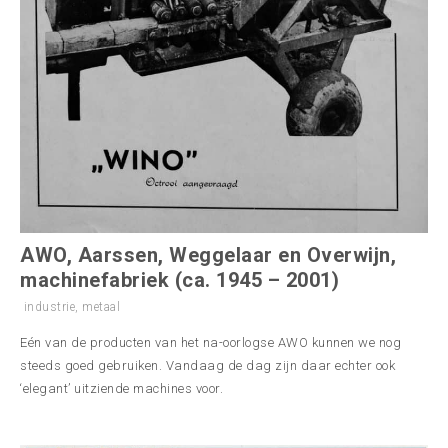
AWO, Aarssen, Weggelaar en Overwijn,
machinefabriek (ca. 1945 – 2001)
industrie
,
metaal
Eén van de producten van het na-oorlogse AWO kunnen we nog
steeds goed gebruiken. Vandaag de dag zijn daar echter ook
‘elegant’ uitziende machines voor.