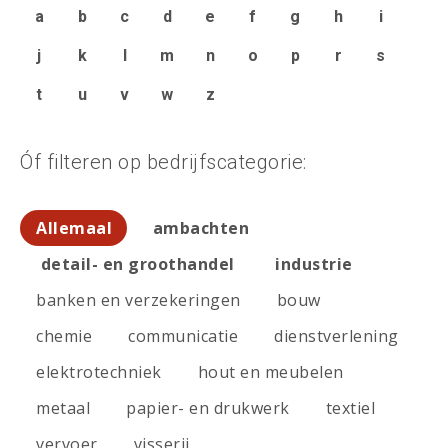
a
b
c
d
e
f
g
h
i
j
k
l
m
n
o
p
r
s
t
u
v
w
z
Óf filteren op bedrijfscategorie:
Allemaal
ambachten
detail- en groothandel
industrie
banken en verzekeringen
bouw
chemie
communicatie
dienstverlening
elektrotechniek
hout en meubelen
metaal
papier- en drukwerk
textiel
vervoer
visserij