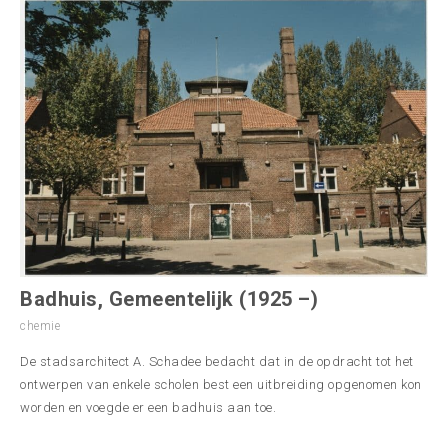
Badhuis, Gemeentelijk (1925 –)
chemie
De stadsarchitect A. Schadee bedacht dat in de opdracht tot het
ontwerpen van enkele scholen best een uitbreiding opgenomen kon
worden en voegde er een badhuis aan toe.