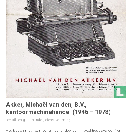
Akker, Michaël van den, B.V.,
kantoormachinehandel (1946 – 1978)
detail- en groothandel
,
dienstverlening
Het begon met het mechanische ‘doorschrijfboekhoudsysteem’ en