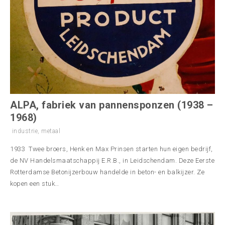
ALPA, fabriek van pannensponzen (1938 –
1968)
industrie
,
metaal
1933 Twee broers, Henk en Max Prinsen starten hun eigen bedrijf,
de NV Handelsmaatschappij E.R.B., in Leidschendam. Deze Eerste
Rotterdamse Betonijzerbouw handelde in beton- en balkijzer. Ze
kopen een stuk…