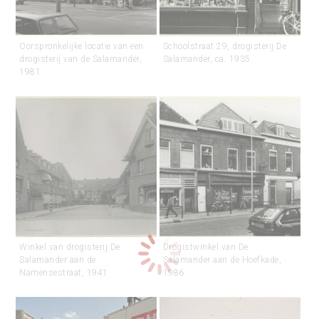
Oorspronkelijke locatie van een
Schoolstraat 29, drogisterij De
drogisterij van de Salamander,
Salamander, ca. 1935.
1981
Winkel van drogisterij De
Drogistwinkel van De
Salamander aan de
Salamander aan de Hoefkade,
Namensestraat, 1941
1986.