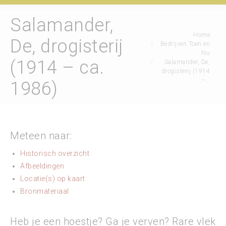
Salamander,
Je bent hier:
Home
De, drogisterij
Bedrijven Toen en
Nu
(1914 – ca.
Salamander, De,
drogisterij (1914
–…
1986)
Meteen naar:
Historisch overzicht
Afbeeldingen
Locatie(s) op kaart
Bronmateriaal
Heb je een hoestje? Ga je verven? Rare vlek