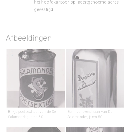
het hoofdkantoor op laatstgenoemd adres
gevestigd.
Afbeeldingen
Blikje poetsextract van de De
Een fles leverstraan van De
Salamander, jaren 50.
Salamander, jaren 50.