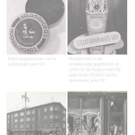
Blikje hoogglanswas van De
Residentielak in een
Salamander, jaren 50
winkeletalage opgesteld in de
vorm van de Haagse toren met
oude spitst, Product van De
Salamander, jaren 50.