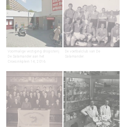
Voormalige vestiging drogisterij
De voetbalclub van De
De Salamander aan het
Salamander.
Croesinkplein 14, 2016.