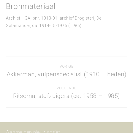
Bronmateriaal
Archief HGA, bnr. 1013-01, archief Drogisterij De
Salamander, ca. 1914-15-1975 (1986)
Project
VORIGE
navigation
Akkerman, vulpenspecialist (1910 – heden)
Previous
project:
VOLGENDE
Ritsema, stofzuigers (ca. 1958 – 1985)
Next
project:
Aanmelden nieuwsbrief