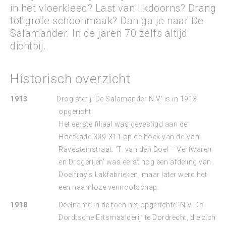
in het vloerkleed? Last van likdoorns? Drang
tot grote schoonmaak? Dan ga je naar De
Salamander. In de jaren 70 zelfs altijd
dichtbij.
Historisch overzicht
1913
Drogisterij ‘De Salamander N.V.’ is in 1913
opgericht.
Het eerste filiaal was gevestigd aan de
Hoefkade 309-311 op de hoek van de Van
Ravesteinstraat. ‘T. van den Doel – Verfwaren
en Drogerijen’ was eerst nog een afdeling van
Doelfray’s Lakfabrieken, maar later werd het
een naamloze vennootschap.
1918
Deelname in de toen net opgerichte ‘N.V. De
Dordtsche Ertsmaalderij’ te Dordrecht, die zich