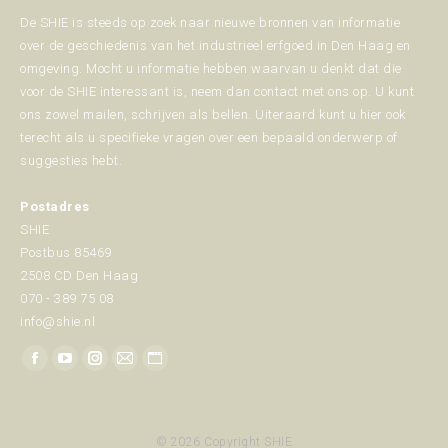
De SHIE is steeds op zoek naar nieuwe bronnen van informatie
over de geschiedenis van het industrieel erfgoed in Den Haag en
omgeving. Mocht u informatie hebben waarvan u denkt dat die
voor de SHIE interessant is, neem dan contact met ons op. U kunt
ons zowel mailen, schrijven als bellen. Uiteraard kunt u hier ook
terecht als u specifieke vragen over een bepaald onderwerp of
suggesties hebt.
Postadres
SHIE
Postbus 85469
2508 CD Den Haag
070 - 389 75 08
info@shie.nl
Vind ons op:
Facebook
YouTube
Instagram
Mail
Website
page
page
page
page
page
opens
opens
opens
opens
opens
© 2026 Copyright SHIE
in
in
in
in
in