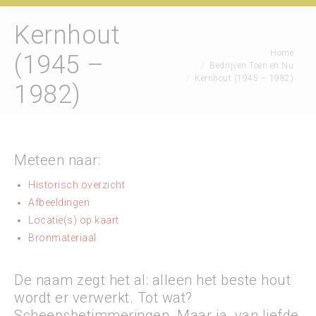
Kernhout
Je bent hier:
Home
(1945 –
Bedrijven Toen en Nu
Kernhout (1945 – 1982)
1982)
Meteen naar:
Historisch overzicht
Afbeeldingen
Locatie(s) op kaart
Bronmateriaal
De naam zegt het al: alleen het beste hout
wordt er verwerkt. Tot wat?
Scheepsbetimmeringen. Maar ja, van liefde