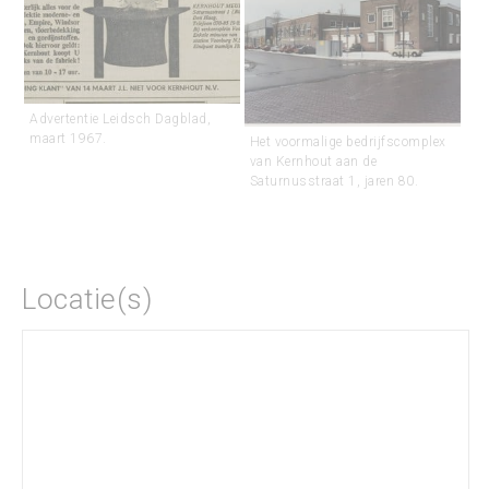
Advertentie Leidsch Dagblad,
maart 1967.
Het voormalige bedrijfscomplex
van Kernhout aan de
Saturnusstraat 1, jaren 80.
Locatie(s)