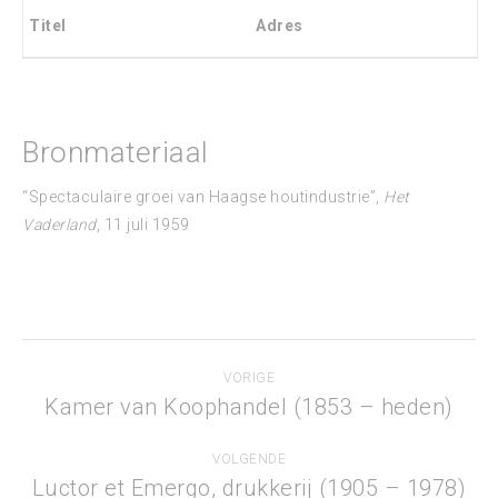
Titel
Adres
Bronmateriaal
“Spectaculaire groei van Haagse houtindustrie”,
Het
Vaderland
, 11 juli 1959
Project
VORIGE
navigation
Kamer van Koophandel (1853 – heden)
Previous
project:
VOLGENDE
Luctor et Emergo, drukkerij (1905 – 1978)
Next