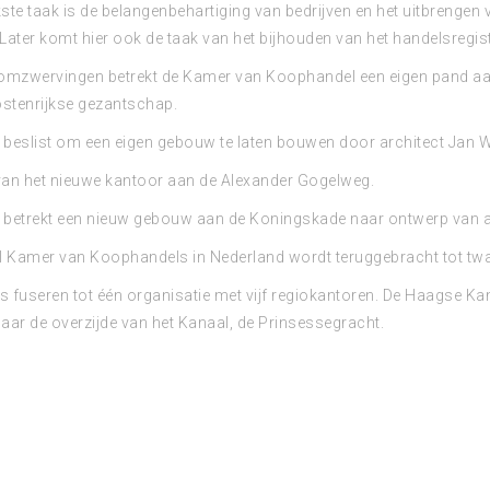
kste taak is de belangenbehartiging van bedrijven en het uitbrenge
 Later komt hier ook de taak van het bijhouden van het handelsregiste
omzwervingen betrekt de Kamer van Koophandel een eigen pand aan
stenrijkse gezantschap.
beslist om een eigen gebouw te laten bouwen door architect Jan W
an het nieuwe kantoor aan de Alexander Gogelweg.
betrekt een nieuw gebouw aan de Koningskade naar ontwerp van a
l Kamer van Koophandels in Nederland wordt teruggebracht tot twa
 fuseren tot één organisatie met vijf regiokantoren. De Haagse Ka
naar de overzijde van het Kanaal, de Prinsessegracht.