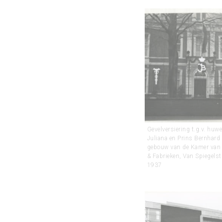
Gevelversiering t.g.v. huwe
Juliana en Prins Bernhard
gebouw van de Kamer van
& Fabrieken, Van Spiegelst
1937