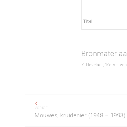
Titel
Bronmateriaa
K. Havelaar, “Kamer va
Project
navigation
VORIGE
Previous
Mouwes, kruidenier (1948 – 1993)
project: