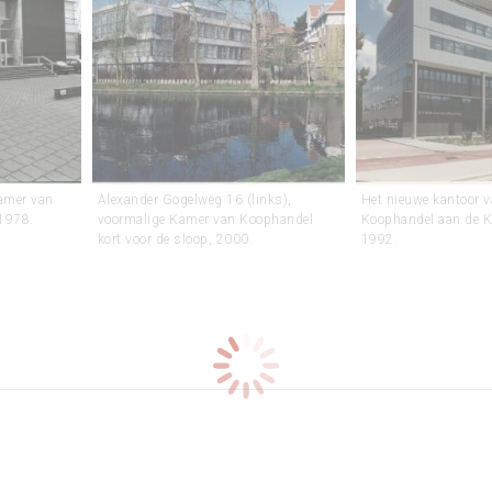
amer van
Alexander Gogelweg 16 (links),
Het nieuwe kantoor 
 1978.
voormalige Kamer van Koophandel
Koophandel aan de 
kort voor de sloop, 2000.
1992.