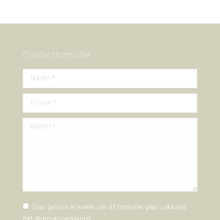
Contactformulier
Naam *
E-mail *
Bericht *
Door gebruik te maken van dit formulier gaat u akkoord
met de
privacyverklaring
.