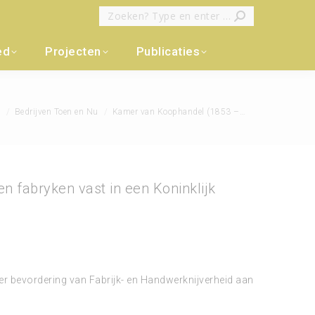
Zoeken:
ed
Projecten
Publicaties
 hier:
e
Bedrijven Toen en Nu
Kamer van Koophandel (1853 –…
n fabryken vast in een Koninklijk
er bevordering van Fabrijk- en Handwerknijverheid aan