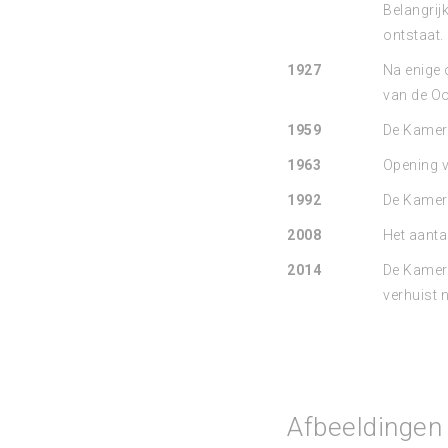
Belangrij
ontstaat.
1927
Na enige 
van de Oo
1959
De Kamer 
1963
Opening v
1992
De Kamer 
2008
Het aanta
2014
De Kamers
verhuist 
Afbeeldingen