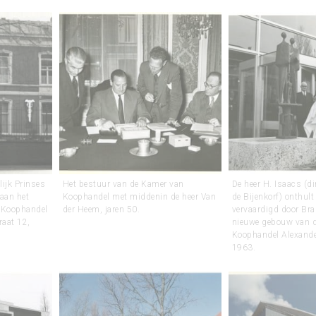
lijk Prinses
Het bestuur van de Kamer van
De heer H. Isaacs (d
 aan het
Koophandel met middenin de heer Van
de Bijenkorf) onthult
 Koophandel
der Heem, jaren 50.
vervaardigd door Bra
raat 12,
nieuwe gebouw van 
Koophandel Alexande
1963.