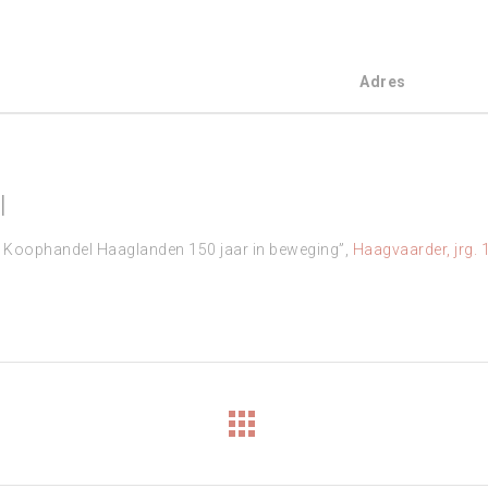
Adres
l
n Koophandel Haaglanden 150 jaar in beweging”,
Haagvaarder, jrg. 1
Next
project: