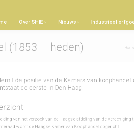
me
Over SHIE
Nieuws
Industrieel erfgo
l (1853 – heden)
Je bent
Hom
lem I de positie van de Kamers van koophandel e
ontstaat de eerste in Den Haag.
erzicht
iding van het verzoek van de Haagse afdeling van de Vereeniging t
nteraad wordt de Haagse Kamer van Koophandel opgericht.