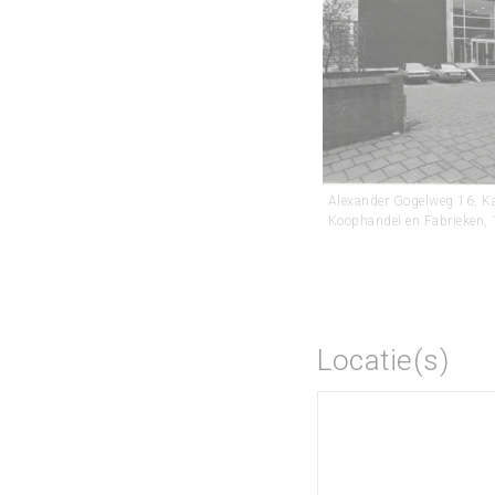
Alexander Gogelweg 16, K
Koophandel en Fabrieken,
Locatie(s)