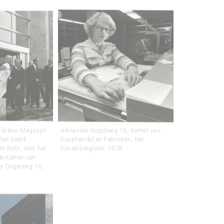
irecteur Magazijn
Alexander Gogelweg 16, Kamer van
 het beeld
Koophandel en Fabrieken, het
m Roth, vóór het
handelsregister, 1978.
de Kamer van
r Gogelweg 16,