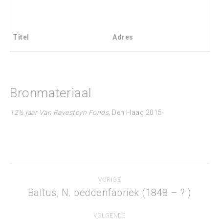
Titel
Adres
Bronmateriaal
12
½ jaar Van Ravesteyn Fonds
, Den Haag 2015
Project
VORIGE
navigation
Baltus, N. beddenfabriek (1848 – ? )
Previous
project:
VOLGENDE