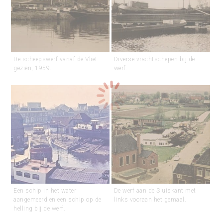
De scheepswerf vanaf de Vliet
Diverse vrachtschepen bij de
gezien, 1959.
werf.
Een schip in het water
De werf aan de Sluiskant met
aangemeerd en een schip op de
links vooraan het gemaal.
helling bij de werf.