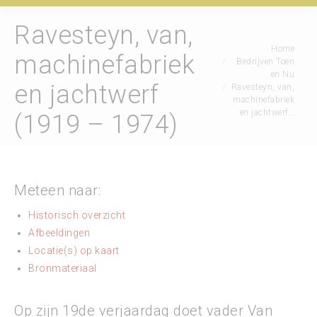
Ravesteyn, van,
Je bent hier:
Home
machinefabriek
Bedrijven Toen
en Nu
en jachtwerf
Ravesteyn, van,
machinefabriek
en jachtwerf…
(1919 – 1974)
Meteen naar:
Historisch overzicht
Afbeeldingen
Locatie(s) op kaart
Bronmateriaal
Op zijn 19de verjaardag doet vader Van