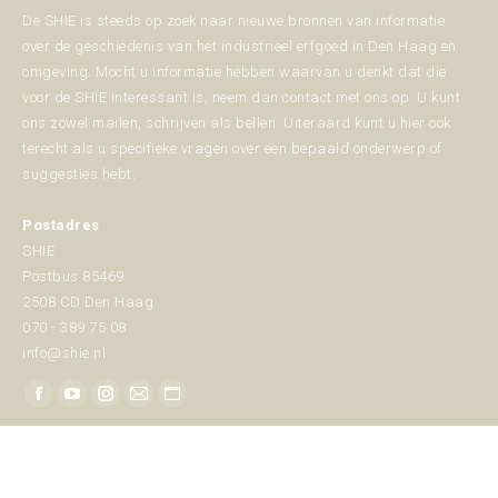
De SHIE is steeds op zoek naar nieuwe bronnen van informatie
over de geschiedenis van het industrieel erfgoed in Den Haag en
omgeving. Mocht u informatie hebben waarvan u denkt dat die
voor de SHIE interessant is, neem dan contact met ons op. U kunt
ons zowel mailen, schrijven als bellen. Uiteraard kunt u hier ook
terecht als u specifieke vragen over een bepaald onderwerp of
suggesties hebt.
Postadres
SHIE
Postbus 85469
2508 CD Den Haag
070 - 389 75 08
info@shie.nl
Vind ons op:
Facebook
YouTube
Instagram
Mail
Website
page
page
page
page
page
opens
opens
opens
opens
opens
© 2026 Copyright SHIE
in
in
in
in
in