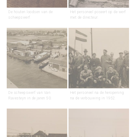
De houten loodsen van de
Het personeel poseert op de werf
scheepswerf.
met de directeur.
De scheepswerf van Van
Het personeel na de heropening
Ravesteyn in de jaren 50.
na de verbouwing in 1952.