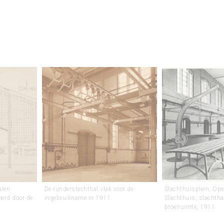
alen
De runderslachthal vlak voor de
Slachthuisplein, Op
erd door de
ingebruikname in 1911.
Slachthuis, slachtha
broeiruimte, 1911.