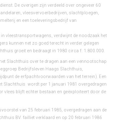
ienst. De overigen zijn verdeeld over ongeveer 60
handelaren, vleesvervoerbedrijven, slachtploegen,
elterij en een toeleveringsbedrijf van
n in vleestransportwagens, verdwijnt de noodzaak het
agers kunnen net zo goed terecht in verder gelegen
thuis groeit en bedraagt in 1980 circa f. 1.800.000.
 het Slachthuis over te dragen aan een vennootschap
leggroep Bedrijfsleven Haags Slachthuis,
rijdpunt de erfpachtvoorwaarden van het terrein). Een
Het Slachthuis wordt per 1 januari 1981 overgedragen
 vlees blijft echter bestaan en geëxploiteert door de
svoorstel van 25 februari 1985, overgedragen aan de
hthuis BV. failliet verklaard en op 20 februari 1986