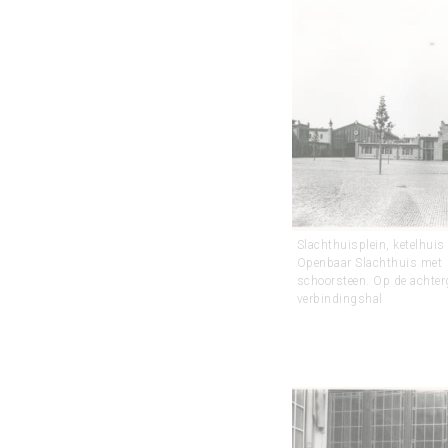
Slachthuisplein, ketelhuis
Openbaar Slachthuis met
schoorsteen. Op de achter
verbindingshal