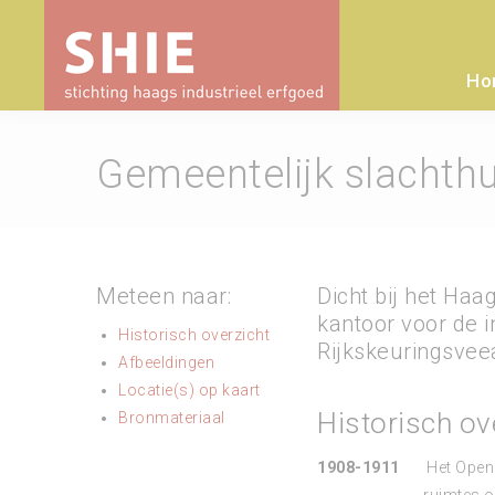
Ho
Gemeentelijk slachthu
Meteen naar:
Dicht bij het Haa
kantoor voor de i
Historisch overzicht
Rijkskeuringsveea
Afbeeldingen
Locatie(s) op kaart
Historisch ov
Bronmateriaal
1908-1911
Het Openb