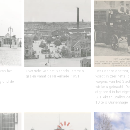
 van het
Overzicht van het Slachthuisterrein
Het Haagse abattoir, 
gezien vanaf de Nekerkade, 1951
wordt in zeer nette, 
grond de
wagens van het Slac
winkels gebracht. D
afgebeeld is het eig
G. Piekaar, Stalhouder
10 te ’s Gravenhage’