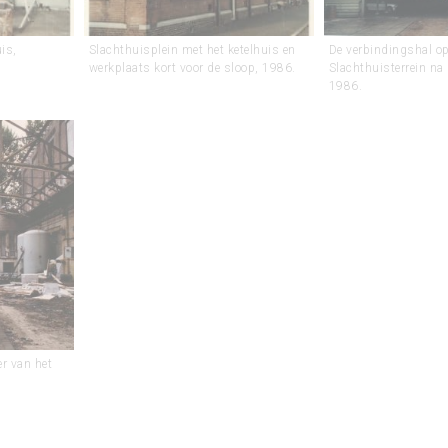
is,
Slachthuisplein met het ketelhuis en
De verbindingshal op
werkplaats kort voor de sloop, 1986.
Slachthuisterrein na 
1986.
r van het