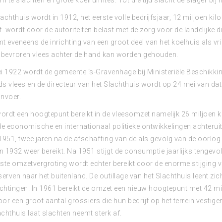
 te slachten en grote koelruimtes. Tot die tijd slacht de slager bij h
achthuis wordt in 1912, het eerste volle bedrijfsjaar, 12 miljoen ki
f wordt door de autoriteiten belast met de zorg voor de landelijke di
mt eveneens de inrichting van een groot deel van het koelhuis als v
bevroren vlees achter de hand kan worden gehouden.
 1922 wordt de gemeente ‘s-Gravenhage bij Ministeriële Beschikki
ds vlees en de directeur van het Slachthuis wordt op 24 mei van dat
invoer.
ordt een hoogtepunt bereikt in de vleesomzet namelijk 26 miljoen 
e economische en internationaal politieke ontwikkelingen achteruit.
 1951, twee jaren na de afschaffing van de als gevolg van de oorlog
n 1932 weer bereikt. Na 1951 stijgt de consumptie jaarlijks tengev
kste omzetvergroting wordt echter bereikt door de enorme stijging 
erven naar het buitenland. De outillage van het Slachthuis leent zic
chtingen. In 1961 bereikt de omzet een nieuw hoogtepunt met 42 m
oor een groot aantal grossiers die hun bedrijf op het terrein vestige
achthuis laat slachten neemt sterk af.