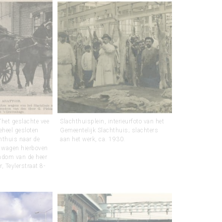
‘het geslachte vee
Slachthuisplein, interieurfoto van het
geheel gesloten
Gemeentelijk Slachthuis; slachters
hthuis naar de
aan het werk, ca. 1930.
e wagen hierboven
endom van de heer
, Teylerstraat 8-