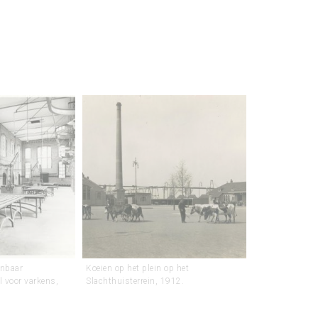
enbaar
Koeien op het plein op het
l voor varkens,
Slachthuisterrein, 1912.