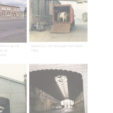
hthuis op het
Slachthuis met veewagen met koeien,
aan de
1986.
1990.