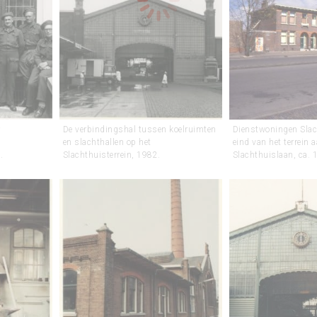
r
De verbindingshal tussen koelruimten
Dienstwoningen Slac
en slachthallen op het
eind van het terrein 
.
Slachthuisterrein, 1982.
Slachthuislaan, ca. 