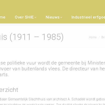
me
Over SHIE
Nieuws
Industrieel erfgo
is (1911 – 1985)
Je bent hier:
Home
Be
gse politieke vuur wordt de gemeente bij Minist
nvoer van buitenlands vlees. De directeur van he
rts.
erzicht
aar Gemeentelijk Slachthuis van architect A. Schadée wordt gebo