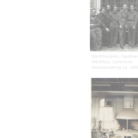
Slachthuisplein, Openbaa
Slachthuis, commissie
Noodvoorziening, ca. 1945