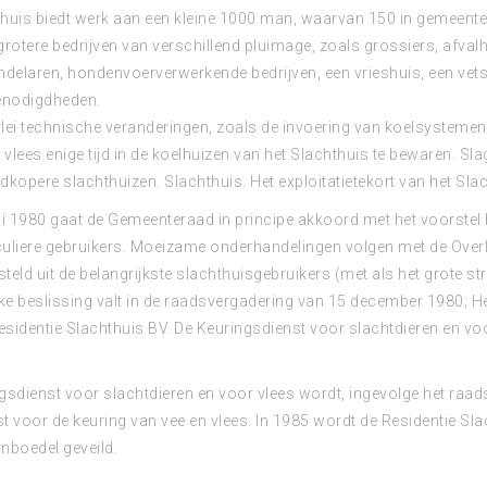
huis biedt werk aan een kleine 1000 man, waarvan 150 in gemeented
 grotere bedrijven van verschillend pluimage, zoals grossiers, afval
delaren, hondenvoerverwerkende bedrijven, een vrieshuis, een vetsm
enodigdheden.
rlei technische veranderingen, zoals de invoering van koelsysteme
 vlees enige tijd in de koelhuizen van het Slachthuis te bewaren. Sl
kopere slachthuizen. Slachthuis. Het exploitatietekort van het Slach
i 1980 gaat de Gemeenteraad in principe akkoord met het voorstel
culiere gebruikers. Moeizame onderhandelingen volgen met de Over
eld uit de belangrijkste slachthuisgebruikers (met als het grote st
ijke beslissing valt in de raadsvergadering van 15 december 1980; 
esidentie Slachthuis BV. De Keuringsdienst voor slachtdieren en voor
sdienst voor slachtdieren en voor vlees wordt, ingevolge het raad
st voor de keuring van vee en vlees. In 1985 wordt de Residentie Slac
inboedel geveild.