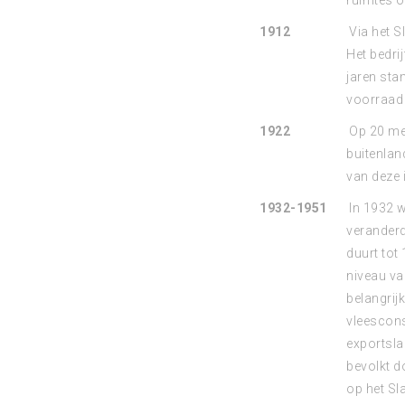
ruimtes om
1912
Via het Sl
Het bedrij
jaren sta
voorraad 
1922
Op 20 mei
buitenlan
van deze 
1932-1951
In 1932 w
veranderd
duurt tot
niveau va
belangrij
vleescons
exportsla
bevolkt d
op het Sl