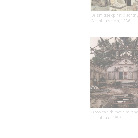
De smidse op het slachthu
Slachthuisplein, 1986.
Sloop van de machinekame
slachthuis, 1992.