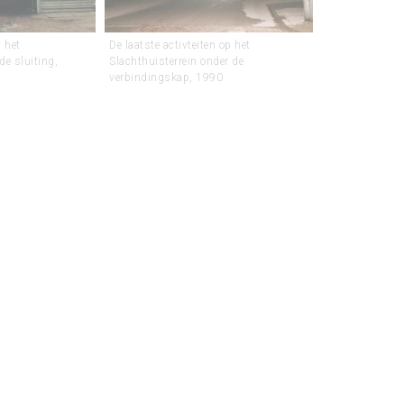
 het
De laatste activteiten op het
de sluiting,
Slachthuisterrein onder de
verbindingskap, 1990.