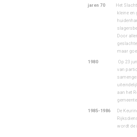
jaren 70
Het Slacht
kleine en
huidenhan
slagersb
Door alle
geslachte
maar goed
1980
Op 23 jun
van parti
samengest
uiteindel
aan het R
gemeente
1985-1986
De Keuring
Rijksdien
wordt de 