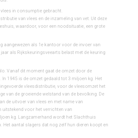
uis.
lo vlees in consumptie gebracht.
stributie van vlees en de inzameling van vet. Uit deze
rieshuis, waardoor, voor een noodsituatie, een grote
ng aangewezen als 1e kantoor voor de invoer van
 jaar als Rijkskeuringsveearts belast met de keuring
kilo. Vanaf dit moment gaat de omzet door de
 In 1945 is de omzet gedaald tot 3 miljoen kg. Het
 ingevoerde vleesdistributie, voor de vleesomzet het
olge van de groeiende welstand van de bevolking. De
van de uitvoer van vlees en met name van
h uitstekend voor het verrichten van
iljoen kg. Langzamerhand wordt het Slachthuis
n. Het aantal slagers dat nog zelf hun dieren koopt en