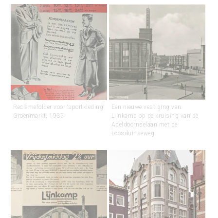
Reclamefolder voor ‘sportkleding’
Een nieuwe vestiging van
Groenmarkt, 1935
Lijnkamp op de kruising van de
Apeldoornselaan met de
Loosduinseweg.