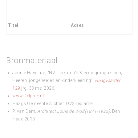
Titel
Adres
Bronmateriaal
Jannie Havelaar, “NV Lijnkamp’s Kleedingmagazijnen,
Heeren, jongeheeren en kinderkleeding”.
Haagvaarder
129
,jrg. 33 mei 2026.
www.Delpher.nl
Haags Gemeente Archief, OV3 reclame
P. van Dam,
Architect Louis de Wolf(1871-1923)
, Den
Haag 2018