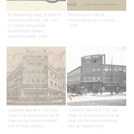
Bij de opening kreeg de klant bij
Reclamekaart voor de
besteding van resp. ƒ28,- en ƒ
maatafdeling van Lijnkamp,
21,50 een klokje of een
1929
herenhorloge cadeau,
Apeldoornselaan, 1934
Lijnkamp opende in 1927 een
Lijnkamp opende in 1927 een
filiaal in de winkelgalerij op de
filiaal in de winkelgalerij op de
hoek van de Fahrenheitstraat
hoek van de Fahrenheitstraat
met de Thomsonlaan.
met de Thomsonlaan.