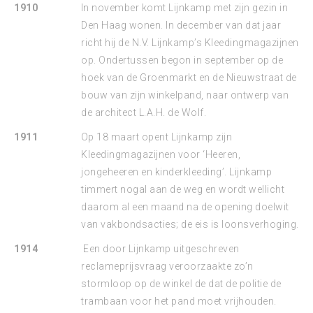
1910
In november komt Lijnkamp met zijn gezin in
Den Haag wonen. In december van dat jaar
richt hij de N.V. Lijnkamp’s Kleedingmagazijnen
op. Ondertussen begon in september op de
hoek van de Groenmarkt en de Nieuwstraat de
bouw van zijn winkelpand, naar ontwerp van
de architect L.A.H. de Wolf.
1911
Op 18 maart opent Lijnkamp zijn
Kleedingmagazijnen voor ‘Heeren,
jongeheeren en kinderkleeding’. Lijnkamp
timmert nogal aan de weg en wordt wellicht
daarom al een maand na de opening doelwit
van vakbondsacties; de eis is loonsverhoging.
1914
Een door Lijnkamp uitgeschreven
reclameprijsvraag veroorzaakte zo’n
stormloop op de winkel de dat de politie de
trambaan voor het pand moet vrijhouden.