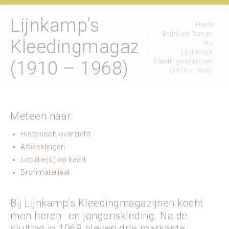
Lijnkamp’s
Je bent hier:
Home
Bedrijven Toen en
Kleedingmagazijnen
Nu
Lijnkamp’s
Kleedingmagazijnen
(1910 – 1968)
(1910 – 1968)
Meteen naar:
Historisch overzicht
Afbeeldingen
Locatie(s) op kaart
Bronmateriaal
Bij Lijnkamp’s Kleedingmagazijnen kocht
men heren- en jongenskleding. Na de
sluiting in 1968 bleven drie markante