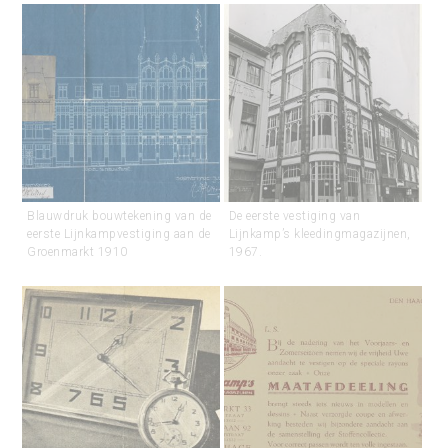
Blauwdruk bouwtekening van de
De eerste vestiging van
eerste Lijnkampvestiging aan de
Lijnkamp’s kleedingmagazijnen,
Groenmarkt 1910
1967.