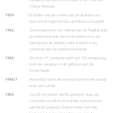
Lijnkamp benoemd tot Ridder in de Orde van
Oranje-Nassau
1939
De kelder van de winkel aan de Apeldoorns
laan wordt ingericht als openbare schuilplek.
1942
De modewinkel van Henneman en Plukker aan
de Valeriusstraat, die moet wijken voor de
aanleg van de Atlantic wall, trekken in bij
Lijnkamp aan de Apeldoornselaan.
1946
De heer J.P. Lijnkamp viert zijn 70e verjaardag
met een receptie in het gebouw aan de
Groenmarkt.
1946/7
Het bedrijf heeft de oorlog overleefd en vraagt
weer personeel
1955
Op 24 november sterft Lijnkamp. Aan zijn
overlijden wordt in de kranten ruimschoots
aandacht gegeven. Daaruit blijkt ook dat