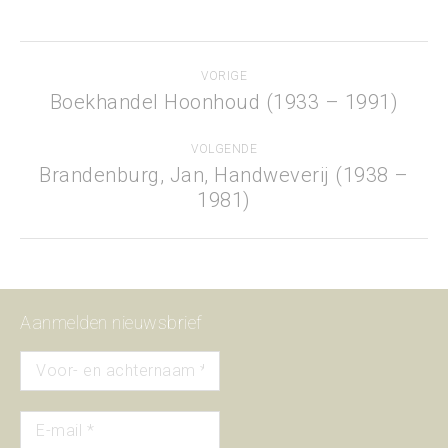
Project
VORIGE
navigation
Boekhandel Hoonhoud (1933 – 1991)
Previous
project:
VOLGENDE
Brandenburg, Jan, Handweverij (1938 –
Next
1981)
project:
Aanmelden nieuwsbrief