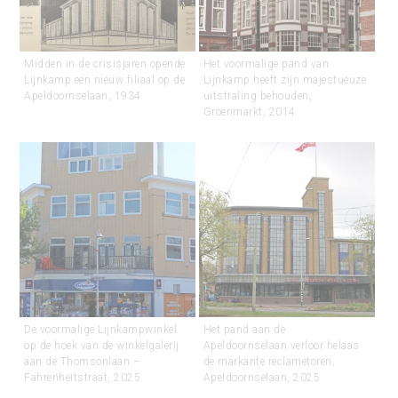
Midden in de crisisjaren opende
Het voormalige pand van
Lijnkamp een nieuw filiaal op de
Lijnkamp heeft zijn majestueuze
Apeldoornselaan, 1934
uitstraling behouden,
Groenmarkt, 2014
De voormalige Lijnkampwinkel
Het pand aan de
op de hoek van de winkelgalerij
Apeldoornselaan verloor helaas
aan de Thomsonlaan –
de markante reclametoren,
Fahrenheitstraat, 2025
Apeldoornselaan, 2025