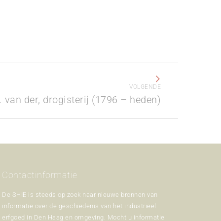
VOLGENDE
 van der, drogisterij (1796 – heden)
Contactinformatie
De SHIE is steeds op zoek naar nieuwe bronnen van
informatie over de geschiedenis van het industrieel
erfgoed in Den Haag en omgeving. Mocht u informatie