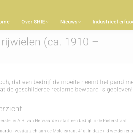
ome
Over SHIE
Nieuws
Industrieel erfg
rijwielen (ca. 1910 –
Je be
och, dat een bedrijf de moeite neemt het pand m
 dat de geschilderde reclame bewaard is gebleven!
erzicht
hersteller A.H. van Herwaarden start een bedrijf in de Pieterstraat.
rden vestigt zich aan de Molenstraat 41a. In deze tijd werden er 