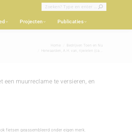
Zoeken:
oed
Projecten
Publicaties
nt hier:
Home
Bedrijven Toen en Nu
Herwaarden, A.H. van, rijwielen (ca.…
et een muurreclame te versieren, en
ook fietsen geassembleerd onder eigen merk.