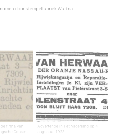
 genomen door stempelfabriek Wartna.
 de firma Van
Advertentie in Het Vaderland op 4
aagsche Courant
augustus 1923.