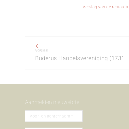
Verslag van de restaura
Project
navigation
VORIGE
Previous
Buderus Handelsvereniging (1731 
project:
Aanmelden nieuwsbrief