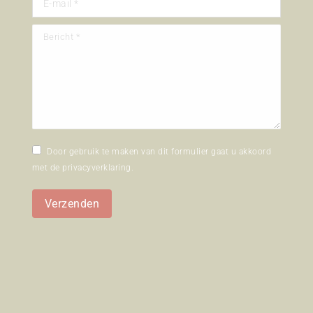
Bericht *
Door gebruik te maken van dit formulier gaat u akkoord
met de
privacyverklaring
.
Verzenden