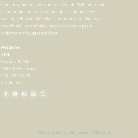
hebben waarvan u denkt dat die voor de SHIE interessant
is, neem dan contact met ons op. U kunt ons zowel
mailen, schrijven als bellen. Uiteraard kunt u hier ook
terecht als u specifieke vragen over een bepaald
onderwerp of suggesties hebt.
Postadres
SHIE
Postbus 85469
2508 CD Den Haag
070 - 389 75 08
info@shie.nl
Vind ons op:
Facebook
YouTube
Instagram
Mail
Website
page
page
page
page
page
opens
opens
opens
opens
opens
in
in
in
in
in
new
new
new
new
new
Realisatie:
ed van den heuvel / webdesign
window
window
window
window
window