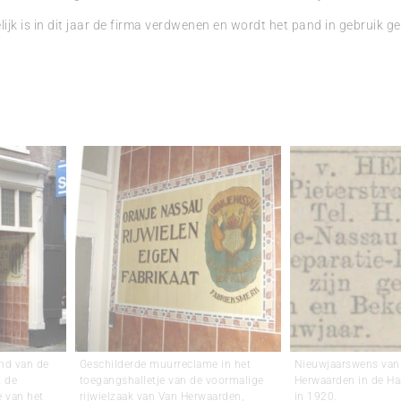
jk is in dit jaar de firma verdwenen en wordt het pand in gebruik
and van de
Geschilderde muurreclame in het
Nieuwjaarswens van
t de
toegangshalletje van de voormalige
Herwaarden in de H
 van het
rijwielzaak van Van Herwaarden,
in 1920.