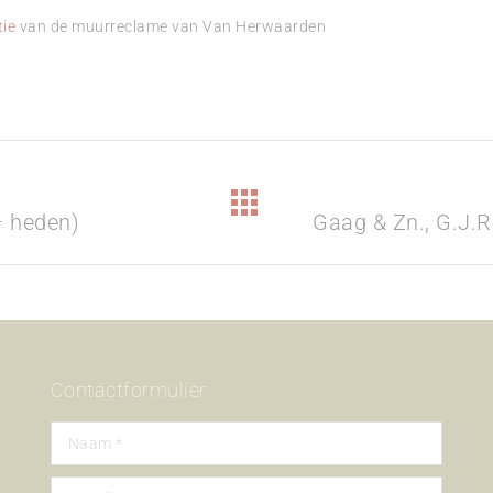
tie
van de muurreclame van Van Herwaarden
Next
– heden)
Gaag & Zn., G.J.R.
project:
Contactformulier
Naam *
E-mail *