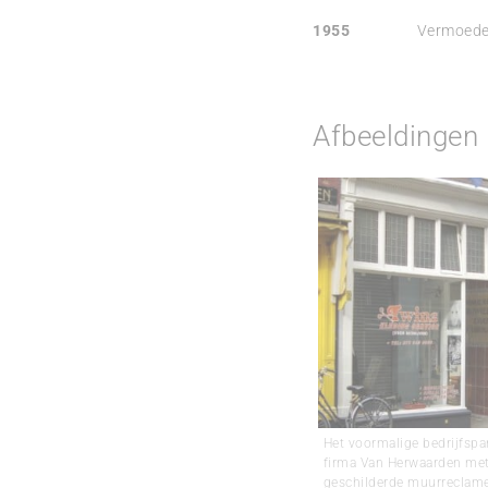
1955
Vermoedeli
Afbeeldingen
Het voormalige bedrijfsp
firma Van Herwaarden me
geschilderde muurreclame