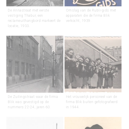
De Annastraat met eerste
Omslag van de Rubli-gids met
vestiging Thabur, een
apparaten die de firma Blik
reclameuithangbord markeert de
verkocht, 1939.
locatie, 1933.
De Zuilingstraat waar de firma
Het vrouwelijk personeel van de
Blik was gevestigd op de
firma Blik buiten gefotografeerd
nummers 22-24, jaren 60.
in 1944.