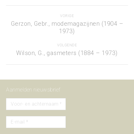
Project
VORIGE
navigation
Gerzon, Gebr., modemagazijnen (1904 –
Previous
1973)
project:
VOLGENDE
Wilson, G., gasmeters (1884 – 1973)
Next
project:
Aanmelden nieuwsbrief