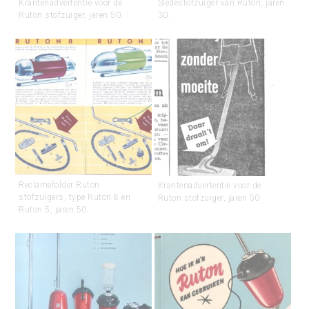
Krantenadvertentie voor de
Sledestofzuiger van Ruton, jaren
Ruton stofzuiger, jaren 50.
30.
Reclamefolder Ruton
Krantenadvertentie voor de
stofzuigers, type Ruton 8 en
Ruton stofzuiger, jaren 50.
Ruton 5, jaren 50.