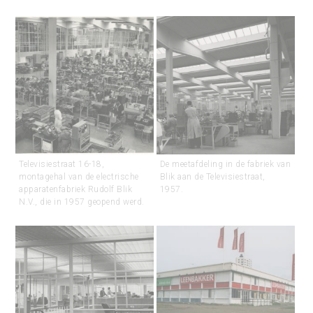
Televisiestraat 16-18,
De meetafdeling in de fabriek van
montagehal van de electrische
Blik aan de Televisiestraat,
apparatenfabriek Rudolf Blik
1957.
N.V., die in 1957 geopend werd.