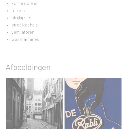
koffiemolens
mixers
strijkijzers
straalkachels
ventilatoren
wasmachines
Afbeeldingen