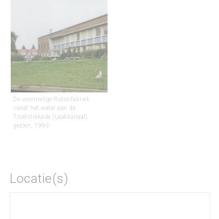
De voormalige Rutonfabriek
vanaf het water aan de
Troelstrakade (Laakkanaal)
gezien, 1999.
Locatie(s)