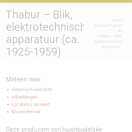
Thabur – Blik,
Je bent hier:
Home
elektrotechnische
Bedrijven Toen en
Nu
apparatuur (ca.
Thabur – Blik,
elektrotechnische
apparatuur…
1925-1959)
Meteen naar:
Historisch overzicht
Afbeeldingen
Locatie(s) op kaart
Bronmateriaal
Deze producent van huishoudelijke