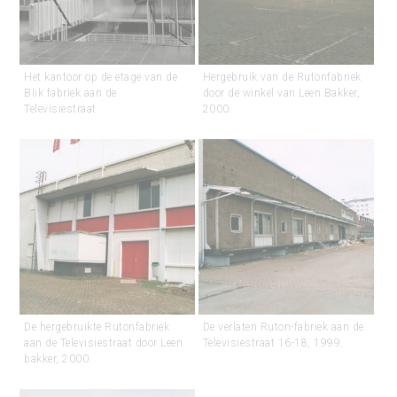
Het kantoor op de etage van de
Hergebruik van de Rutonfabriek
Blik fabriek aan de
door de winkel van Leen Bakker,
Televisiestraat.
2000.
De hergebruikte Rutonfabriek
De verlaten Ruton-fabriek aan de
aan de Televisiestraat door Leen
Televisiestraat 16-18, 1999.
bakker, 2000.