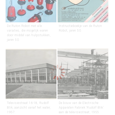
De Ruton Robot met alle
Instructieboekje van de Ruton
variaties, die mogelijk waren
Robot, jaren 50.
door middel van hulpstukken,
jaren 50.
Televisiestraat 16-18, Rudolf
De bouw van de Electrische
Blik, aanzicht vanaf het water,
Apparaten Fabriek ‘Rudolf Blik’
1957.
aan de televisiestraat, 1955.