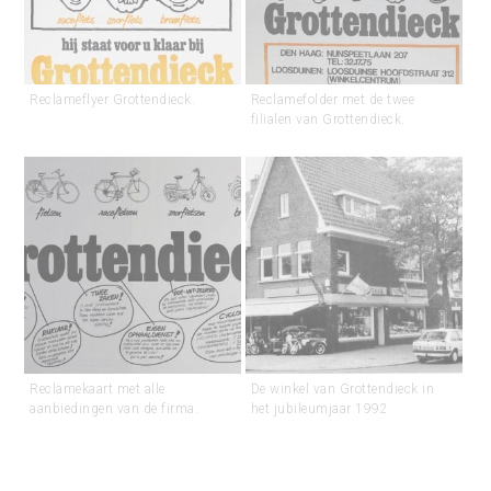
Reclameflyer Grottendieck.
Reclamefolder met de twee
filialen van Grottendieck.
Reclamekaart met alle
De winkel van Grottendieck in
aanbiedingen van de firma.
het jubileumjaar 1992