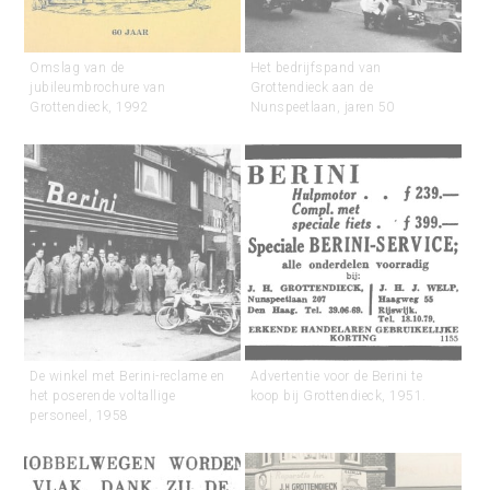
Omslag van de
Het bedrijfspand van
jubileumbrochure van
Grottendieck aan de
Grottendieck, 1992
Nunspeetlaan, jaren 50
De winkel met Berini-reclame en
Advertentie voor de Berini te
het poserende voltallige
koop bij Grottendieck, 1951.
personeel, 1958