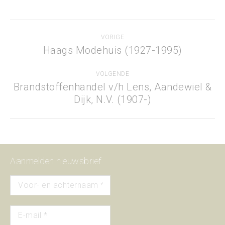
Project
VORIGE
navigation
Haags Modehuis (1927-1995)
Previous
project:
VOLGENDE
Brandstoffenhandel v/h Lens, Aandewiel &
Next
Dijk, N.V. (1907-)
project:
Aanmelden nieuwsbrief