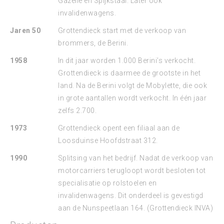
Gazelle en Spijkstaal. Later ook
invalidenwagens.
Jaren 50
Grottendieck start met de verkoop van
brommers, de Berini.
1958
In dit jaar worden 1.000 Berini’s verkocht.
Grottendieck is daarmee de grootste in het
land. Na de Berini volgt de Mobylette, die ook
in grote aantallen wordt verkocht. In één jaar
zelfs 2.700.
1973
Grottendieck opent een filiaal aan de
Loosduinse Hoofdstraat 312.
1990
Splitsing van het bedrijf. Nadat de verkoop van
motorcarriers terugloopt wordt besloten tot
specialisatie op rolstoelen en
invalidenwagens. Dit onderdeel is gevestigd
aan de Nunspeetlaan 164. (Grottendieck INVA)