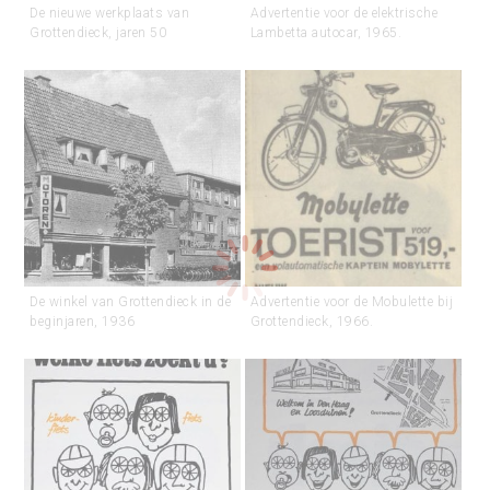
De nieuwe werkplaats van
Advertentie voor de elektrische
Grottendieck, jaren 50
Lambetta autocar, 1965.
De winkel van Grottendieck in de
Advertentie voor de Mobulette bij
beginjaren, 1936
Grottendieck, 1966.