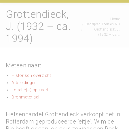
Grottendieck,
Je bent hier:
Home
J. (1932 – ca.
Bedrijven Toen en Nu
Grottendieck, J.
(1932 – ca.…
1994)
Meteen naar:
Historisch overzicht
Afbeeldingen
Locatie(s) op kaart
Bronmateriaal
Fietsenhandel Grottendieck verkoopt het in
Rotterdam geproduceerde ‘eitje’. Wim de
Bie heeft er een, en er is zowaar een Rock