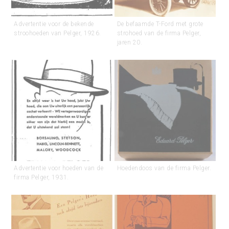
Advertentie voor de bekende
De befaamde T-Ford met grote
stroohoeden van Pelger, 1926.
strohoed van de firma Pelger,
jaren 20.
Advertentie voor hoeden van de
Hoedendoos van de firma Pelger.
firma Pelger, 1931.