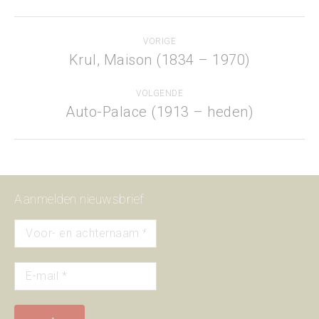
Project
VORIGE
navigation
Krul, Maison (1834 – 1970)
Previous
project:
VOLGENDE
Auto-Palace (1913 – heden)
Next
project:
Aanmelden nieuwsbrief