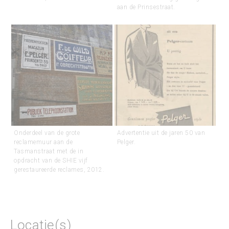
aan de Prinsestraat.
Onderdeel van de grote
Advertentie uit de jaren 50 van
reclamemuur aan de
Pelger.
Tasmanstraat met de in
opdracht van de SHIE vijf
gerestaureerde reclames, 2012.
Locatie(s)