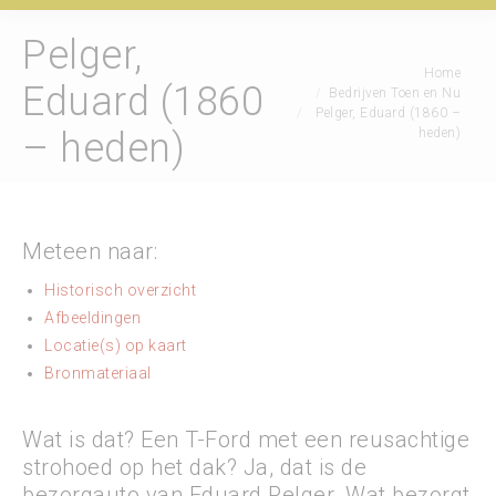
Pelger,
Je bent hier:
Home
Eduard (1860
Bedrijven Toen en Nu
Pelger, Eduard (1860 –
heden)
– heden)
Meteen naar:
Historisch overzicht
Afbeeldingen
Locatie(s) op kaart
Bronmateriaal
Wat is dat? Een T-Ford met een reusachtige
strohoed op het dak? Ja, dat is de
bezorgauto van Eduard Pelger. Wat bezorgt