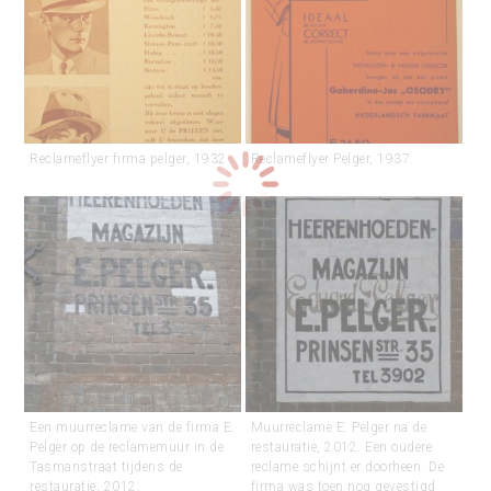
Reclameflyer firma pelger, 1932
Reclameflyer Pelger, 1937.
Een muurreclame van de firma E.
Muurreclame E. Pelger na de
Pelger op de reclamemuur in de
restauratie, 2012. Een oudere
Tasmanstraat tijdens de
reclame schijnt er doorheen. De
restauratie, 2012.
firma was toen nog gevestigd