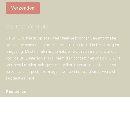
Verzenden
Contactinformatie
De SHIE is steeds op zoek naar nieuwe bronnen van informatie
over de geschiedenis van het industrieel erfgoed in Den Haag en
omgeving. Mocht u informatie hebben waarvan u denkt dat die
voor de SHIE interessant is, neem dan contact met ons op. U kunt
ons zowel mailen, schrijven als bellen. Uiteraard kunt u hier ook
terecht als u specifieke vragen over een bepaald onderwerp of
suggesties hebt.
Postadres
SHIE
Postbus 85469
2508 CD Den Haag
070 - 389 75 08
info@shie.nl