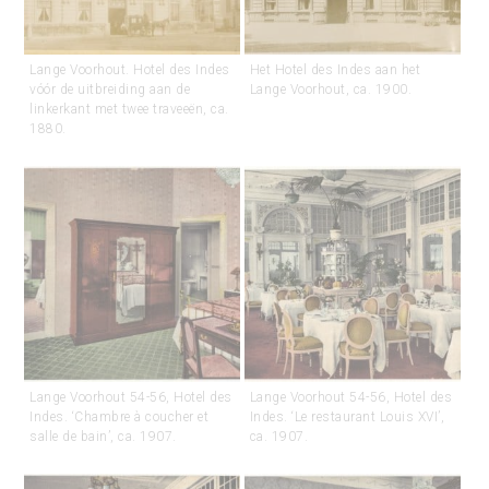
Lange Voorhout. Hotel des Indes
Het Hotel des Indes aan het
vóór de uitbreiding aan de
Lange Voorhout, ca. 1900.
linkerkant met twee traveeën, ca.
1880.
Lange Voorhout 54-56, Hotel des
Lange Voorhout 54-56, Hotel des
Indes. ‘Chambre à coucher et
Indes. ‘Le restaurant Louis XVI’,
salle de bain’, ca. 1907.
ca. 1907.