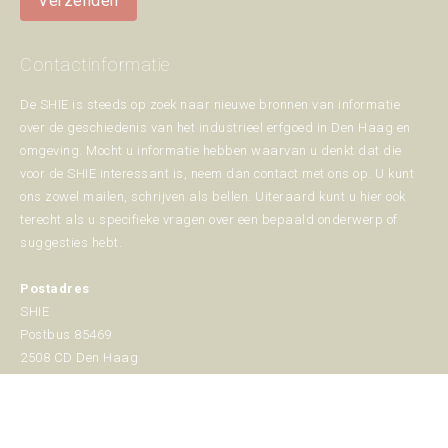
Verzenden
Contactinformatie
De SHIE is steeds op zoek naar nieuwe bronnen van informatie
over de geschiedenis van het industrieel erfgoed in Den Haag en
omgeving. Mocht u informatie hebben waarvan u denkt dat die
voor de SHIE interessant is, neem dan contact met ons op. U kunt
ons zowel mailen, schrijven als bellen. Uiteraard kunt u hier ook
terecht als u specifieke vragen over een bepaald onderwerp of
suggesties hebt.
Postadres
SHIE
Postbus 85469
2508 CD Den Haag
070 - 389 75 08
info@shie.nl
Vind ons op: