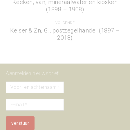
Keeken, van, mineraalwater en kiosken
Previous
(1898 – 1908)
project:
VOLGENDE
Keiser & Zn, G., postzegelhandel (1897 –
Next
2018)
project:
Aanmelden nieuwsbrief