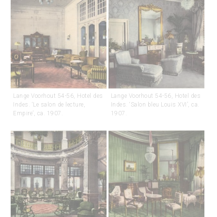
Lange Voorhout 54-56, Hotel des
Lange Voorhout 54-56, Hotel des
Indes. ‘Le salon de lecture,
Indes. ‘Salon bleu Louis XVI’, ca.
Empire’, ca. 1907.
1907.