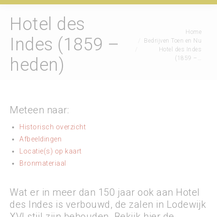
Hotel des
Je bent hier:
Home
Indes (1859 –
Bedrijven Toen en Nu
Hotel des Indes
(1859 –…
heden)
Meteen naar:
Historisch overzicht
Afbeeldingen
Locatie(s) op kaart
Bronmateriaal
Wat er in meer dan 150 jaar ook aan Hotel
des Indes is verbouwd, de zalen in Lodewijk
XVI stijl zijn behouden. Bekijk hier de