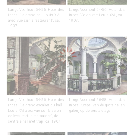
Lange Voorhout 54-56, Hotel des
Lange Voorhout 54-56, Hotel des
Indes. ‘Le grand hall Louis XVI
Indes. ‘Salon vert Louis XVI’, ca.
avec vue sur le restaurant’, ca.
1907.
1907.
Lange Voorhout 54-56, Hotel des
Lange Voorhout 56-58, Hotel des
Indes. ‘Le grand escalier du hall
Indes. Koepel van de grote hal en
Louis XVI avec vue sur le salon
galerij op de eerste etage.
de lecture et le restaurant’, de
centrale hal met trap, ca. 1907.