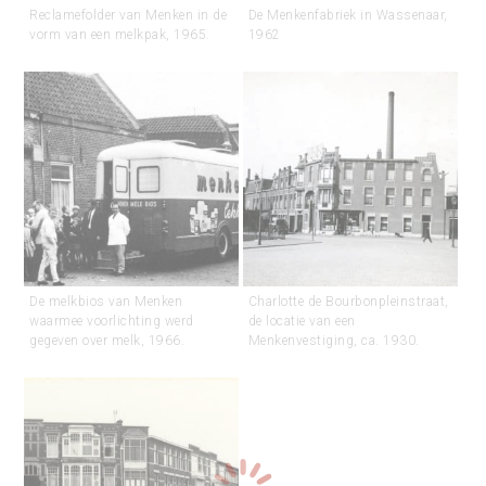
Reclamefolder van Menken in de
De Menkenfabriek in Wassenaar,
vorm van een melkpak, 1965.
1962
De melkbios van Menken
Charlotte de Bourbonpleinstraat,
waarmee voorlichting werd
de locatie van een
gegeven over melk, 1966.
Menkenvestiging, ca. 1930.