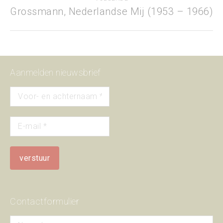
Grossmann, Nederlandse Mij (1953 – 1966)
Next
project:
Aanmelden nieuwsbrief
Contactformulier
Naam *