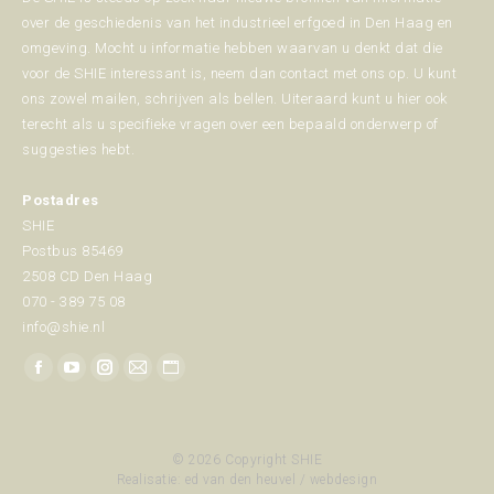
over de geschiedenis van het industrieel erfgoed in Den Haag en
omgeving. Mocht u informatie hebben waarvan u denkt dat die
voor de SHIE interessant is, neem dan contact met ons op. U kunt
ons zowel mailen, schrijven als bellen. Uiteraard kunt u hier ook
terecht als u specifieke vragen over een bepaald onderwerp of
suggesties hebt.
Postadres
SHIE
Postbus 85469
2508 CD Den Haag
070 - 389 75 08
info@shie.nl
Vind ons op:
Facebook
YouTube
Instagram
Mail
Website
page
page
page
page
page
opens
opens
opens
opens
opens
© 2026 Copyright SHIE
in
in
in
in
in
Realisatie:
ed van den heuvel / webdesign
new
new
new
new
new