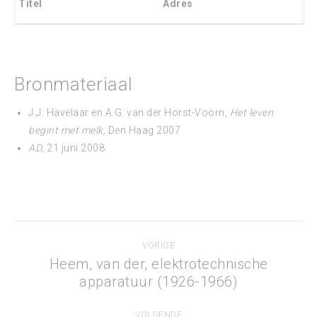
Titel
Adres
Bronmateriaal
J.J. Havelaar en A.G. van der Horst-Voorn,
Het leven
begint met melk,
Den Haag 2007
AD
, 21 juni 2008
Project
VORIGE
navigation
Heem, van der, elektrotechnische
Previous
apparatuur (1926-1966)
project:
VOLGENDE