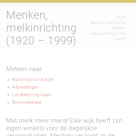
Menken,
Je bent hier:
Home
Bedrijven Toen en Nu
melkinrichting
Menken,
melkinrichting (1920
(1920 – 1999)
– 1999)
Meteen naar:
Historisch overzicht
Afbeeldingen
Locatie(s) op kaart
Bronmateriaal
Met melk meer mans! Elke wijk heeft zijn
eigen winkels voor de dagelijkse
versproducten. Menken verzorgt zo de