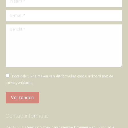
E-mail *
Bericht *
Door gebruik te maken van dit formulier gaat u akkoord met de
privacyverklaring
.
Verzenden
Contactinformatie
De SHIE is steeds op zoek naar nieuwe bronnen van informatie