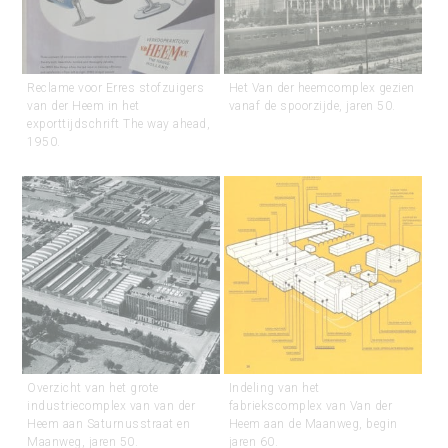
Reclame voor Erres stofzuigers
Het Van der heemcomplex gezien
van der Heem in het
vanaf de spoorzijde, jaren 50.
exporttijdschrift The way ahead,
1950.
Overzicht van het grote
Indeling van het
industriecomplex van van der
fabriekscomplex van Van der
Heem aan Saturnusstraat en
Heem aan de Maanweg, begin
Maanweg, jaren 50.
jaren 60.