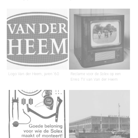
Logo Van der Heem, jaren ‘60
Reclame voor de Solex op een
Erres TV van Van der Heem