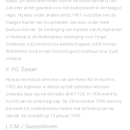
Naast zijn werkzaamheden binnen de Radiofabriek is Jan
ook zeer actief geweest voor het bedrijfsleven in de Haagse
regio. Hij was onder andere sinds 1951 voorzitter van de
Haagse Kamer van Koophandel. Jan was onder meer
bestuurslid van: de Vereniging van Kamers van Koophandel
in Nederland, de Nederlandse vereniging voor Hoger
Onderwijs in Economische wetenschappen, het Koningin
Wilhelmina fond en het Technologisch Instituut voor Zuid
Holland.
Ir. P.G. Zaaijer
Hij was technisch directeur van der Heem NV en komt in
1932 als ingenieur in dienst op het radiolaboratorium
ontwierp daar als eerste radio de KY 126. In 1934 werd hij
hoofd van de ontwerpgroep. Op 28 november 1940 werd hij
benoemt tot onderdirecteur belast met de leiding van de
fabriek. Hij overlijdt op 15 januari 1992.
L.C.M.J. Gussenhoven