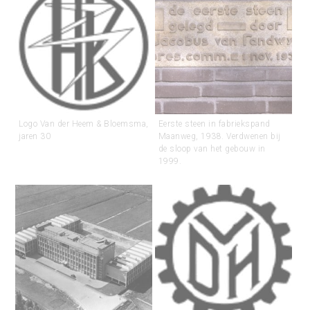
Logo Van der Heem & Bloemsma,
Eerste steen in fabriekspand
jaren 30
Maanweg, 1938. Verdwenen bij
de sloop van het gebouw in
1999.