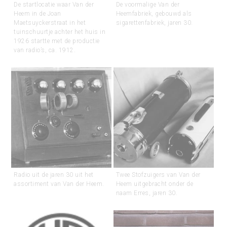
De startlocatie waar Van der
De voormalige Van der
Heem in de Joan
Heemfabriek, gebouwd als
Maetsuyckerstraat in het
sigarettenfabriek, jaren 30.
tuinschuurtje achter het huis in
1926 startte met de productie
van radio’s, ca. 1912.
Radio uit de jaren 30 uit het
Twee Stofzuigers van Van der
assortiment van Van der Heem.
Heem uitgebracht onder de
naam Erres, jaren 30.