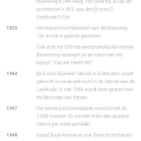
Maanweg in Den Haag. Het ontwerp is van de
architecten ir. W.S. van den Erve en D.
Oosthoek P.Czn
1939
Het nieuwe hoofdkantoor aan de Maanweg
156 wordt in gebruik genomen.
Ook doet het 500-ste personeelslid zijn intrede.
Bloemsma verdwijnt uit de naam van het
bedrijf: “Van der Heem NV”.
1944
De Kroon Rijwielen fabriek in Rotterdam wordt
gekocht en ondergebracht in de fabriek aan de
Laakkade. In mei 1946 wordt daar gestart met
de fabricage van fietsen.
1947
Het aantal personeelsleden overschrijdt de
1.000 mensen. Er worden meer dan duizend
radio’s per week gemaakt.
1948
Vanaf 8 juni komen er ook Solex bromfietsen