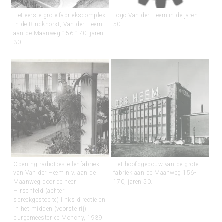
Het eerste grote fabriekscomplex
Logo Van der Heem in de jaren
in de Binckhorst, Van der Heem
50.
aan de Maanweg 156-170, jaren
30.
Opening radiotoestellenfabriek
Het hoofdgebouw van de grote
van Van der Heem n.v. aan de
fabriek aan de Maanweg 156-
Maanweg door de heer
170, jaren 50.
Hirschfeld (achter
spreekgestoelte) links directie en
in het midden (voorste rij)
burgemeester de Monchy, 1939.