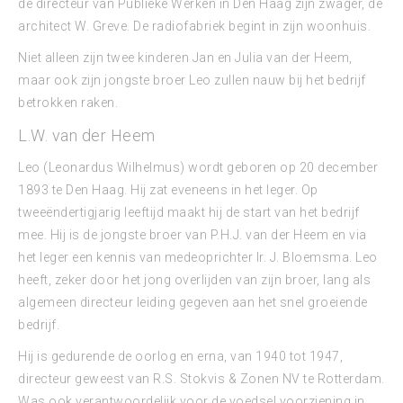
de directeur van Publieke Werken in Den Haag zijn zwager, de
architect W. Greve. De radiofabriek begint in zijn woonhuis.
Niet alleen zijn twee kinderen Jan en Julia van der Heem,
maar ook zijn jongste broer Leo zullen nauw bij het bedrijf
betrokken raken.
L.W. van der Heem
Leo (Leonardus Wilhelmus) wordt geboren op 20 december
1893 te Den Haag. Hij zat eveneens in het leger. Op
tweeëndertigjarig leeftijd maakt hij de start van het bedrijf
mee. Hij is de jongste broer van P.H.J. van der Heem en via
het leger een kennis van medeoprichter Ir. J. Bloemsma. Leo
heeft, zeker door het jong overlijden van zijn broer, lang als
algemeen directeur leiding gegeven aan het snel groeiende
bedrijf.
Hij is gedurende de oorlog en erna, van 1940 tot 1947,
directeur geweest van R.S. Stokvis & Zonen NV te Rotterdam.
Was ook verantwoordelijk voor de voedsel voorziening in