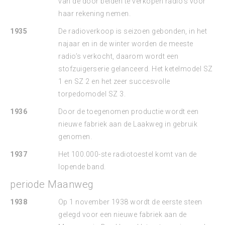
van de door beiden te verkopen radio’s voor
haar rekening nemen.
1935
De radioverkoop is seizoen gebonden, in het
najaar en in de winter worden de meeste
radio’s verkocht, daarom wordt een
stofzuigerserie gelanceerd. Het ketelmodel SZ
1 en SZ 2 en het zeer succesvolle
torpedomodel SZ 3.
1936
Door de toegenomen productie wordt een
nieuwe fabriek aan de Laakweg in gebruik
genomen.
1937
Het 100.000-ste radiotoestel komt van de
lopende band.
periode Maanweg
1938
Op 1 november 1938 wordt de eerste steen
gelegd voor een nieuwe fabriek aan de