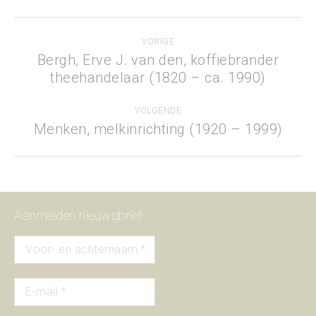
Project
VORIGE
navigation
Bergh, Erve J. van den, koffiebrander
Previous
theehandelaar (1820 – ca. 1990)
project:
VOLGENDE
Menken, melkinrichting (1920 – 1999)
Next
project:
Aanmelden nieuwsbrief