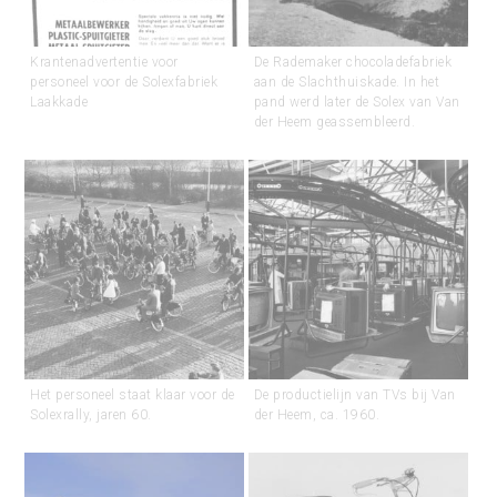
Krantenadvertentie voor
De Rademaker chocoladefabriek
personeel voor de Solexfabriek
aan de Slachthuiskade. In het
Laakkade
pand werd later de Solex van Van
der Heem geassembleerd.
Het personeel staat klaar voor de
De productielijn van TVs bij Van
Solexrally, jaren 60.
der Heem, ca. 1960.