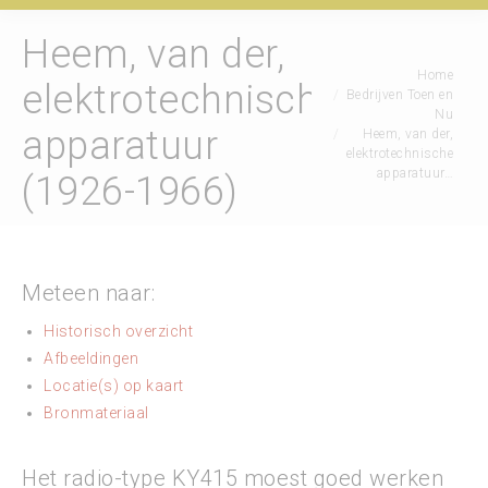
Heem, van der,
Je bent hier:
Home
elektrotechnische
Bedrijven Toen en
Nu
apparatuur
Heem, van der,
elektrotechnische
apparatuur…
(1926-1966)
Meteen naar:
Historisch overzicht
Afbeeldingen
Locatie(s) op kaart
Bronmateriaal
Het radio-type KY415 moest goed werken