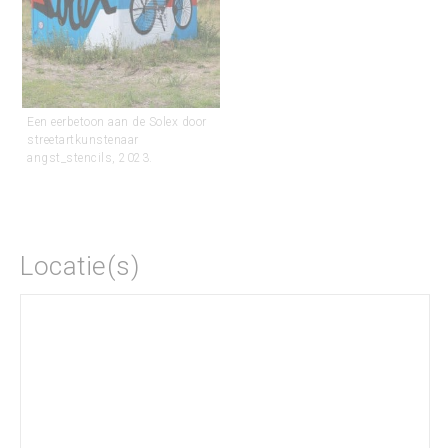
Een eerbetoon aan de Solex door
streetartkunstenaar
angst_stencils, 2023.
Locatie(s)