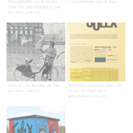
Reclamefolder voor de nieuwe
Instructieboekje voor de Solex
Solex-Oto, geproduceerd bij Van
der Heem, jaren 60.
Reclame voor de Solex van Van
Reclamefolder voor de Solex, die
der Heem, jaren 50.
bij Van der Heem werd
geproduceerd, jaren 50.