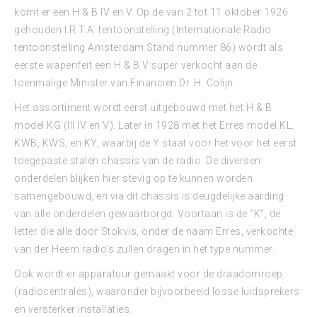
komt er een H & B IV en V. Op de van 2 tot 11 oktober 1926
gehouden I.R.T.A. tentoonstelling (Internationale Radio
tentoonstelling Amsterdam Stand nummer 86) wordt als
eerste wapenfeit een H & B V super verkocht aan de
toenmalige Minister van Financiën Dr. H. Colijn.
Het assortiment wordt eerst uitgebouwd met het H & B
model KG (III IV en V). Later in 1928 met het Erres model KL,
KWB, KWS, en KY, waarbij de Y staat voor het voor het eerst
toegepaste stalen chassis van de radio. De diversen
onderdelen blijken hier stevig op te kunnen worden
samengebouwd, en via dit chassis is deugdelijke aarding
van alle onderdelen gewaarborgd. Voortaan is de “K”, de
letter die alle door Stokvis, onder de naam Erres, verkochte
van der Heem radio’s zullen dragen in het type nummer.
Ook wordt er apparatuur gemaakt voor de draadomroep
(radiocentrales), waaronder bijvoorbeeld losse luidsprekers
en versterker installaties.