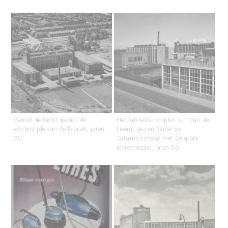
Vanuit de lucht gezien de
Het fabriekscomplex van Van der
achterzijde van de fabriek, jaren
Heem, gezien vanaf de
30.
Saturnusstraat met de grote
recreatiezaal, jaren 50.