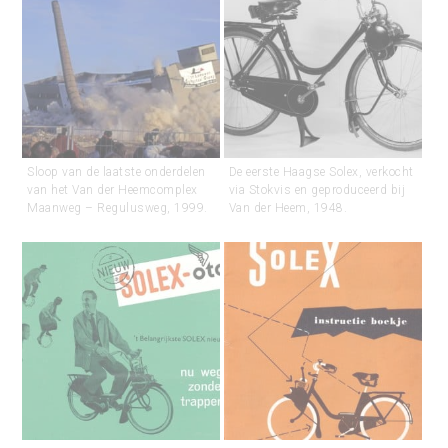
Sloop van de laatste onderdelen
De eerste Haagse Solex, verkocht
van het Van der Heemcomplex
via Stokvis en geproduceerd bij
Maanweg – Regulusweg, 1999.
Van der Heem, 1948.