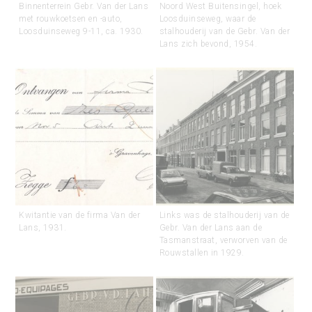
Binnenterrein Gebr. Van der Lans
Noord West Buitensingel, hoek
met rouwkoetsen en -auto,
Loosduinseweg, waar de
Loosduinseweg 9-11, ca. 1930.
stalhouderij van de Gebr. Van der
Lans zich bevond, 1954.
Kwitantie van de firma Van der
Links was de stalhouderij van de
Lans, 1931.
Gebr. Van der Lans aan de
Tasmanstraat, verworven van de
Rouwstallen in 1929.