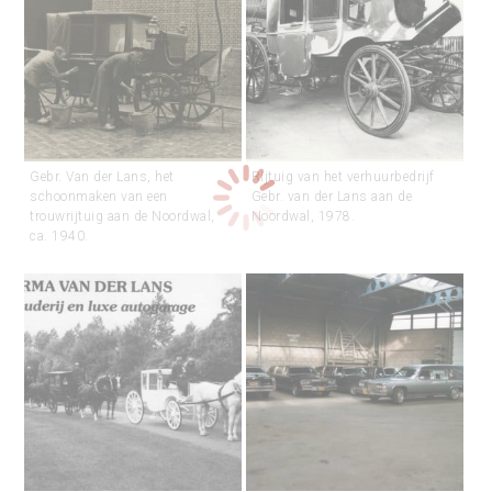
Gebr. Van der Lans, het
Rijtuig van het verhuurbedrijf
schoonmaken van een
Gebr. van der Lans aan de
trouwrijtuig aan de Noordwal,
Noordwal, 1978.
ca. 1940.