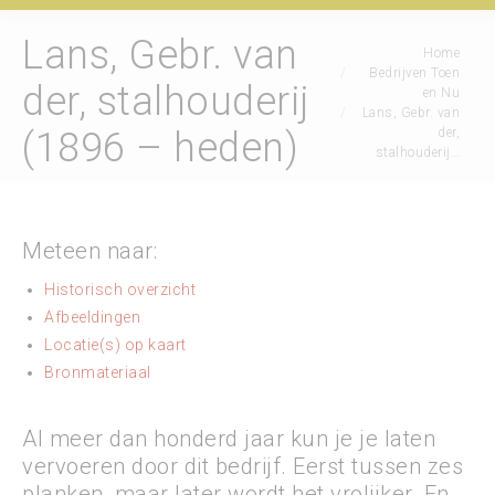
Lans, Gebr. van
Je bent hier:
Home
Bedrijven Toen
der, stalhouderij
en Nu
Lans, Gebr. van
der,
(1896 – heden)
stalhouderij…
Meteen naar:
Historisch overzicht
Afbeeldingen
Locatie(s) op kaart
Bronmateriaal
Al meer dan honderd jaar kun je je laten
vervoeren door dit bedrijf. Eerst tussen zes
planken, maar later wordt het vrolijker. En