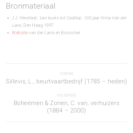
Bronmateriaal
J.J. Havelaar,
Van koets tot Cadillac. 100 jaar firma Van der
Lan
s, Den Haag 1997
Website
van der Lans en Busscher
Project
VORIGE
navigation
Sillevis, L., beurtvaartbedrijf (1785 – heden)
Previous
project:
VOLGENDE
Boheemen & Zonen, C. van, verhuizers
Next
(1884 – 2000)
project: