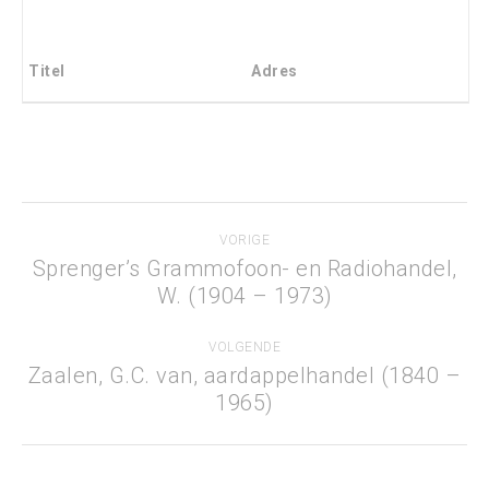
Titel
Adres
Project
VORIGE
navigation
Sprenger’s Grammofoon- en Radiohandel,
Previous
W. (1904 – 1973)
project:
VOLGENDE
Zaalen, G.C. van, aardappelhandel (1840 –
Next
1965)
project: