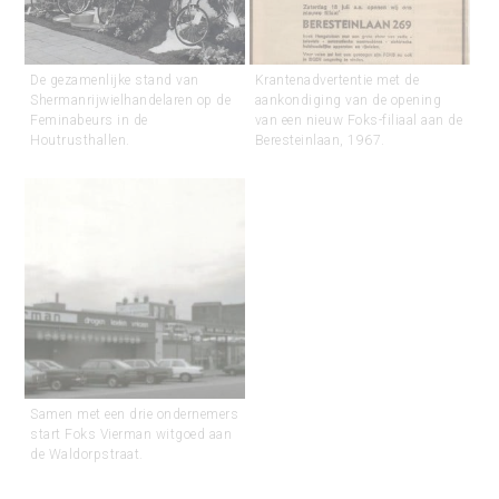
De gezamenlijke stand van
Krantenadvertentie met de
Shermanrijwielhandelaren op de
aankondiging van de opening
Feminabeurs in de
van een nieuw Foks-filiaal aan de
Houtrusthallen.
Beresteinlaan, 1967.
Samen met een drie ondernemers
start Foks Vierman witgoed aan
de Waldorpstraat.