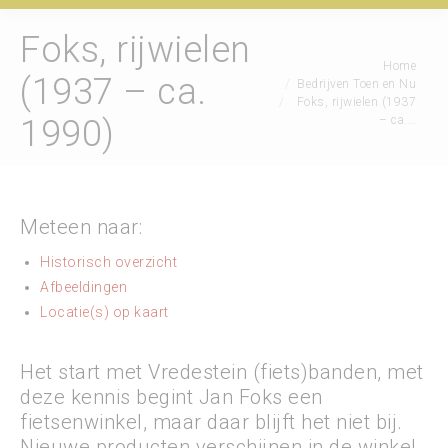
Foks, rijwielen
Je bent hier:
Home
(1937 – ca.
Bedrijven Toen en Nu
Foks, rijwielen (1937
– ca.…
1990)
Meteen naar:
Historisch overzicht
Afbeeldingen
Locatie(s) op kaart
Het start met Vredestein (fiets)banden, met
deze kennis begint Jan Foks een
fietsenwinkel, maar daar blijft het niet bij.
Nieuwe producten verschijnen in de winkel,