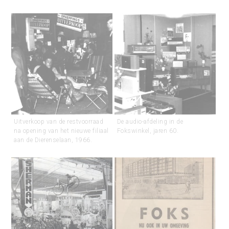
Uitverkoop van de restvoorraad
De audio-afdeling in de
na opening van het nieuwe filiaal
Fokswinkel, jaren 60.
aan de Dierenselaan, 1966.