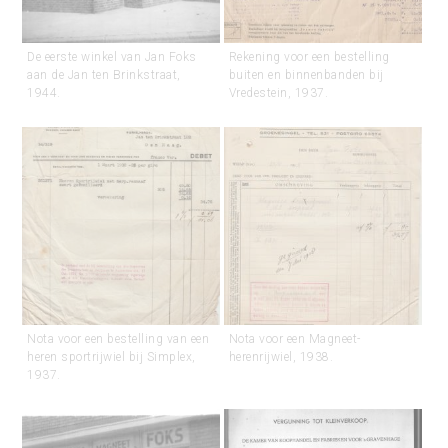
De eerste winkel van Jan Foks
Rekening voor een bestelling
aan de Jan ten Brinkstraat,
buiten en binnenbanden bij
1944.
Vredestein, 1937.
Nota voor een bestelling van een
Nota voor een Magneet-
heren sportrijwiel bij Simplex,
herenrijwiel, 1938.
1937.