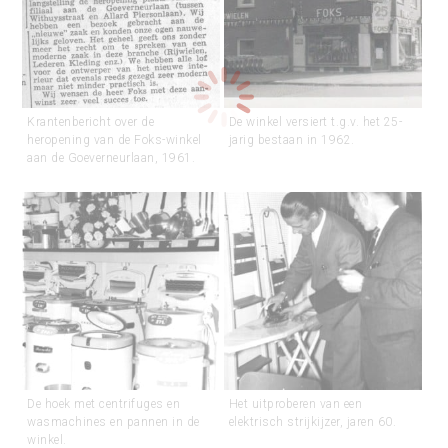
Krantenbericht over de
De winkel versiert t.g.v. het 25-
heropening van de Foks-winkel
jarig bestaan in 1962.
aan de Goeverneurlaan, 1961.
De hoek met centrifuges en
Het uitproberen van een
wasmachines en pannen in de
elektrisch strijkijzer, jaren 60.
winkel.