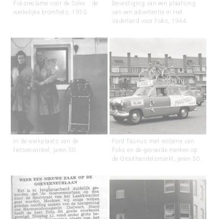
Foksreclame voor de Solex… de
Bevestiging van een plaatsing
werkelijke bromfiets, 1953.
van een advertentie in Het
Vaderland voor Foks, 1944.
In de werkplaats van de
Ford Taunus met reclame van
fietsenwinkel, jaren 50.
Foks en de gevoerde merken op
de Groothandelsmarkt, jaren 50.