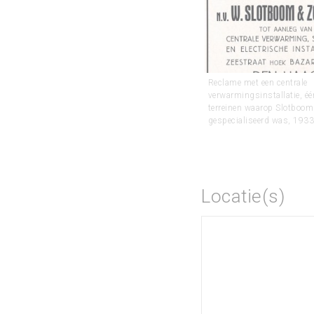
Reclame met een centrale
verwarmingsinstallatie, éé
terreinen waarop Slotboom
gespecialiseerd was, 1933
Locatie(s)