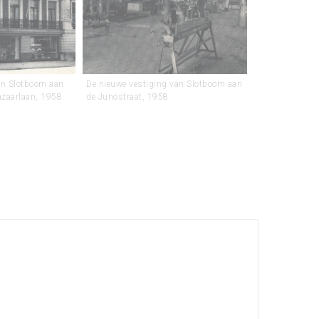
an Slotboom aan
De nieuwe vestiging van Slotboom aan
azaarlaan, 1958.
de Junostraat, 1958.