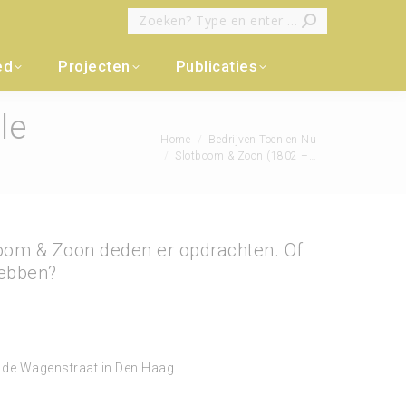
Zoeken:
ed
Projecten
Publicaties
le
Je bent hier:
Home
Bedrijven Toen en Nu
Slotboom & Zoon (1802 –…
tboom & Zoon deden er opdrachten. Of
hebben?
 de Wagenstraat in Den Haag.