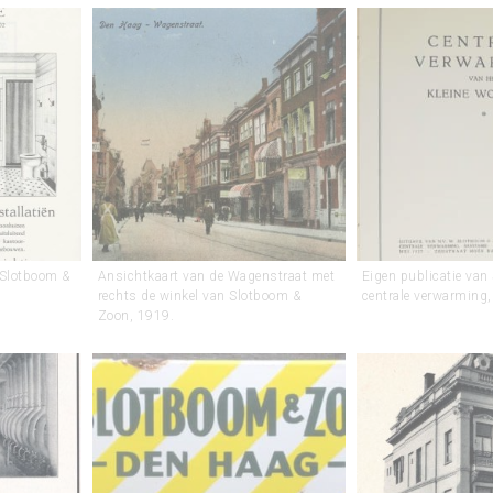
 Slotboom &
Ansichtkaart van de Wagenstraat met
Eigen publicatie van
rechts de winkel van Slotboom &
centrale verwarming
Zoon, 1919.