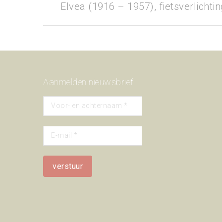
Previous
Elvea (1916 – 1957), fietsverlichtin
project:
Aanmelden nieuwsbrief