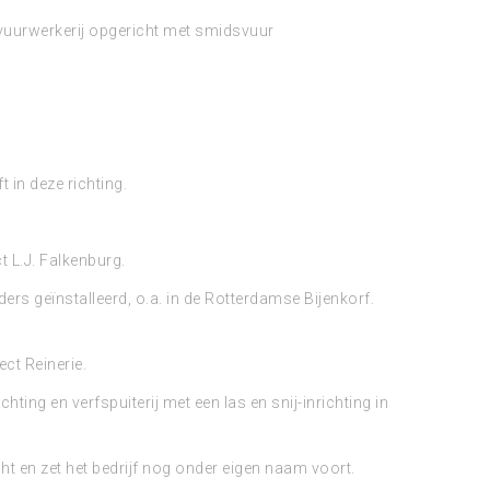
vuurwerkerij opgericht met smidsvuur
 in deze richting.
 L.J. Falkenburg.
rs geïnstalleerd, o.a. in de Rotterdamse Bijenkorf.
ct Reinerie.
ng en verfspuiterij met een las en snij-inrichting in
t en zet het bedrijf nog onder eigen naam voort.