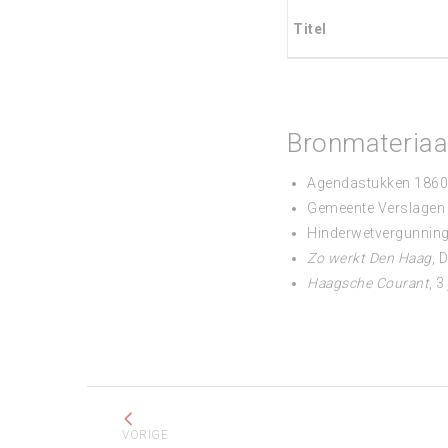
Titel
Bronmateriaa
Agendastukken 1860, 
Gemeente Verslagen
Hinderwetvergunninge
Zo werkt Den Haag
, 
Haagsche Courant
, 
Project
navigation
VORIGE