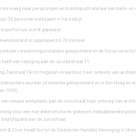
rote vraag naar perspompen en brandspuitmateriaal een bank- en 
r zijn 26 personen werkzaam in het bedrijf
 koperfornuis wordt geplaatst.
neelsbestand is opgelopen tot 70 mensen
centrale verwarmingsinstallatie geëxporteerd en de focus verschuift
heeft een vestiging aan de Jacobsstraat 11.
 Zeestraat 74 tot magazijn en kantoor, naar ontwerp van architect
oliebranders worden uit Amerika geïmporteerd en in Den Haag en elde
en 1930)
een nieuwe werkplaats aan de Junostraat naar ontwerp van archite
ning voor een met elektromotoren gedreven metaalbewerkingsinrichti
 bedrijfspand aan de Junostraat.
m & Zoon treedt toe tot de Steenkolen Handels Vereniging in Utrech