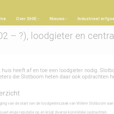
me
Over SHIE
Nieuws
Industrieel erfgo
 – ?), loodgieter en centra
k huis heeft af en toe een loodgieter nodig. Slo
ieters die Slotboom heten daar ook opdrachten 
erzicht
ing van de start van de loodgieterszaak van Willem Slotboom aan
uwt enige reputatie op en krijgt diverse koninklijke opdrachten.