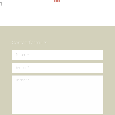
Next
g
project:
Contactformulier
Naam *
E-mail *
Bericht *