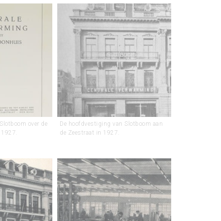
 Slotboom over de
De hoofdvestiging van Slotboom aan
, 1927.
de Zeestraat in 1927.