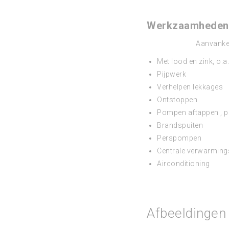
Werkzaamheden 
Aanvankel
Met lood en zink, o.
Pijpwerk
Verhelpen lekkages
Ontstoppen
Pompen aftappen , p
Brandspuiten
Perspompen
Centrale verwarmings
Airconditioning
Afbeeldingen