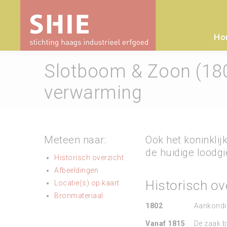
Ho
Slotboom & Zoon (1802
verwarming
Meteen naar:
Ook het koninklij
de huidige loodg
Historisch overzicht
Afbeeldingen
Historisch ov
Locatie(s) op kaart
Bronmateriaal
1802
Aankondig
Vanaf 1815
De zaak bo