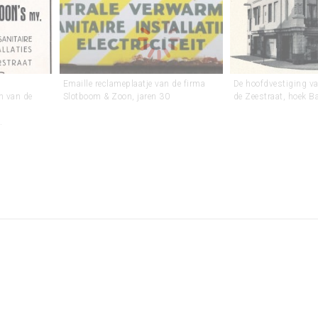
Emaille reclameplaatje van de firma
De hoofdvestiging v
n van de
Slotboom & Zoon, jaren 30
de Zeestraat, hoek B
.