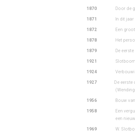
1870
Door de g
1871
In dit jaa
1872
Een groot
1878
Het perso
1879
De eerste 
1921
Slotboom 
1924
Verbouwing
1927
De eerste 
(Wending
1956
Bouw van 
1958
Een vergun
een nieuw
1969
W. Slotboo