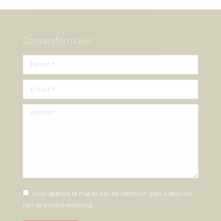
Contactformulier
Naam *
E-mail *
Bericht *
Door gebruik te maken van dit formulier gaat u akkoord
met de
privacyverklaring
.