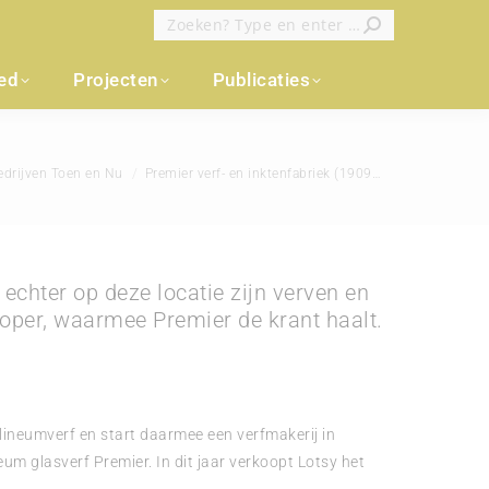
Zoeken:
oed
Projecten
Publicaties
:
edrijven Toen en Nu
Premier verf- en inktenfabriek (1909…
chter op deze locatie zijn verven en
dkoper, waarmee Premier de krant haalt.
olineumverf en start daarmee een verfmakerij in
m glasverf Premier. In dit jaar verkoopt Lotsy het