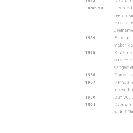
1953
De product
Jaren 50
Het produc
zeefdruki
inkt aan 
Deelname 
1959
Bijna gehe
maken dat
1965
Start met
verfsecto
aangesteld
1966
Commissar
1967
Verhuizing
meeverhu
1986
Buy-out ui
1994
Overname 
bedrijf Fl