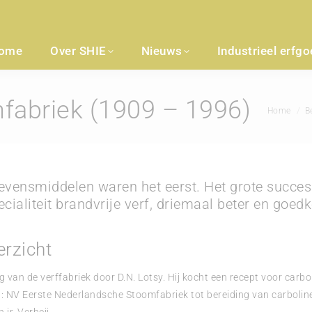
ome
Over SHIE
Nieuws
Industrieel erfg
nfabriek (1909 – 1996)
Je bent hier
Home
B
ensmiddelen waren het eerst. Het grote succes e
ecialiteit brandvrije verf, driemaal beter en goe
erzicht
 van de verffabriek door D.N. Lotsy. Hij kocht een recept voor carb
: NV Eerste Nederlandsche Stoomfabriek tot bereiding van carbolineu