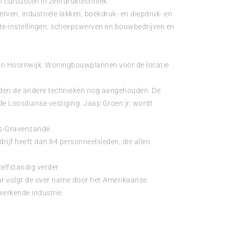
n cursussen in zeefdruktechniek.
rven, industriële lakken, boekdruk- en diepdruk- en
nte-instellingen, scheepswerven en bouwbedrijven en
 in Hoornwijk. Woningbouwplannen voor de locatie
orden de andere technieken nog aangehouden. De
e Loosduinse vestiging. Jaap Groen jr. wordt
‘s-Gravenzande.
rijf heeft dan 84 personneelsleden, die allen
elfstandig verder.
r volgt de over name door het Amerikaanse
rwerkende industrie.