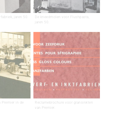
fabriek, jaren 50.
De kneedmolen voor Flushpasta,
jaren 50.
 Premier in de
Reclamebrochure voor glansinkten
van Premier.