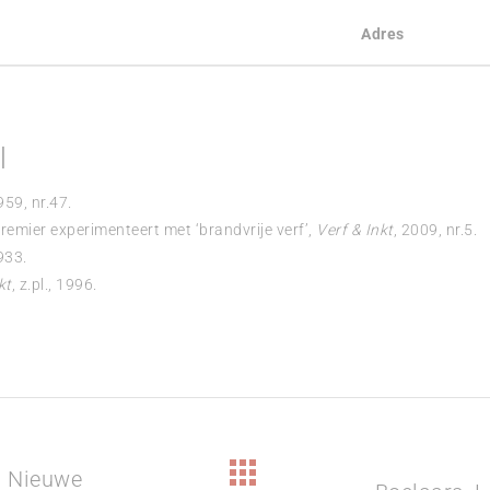
Adres
l
959, nr.47.
 Premier experimenteert met ‘brandvrije verf’,
Verf & Inkt
, 2009, nr.5.
1933.
kt
, z.pl., 1996.
– Nieuwe
Next