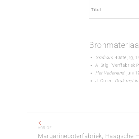
Titel
Bronmateriaa
Graficus
, 40ste jrg, 1
A. Stig, “Verffabriek
Het Vaderland
, juni 
J. Groen,
Druk met in
Project
navigation
VORIGE
Margarineboterfabriek, Haagsche 
Previous