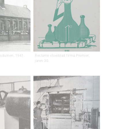
osduinen, 1941.
Reclame vloeiblad firma Premier,
jaren 30.