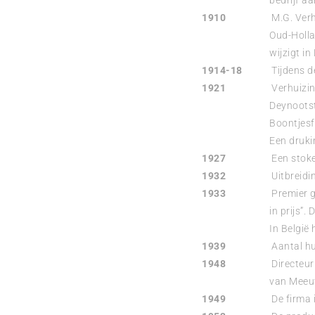
bedrijf aan
1910
M.G. Verhe
Oud-Holla
wijzigt i
1914-18
Tijdens de
1921
Verhuizing
Deynootst
Boontjesf
Een druki
1927
Een stoker
1932
Uitbreidin
1933
Premier ga
in prijs”
In België 
1939
Aantal hui
1948
Directeur 
van Meeuw
1949
De firma i