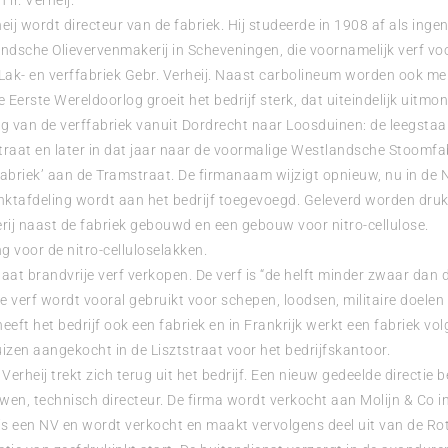
 ir. Verheij.
ij wordt directeur van de fabriek. Hij studeerde in 1908 af als inge
ndsche Olievervenmakerij in Scheveningen, die voornamelijk verf vo
n Lak- en verffabriek Gebr. Verheij. Naast carbolineum worden ook m
 Eerste Wereldoorlog groeit het bedrijf sterk, dat uiteindelijk uitmon
 van de verffabriek vanuit Dordrecht naar Loosduinen: de leegsta
raat en later in dat jaar naar de voormalige Westlandsche Stoomf
abriek’ aan de Tramstraat. De firmanaam wijzigt opnieuw, nu in de NV
nktafdeling wordt aan het bedrijf toegevoegd. Geleverd worden druki
ij naast de fabriek gebouwd en een gebouw voor nitro-cellulose.
g voor de nitro-celluloselakken.
at brandvrije verf verkopen. De verf is “de helft minder zwaar dan de
. De verf wordt vooral gebruikt voor schepen, loodsen, militaire doel
heeft het bedrijf ook een fabriek en in Frankrijk werkt een fabriek v
zen aangekocht in de Lisztstraat voor het bedrijfskantoor.
Verheij trekt zich terug uit het bedrijf. Een nieuw gedeelde directie b
en, technisch directeur. De firma wordt verkocht aan Molijn & Co i
s een NV en wordt verkocht en maakt vervolgens deel uit van de Rot