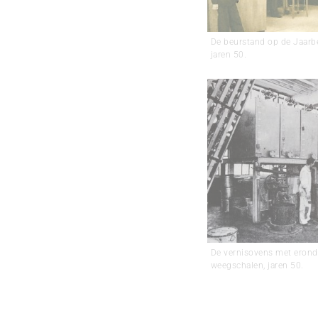
De beurstand op de Jaarb
jaren 50.
De vernisovens met erond
weegschalen, jaren 50.