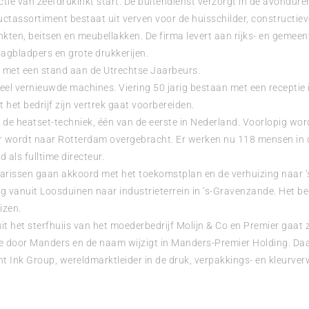
ie van zeefdrukinkt start. De buitendienst verzorgt in de avondure
tassortiment bestaat uit verven voor de huisschilder, constructieve
nkten, beitsen en meubellakken. De firma levert aan rijks- en gemee
dagbladpers en grote drukkerijen.
met een stand aan de Utrechtse Jaarbeurs.
el vernieuwde machines. Viering 50 jarig bestaan met een receptie
 het bedrijf zijn vertrek gaat voorbereiden.
 de heatset-techniek, één van de eerste in Nederland. Voorlopig w
r wordt naar Rotterdam overgebracht. Er werken nu 118 mensen in d
 als fulltime directeur.
issen gaan akkoord met het toekomstplan en de verhuizing naar 
 vanuit Loosduinen naar industrieterrein in ‘s-Gravenzande. Het bed
izen.
t het sterfhuiis van het moederbedrijf Molijn & Co en Premier gaat z
door Manders en de naam wijzigt in Manders-Premier Holding. Daa
int Ink Group, wereldmarktleider in de druk, verpakkings- en kleurve