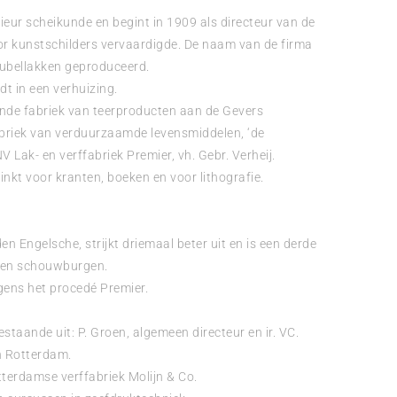
nieur scheikunde en begint in 1909 als directeur van de
or kunstschilders vervaardigde. De naam van de firma
eubellakken geproduceerd.
dt in een verhuizing.
ande fabriek van teerproducten aan de Gevers
abriek van verduurzaamde levensmiddelen, ‘de
 Lak- en verffabriek Premier, vh. Gebr. Verheij.
nkt voor kranten, boeken en voor lithografie.
n Engelsche, strijkt driemaal beter uit en is een derde
en en schouwburgen.
olgens het procedé Premier.
estaande uit: P. Groen, algemeen directeur en ir. VC.
n Rotterdam.
terdamse verffabriek Molijn & Co.