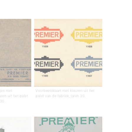
jes met
Voorbeeldkaart met kleuren uit het
ren uit het palet
palet van de fabriek, jaren 30.
 30.