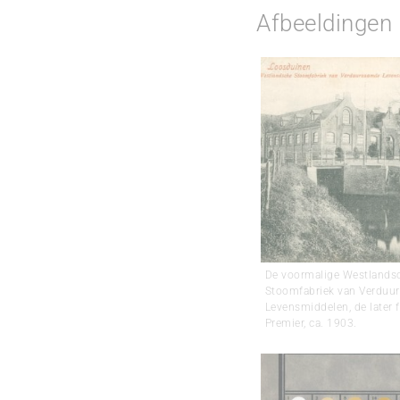
Afbeeldingen
De voormalige Westlands
Stoomfabriek van Verduu
Levensmiddelen, de later 
Premier, ca. 1903.