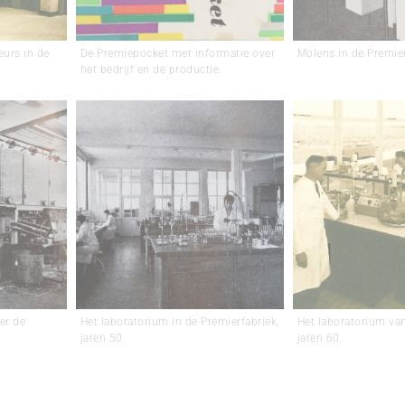
eurs in de
De Premiepocket met informatie over
Molens in de Premier
het bedrijf en de productie.
er de
Het laboratorium in de Premierfabriek,
Het laboratorium van
jaren 50.
jaren 60.