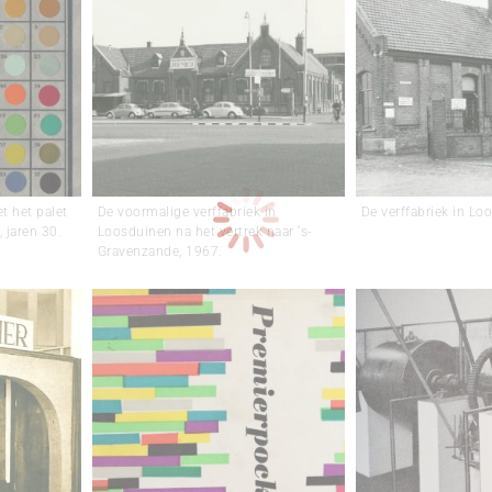
t het palet
De voormalige verffabriek in
De verffabriek in Lo
, jaren 30.
Loosduinen na het vertrek naar ‘s-
Gravenzande, 1967.