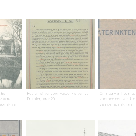
che
Reclameflyer voor Factor-verven van
Omslag van het map
rzaamde
Premier, jaren20.
voorbeelden van kleu
fabriek van
van de fabriek, jaren