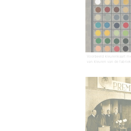
Voorbeeld kleurenkaart me
van kleuren van de fabriek