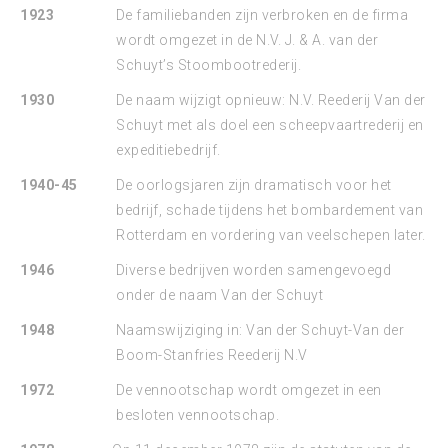
1923
De familiebanden zijn verbroken en de firma
wordt omgezet in de N.V. J. & A. van der
Schuyt’s Stoombootrederij.
1930
De naam wijzigt opnieuw: N.V. Reederij Van der
Schuyt met als doel een scheepvaartrederij en
expeditiebedrijf.
1940-45
De oorlogsjaren zijn dramatisch voor het
bedrijf, schade tijdens het bombardement van
Rotterdam en vordering van veelschepen later.
1946
Diverse bedrijven worden samengevoegd
onder de naam Van der Schuyt
1948
Naamswijziging in: Van der Schuyt-Van der
Boom-Stanfries Reederij N.V
1972
De vennootschap wordt omgezet in een
besloten vennootschap.