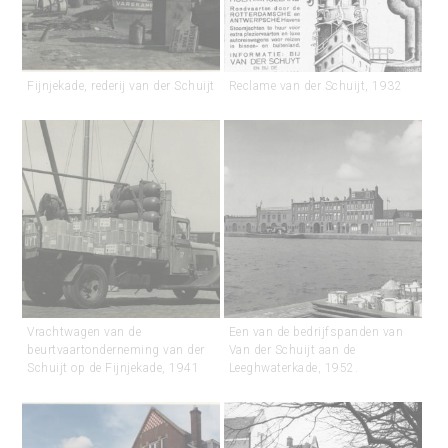
Fijnjekade, rederij van der Schuijt
Reclame van der Schuijt, 1932
Vrachtwagen van de
Een van de bedrijfspanden van
beurtvaartonderneming van der
Van der Schuijt aan de
Schuijt op de Fijnjekade, 1941
Leeghwaterkade, 1952.