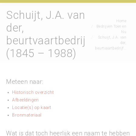
Schuijt, J.A. van
Je bent hier:
Home
der,
Bedrijven Toen en
Nu
beurtvaartbedrijf
Schuijt, J.A. van
der,
beurtvaartbedrijf…
(1845 – 1988)
Meteen naar:
Historisch overzicht
Afbeeldingen
Locatie(s) op kaart
Bronmateriaal
Wat is dat toch heerlijk een naam te hebben