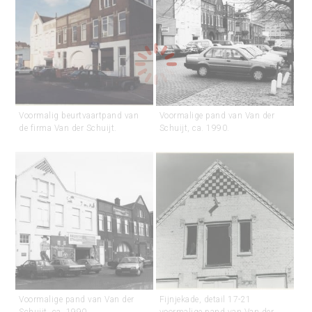
Voormalig beurtvaartpand van
Voormalige pand van Van der
de firma Van der Schuijt.
Schuijt, ca. 1990.
Voormalige pand van Van der
Fijnjekade, detail 17-21
Schuijt, ca. 1990.
voormalige pand van Van der