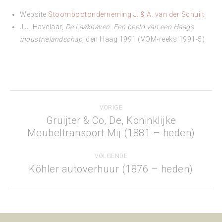
Website
Stoombootonderneming J. & A. van der Schuijt
J.J. Havelaar,
De Laakhaven. Een beeld van een Haags
industrielandschap
, den Haag 1991 (VOM-reeks 1991-5)
Project
VORIGE
navigation
Gruijter & Co, De, Koninklijke
Previous
Meubeltransport Mij (1881 – heden)
project:
VOLGENDE
Köhler autoverhuur (1876 – heden)
Next
project: