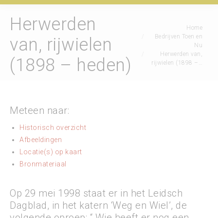
Herwerden
Je bent hier:
Home
Bedrijven Toen en
van, rijwielen
Nu
Herwerden van,
(1898 – heden)
rijwielen (1898 –…
Meteen naar:
Historisch overzicht
Afbeeldingen
Locatie(s) op kaart
Bronmateriaal
Op 29 mei 1998 staat er in het Leidsch
Dagblad, in het katern ‘Weg en Wiel’, de
volgende oproep: “ Wie heeft er nog een