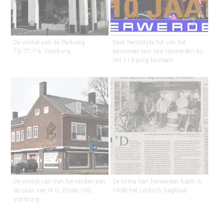
De winkel aan de Parkweg
Eeen feestelijke fot van het
75/77/79, Voorburg.
personeel van Van Herwerden bij
het 110 jarig bestaan.
De winkel van Van herwerden aan
De firma Van herwerden haalt in
de Laan van N.O. Einde 100,
1998 het Leidsch Dagblad.
Voorburg.