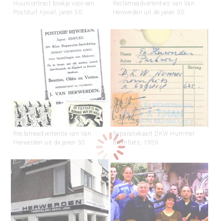
Huurcontract boekje voor een
Reclameadvertenties van Van
Postduif rijwiel, jaren 50.
Herwerden uit de jaren 30.
Reclameadvertentie van Van
Reparatiekaart DKW Hummel
Herwerden uit de jaren 30.
bromfiets, 1959.