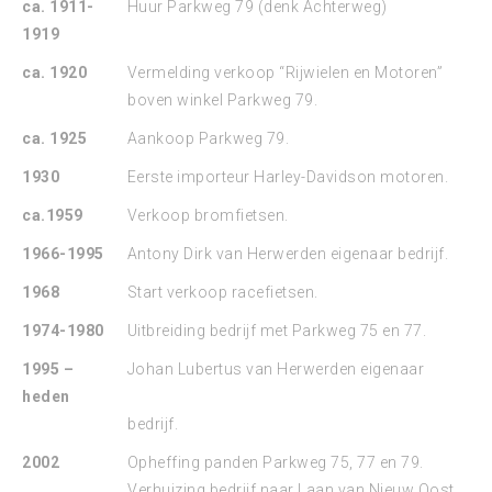
ca. 1911-
Huur Parkweg 79 (denk Achterweg)
1919
ca. 1920
Vermelding verkoop “Rijwielen en Motoren”
boven winkel Parkweg 79.
ca. 1925
Aankoop Parkweg 79.
1930
Eerste importeur Harley-Davidson motoren.
ca.1959
Verkoop bromfietsen.
1966-1995
Antony Dirk van Herwerden eigenaar bedrijf.
1968
Start verkoop racefietsen.
1974-1980
Uitbreiding bedrijf met Parkweg 75 en 77.
1995 –
Johan Lubertus van Herwerden eigenaar
heden
bedrijf.
2002
Opheffing panden Parkweg 75, 77 en 79.
Verhuizing bedrijf naar Laan van Nieuw Oost