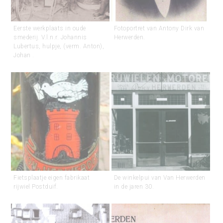
Eerste werkplaats in oude
Fotoportret van Antony Dirk van
smederij. V.l.n.r. Johannis
Herwerden.
Lubertus, hulpje, (verm. Anton),
Johan .
Fietsplaatje eigen fabrikaat
De winkelpui van Van Herwerden
rijwiel Postduif.
in de jaren 30.