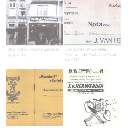
De winkel van Van Herwerden in
Briefhoofd met vermelding
de jaren 30.
“Fabrikant der Postduifrijwielen”,
ca. 1910