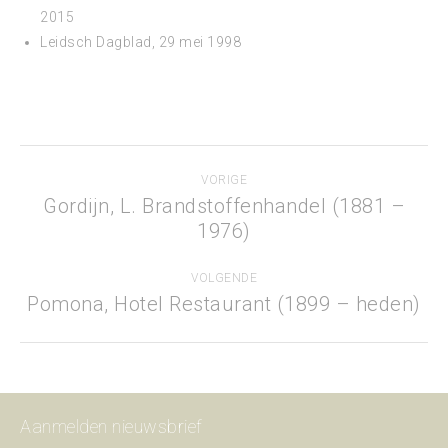
2015
Leidsch Dagblad, 29 mei 1998
Project
VORIGE
navigation
Gordijn, L. Brandstoffenhandel (1881 –
Previous
1976)
project:
VOLGENDE
Pomona, Hotel Restaurant (1899 – heden)
Next
project:
Aanmelden nieuwsbrief