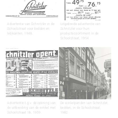
Advertentie van Schnitzler in de
Uitgebreide advertentie van
Schoolstraat voor bedden en
Schnitzler voor hun
ledikanten, 1948.
productassortiment in de
Schoolstraat, 1954.
Advertentie t.g.v. de opening van
De winkelpanden van Schnitzler,
de uitbreiding van de winkel met
bedden, in de Schoolstraat,
Schoolstraat 18, 1959.
1982.