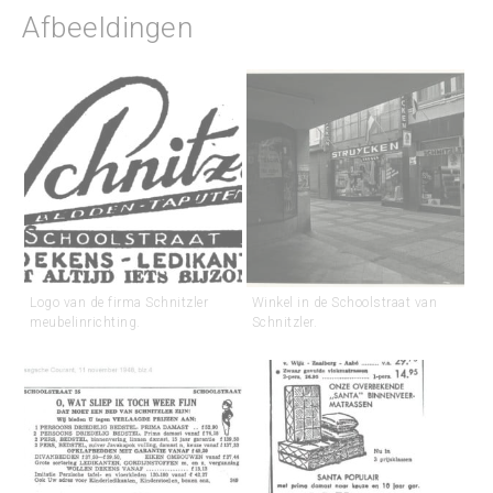
Afbeeldingen
Logo van de firma Schnitzler
Winkel in de Schoolstraat van
meubelinrichting.
Schnitzler.