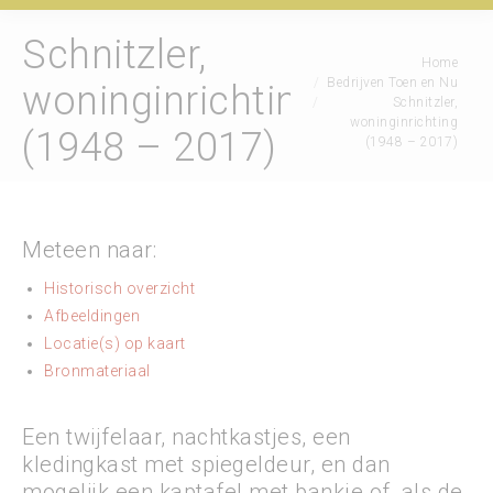
Schnitzler,
Je bent hier:
Home
Bedrijven Toen en Nu
woninginrichting
Schnitzler,
woninginrichting
(1948 – 2017)
(1948 – 2017)
Meteen naar:
Historisch overzicht
Afbeeldingen
Locatie(s) op kaart
Bronmateriaal
Een twijfelaar, nachtkastjes, een
kledingkast met spiegeldeur, en dan
mogelijk een kaptafel met bankje of, als de