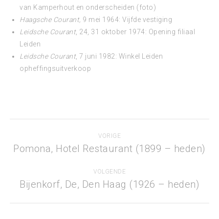
van Kamperhout en onderscheiden (foto)
Haagsche Courant,
9 mei 1964: Vijfde vestiging
Leidsche Courant
, 24, 31 oktober 1974: Opening filiaal
Leiden
Leidsche Courant
, 7 juni 1982: Winkel Leiden
opheffingsuitverkoop
Project
VORIGE
navigation
Pomona, Hotel Restaurant (1899 – heden)
Previous
project:
VOLGENDE
Bijenkorf, De, Den Haag (1926 – heden)
Next
project: