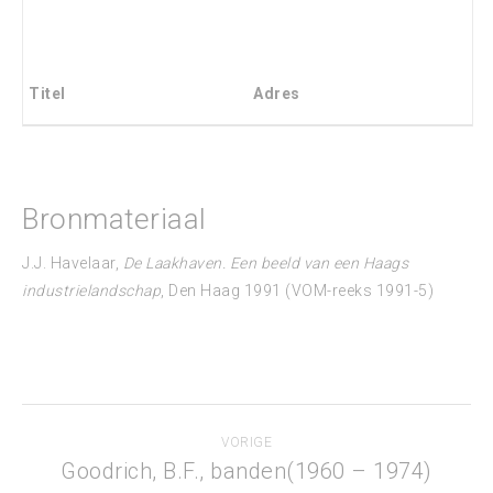
Titel
Adres
Bronmateriaal
J.J. Havelaar,
De Laakhaven. Een beeld van een Haags
industrielandschap
, Den Haag 1991 (VOM-reeks 1991-5)
Project
VORIGE
navigation
Goodrich, B.F., banden(1960 – 1974)
Previous