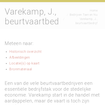
Varekamp, J.,
Je bent hier:
Home
Bedrijven Toen en Nu
beurtvaartbedrijf
Varekamp, J.,
beurtvaartbedrijf
Meteen naar:
Historisch overzicht
Afbeeldingen
Locatie(s) op kaart
Bronmateriaal
Een van de vele beurtvaartbedrijven een
essentiële bedrijfstak voor de stedelijke
economie. Varekamp start in de handel met
aardappelen, maar de vaart is toch zijn