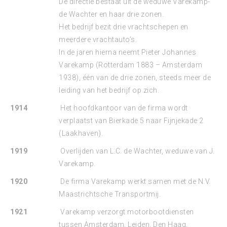
De directie bestaat uit de weduwe Varekamp-
de Wachter en haar drie zonen.
Het bedrijf bezit drie vrachtschepen en
meerdere vrachtauto’s.
In de jaren hierna neemt Pieter Johannes
Varekamp (Rotterdam 1883 – Amsterdam
1938), één van de drie zonen, steeds meer de
leiding van het bedrijf op zich.
1914
Het hoofdkantoor van de firma wordt
verplaatst van Bierkade 5 naar Fijnjekade 2
(Laakhaven).
1919
Overlijden van L.C. de Wachter, weduwe van J.
Varekamp.
1920
De firma Varekamp werkt samen met de N.V.
Maastrichtsche Transportmij.
1921
Varekamp verzorgt motorbootdiensten
tussen Amsterdam, Leiden, Den Haag,