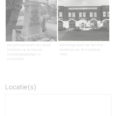
Het grafmonument van Jacob
Voormalige pand van de firma
Varekamp op de Nieuwe
Varekamp aan de Fijnjekade,
Oosterbegraafplaats in
1990.
Amsterdam.
Locatie(s)