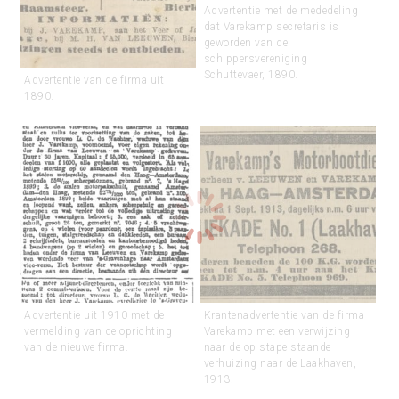
Advertentie met de mededeling
dat Varekamp secretaris is
geworden van de
schippersvereniging
Schuttevaer, 1890.
Advertentie van de firma uit
1890.
Advertentie uit 1910 met de
Krantenadvertentie van de firma
vermelding van de oprichting
Varekamp met een verwijzing
van de nieuwe firma.
naar de op stapelstaande
verhuizing naar de Laakhaven,
1913.