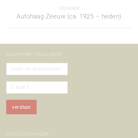
project:
VOLGENDE
Autohaag Zeeuw (ca. 1925 – heden)
Next
project:
Aanmelden nieuwsbrief
Contactformulier