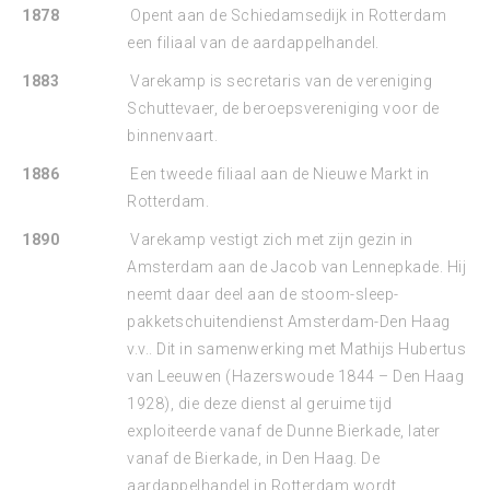
1878
Opent aan de Schiedamsedijk in Rotterdam
een filiaal van de aardappelhandel.
1883
Varekamp is secretaris van de vereniging
Schuttevaer, de beroepsvereniging voor de
binnenvaart.
1886
Een tweede filiaal aan de Nieuwe Markt in
Rotterdam.
1890
Varekamp vestigt zich met zijn gezin in
Amsterdam aan de Jacob van Lennepkade. Hij
neemt daar deel aan de stoom-sleep-
pakketschuitendienst Amsterdam-Den Haag
v.v.. Dit in samenwerking met Mathijs Hubertus
van Leeuwen (Hazerswoude 1844 – Den Haag
1928), die deze dienst al geruime tijd
exploiteerde vanaf de Dunne Bierkade, later
vanaf de Bierkade, in Den Haag. De
aardappelhandel in Rotterdam wordt