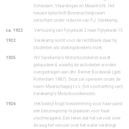
Schiedam, Vlaardingen en Maastricht. Het
nieuwe tijdschrift Binnenscheepvaart
verschijnt onder redactie van P.J. Varekamp.
ca. 1922
Verhuizing van Fijnjekade 2 naar Fijnjekade 15
1922
Varekamp komt voor de rechtbank daar hij
studenten als stakingsbrekers inzet.
1925
NV Varekamp’s Motorbootdienst wordt
geliquideerd, waarbij de activiteiten worden
overgedragen aan dhr. Reinier Bordewijk (geb.
Rotterdam 1887). Deze zal opereren onder de
naam Maatschappij t.v.v. (tot voortzetting van)
Varekamp’s Motorbootdiensten.
1926
Het bedrijf krijgt toestemming voor haar pand
een benzinepomp te plaatsen voor haar
vrachtwagens. Een teken dat het vervoer over
de weg het vervoer over het water verdringt.