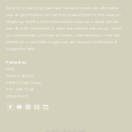
De SHIE is steeds op zoek naar nieuwe bronnen van informatie
over de geschiedenis van het industrieel erfgoed in Den Haag en
omgeving. Mocht u informatie hebben waarvan u denkt dat die
voor de SHIE interessant is, neem dan contact met ons op. U kunt
ons zowel mailen, schrijven als bellen. Uiteraard kunt u hier ook
terecht als u specifieke vragen over een bepaald onderwerp of
suggesties hebt.
Postadres
SHIE
Postbus 85469
2508 CD Den Haag
070 - 389 75 08
info@shie.nl
Vind ons op:
Facebook
YouTube
Instagram
Mail
Website
page
page
page
page
page
opens
opens
opens
opens
opens
© 2026 Copyright SHIE