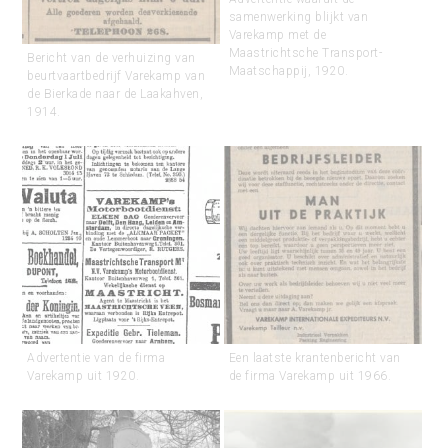
samenwerking blijkt van
Varekamp met de
Maastrichtsche Transport-
Bericht van de verhuizing van
Maatschappij, 1920.
beurtvaartbedrijf Varekamp van
de Bierkade naar de Laakahven,
1914.
Advertentie van de firma
Een laatste krantenbericht van
Varekamp uit 1920.
de firma Varekamp uit 1966.