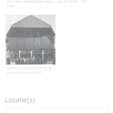
Van Leenen enkele panden bezat,
van het bedrijf, 1961.
1966.
De nieuwe houtloods aan Bij de
Westermolens, jaren 50.
Locatie(s)