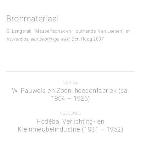
Bronmateriaal
G. Langerak, “Meubelfabriek en Houthandel Van Leenen”, in:
Kortenbos, een bedrijvige wijk!
, Den Haag 2007
Project
VORIGE
navigation
W. Pauwels en Zoon, hoedenfabriek (ca.
Previous
1804 – 1925)
project:
VOLGENDE
Hodéba, Verlichting- en
Next
Kleinmeubelindustrie (1931 – 1952)
project: