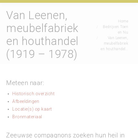
Van Leenen,
Je bent hier:
Home
meubelfabriek
Bedrijven Toen
en Nu
en houthandel
Van Leenen,
meubelfabriek
en houthandel…
(1919 – 1978)
Meteen naar:
Historisch overzicht
Afbeeldingen
Locatie(s) op kaart
Bronmateriaal
Zeeuwse compagnons zoeken hun heil in