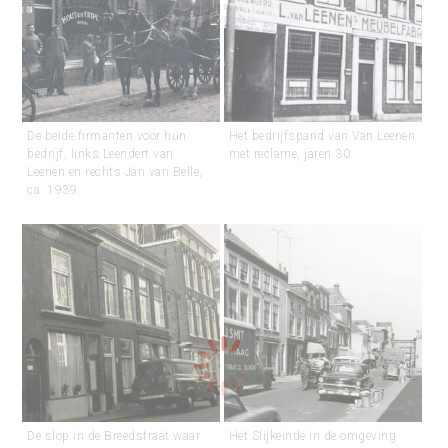
De beide firmanten voor hun
Het bedrijfspand van Van Leenen
bedrijf, links Leendert van
met reclame, jaren 30.
Leenen en rechts Jan van Belle,
ca. 1939.
De slop in de Breedstraat waar
Het Slijkeinde in de omgeving