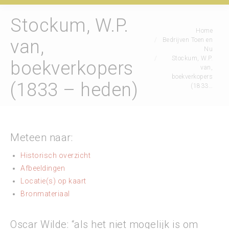
Stockum, W.P.
Je bent hier:
Home
Bedrijven Toen en
van,
Nu
Stockum, W.P.
boekverkopers
van,
boekverkopers
(1833 – heden)
(1833…
Meteen naar:
Historisch overzicht
Afbeeldingen
Locatie(s) op kaart
Bronmateriaal
Oscar Wilde: “als het niet mogelijk is om