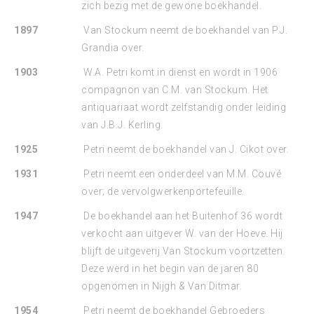
zich bezig met de gewone boekhandel.
1897
Van Stockum neemt de boekhandel van P.J.
Grandia over.
1903
W.A. Petri komt in dienst en wordt in 1906
compagnon van C.M. van Stockum. Het
antiquariaat wordt zelfstandig onder leiding
van J.B.J. Kerling.
1925
Petri neemt de boekhandel van J. Cikot over.
1931
Petri neemt een onderdeel van M.M. Couvé
over; de vervolgwerkenportefeuille.
1947
De boekhandel aan het Buitenhof 36 wordt
verkocht aan uitgever W. van der Hoeve. Hij
blijft de uitgeverij Van Stockum voortzetten.
Deze werd in het begin van de jaren 80
opgenomen in Nijgh & Van Ditmar.
1954
Petri neemt de boekhandel Gebroeders