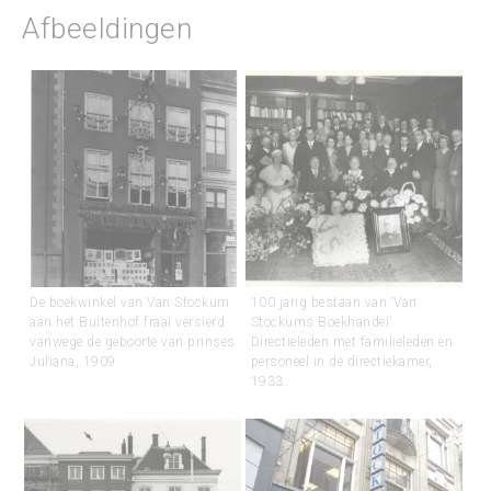
Afbeeldingen
De boekwinkel van Van Stockum
100 jarig bestaan van ‘Van
aan het Buitenhof fraai versierd
Stockums Boekhandel’.
vanwege de geboorte van prinses
Directieleden met familieleden en
Juliana, 1909
personeel in de directiekamer,
1933.