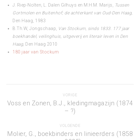
J. Riep-Nolten, L. Dalen Gilhuys en M.H.M. Marijs,
Tussen
Gortmolen en Buitenhof; de achterkant van Oud-Den Haag,
Den Haag, 1983
B.Th.W, Jongschaap,
Van Stockum, sinds 1833. 177 jaar
boekhandel, veilinghuis, uitgeverij en literair leven in Den
Haag,
Den Haag 2010
180 jaar van Stockum
Project
VORIGE
navigation
Voss en Zonen, B.J., kledingmagazijn (1874
Previous
– ?)
project:
VOLGENDE
Molier, G., boekbinders en linieerders (1858
Next