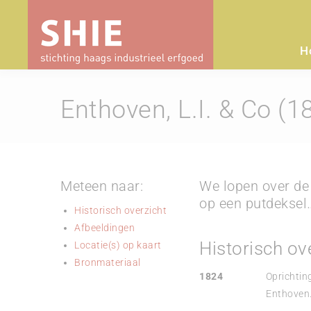
H
Enthoven, L.I. & Co (
Meteen naar:
We lopen over de 
op een putdeksel…
Historisch overzicht
Afbeeldingen
Historisch ov
Locatie(s) op kaart
Bronmateriaal
1824
Oprichting
Enthoven