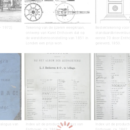
 – 1972)
Tekening van de ijzeren weegkraan,
Bestektekening voor
ontwerp van Karel Enthoven dat op
standaardbrievenbu
de wereldtentoonstelling van 1851 in
eerste 70 door Ent
Londen een prijs won.
geleverd, 1850.
talogus van
Index uit de productcatalogus van
Index uit de produc
Enthoven, ca. 1862.
Enthoven, ca. 1862.