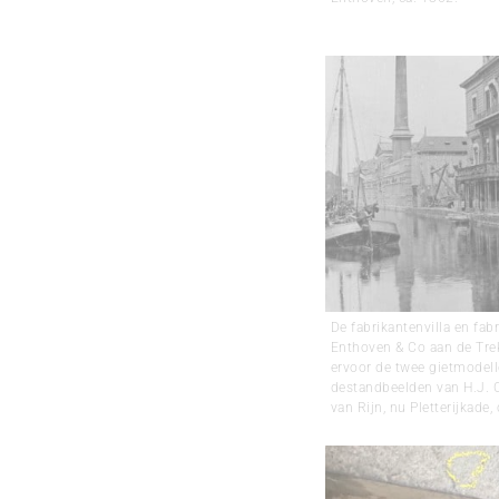
De fabrikantenvilla en fabr
Enthoven & Co aan de Tre
ervoor de twee gietmodel
destandbeelden van H.J. C
van Rijn, nu Pletterijkade,