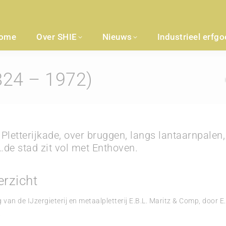
ome
Over SHIE
Nieuws
Industrieel erfg
1824 – 1972)
Je
Pletterijkade, over bruggen, langs lantaarnpalen
de stad zit vol met Enthoven.
erzicht
 van de IJzergieterij en metaalpletterij E.B.L. Maritz & Comp, door E.
.