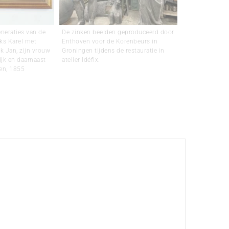
eneraties van de
De zinken beelden geproduceerd door
nks Karel met
Enthoven voor de Korenbeurs in
k Jan, zijn vrouw
Groningen tijdens de restauratie in
ijk en daarnaast
atelier Idéfix.
ven, 1855