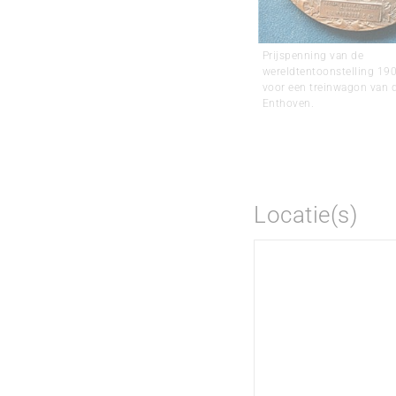
Prijspenning van de
wereldtentoonstelling 190
voor een treinwagon van 
Enthoven.
Locatie(s)