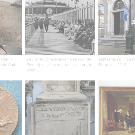
datering
De Pier in Scheveningen waarvoor de
Lantaarnpaal in Eda
an de Oude
Pletterij de ijzerconstructie verzorgde,
Enthoven, 2015.
jaren 30.