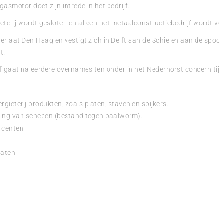
gasmotor doet zijn intrede in het bedrijf.
eterij wordt gesloten en alleen het metaalconstructiebedrijf wordt v
erlaat Den Haag en vestigt zich in Delft aan de Schie en aan de spo
t.
f gaat na eerdere overnames ten onder in het Nederhorst concern tij
rgieterij produkten, zoals platen, staven en spijkers.
ling van schepen (bestand tegen paalworm).
 centen
naten