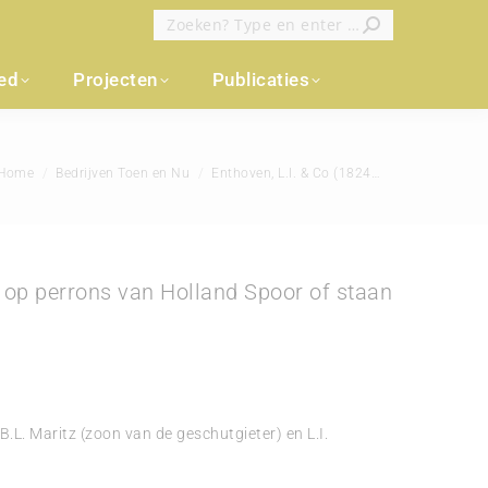
Zoeken:
oed
Projecten
Publicaties
 bent hier:
Home
Bedrijven Toen en Nu
Enthoven, L.I. & Co (1824…
, op perrons van Holland Spoor of staan
B.L. Maritz (zoon van de geschutgieter) en L.I.