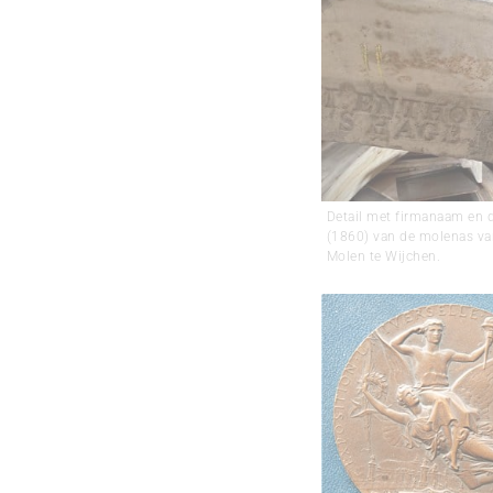
Detail met firmanaam en 
(1860) van de molenas v
Molen te Wijchen.