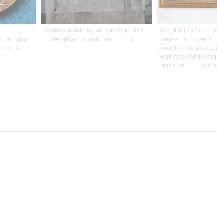
Naamsaanduiding en datering 1881
Schilderij van drie g
0 in Parijs
op de ophaalbrug in Edam, 2015.
familie Enthoven, li
de firma
jongste kind Lodewij
Henriëtte Polak Kerd
oprichter L.I. Entho