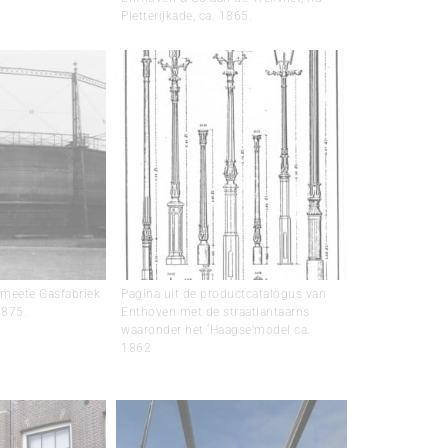
Pletterijkade, ca. 1865.
emeete Gasfabriek
Pagina uit de productcatalogus van
1875.
Enthoven met de straatlantaarns
waaronder het ‘Haagse’model ca.
1862