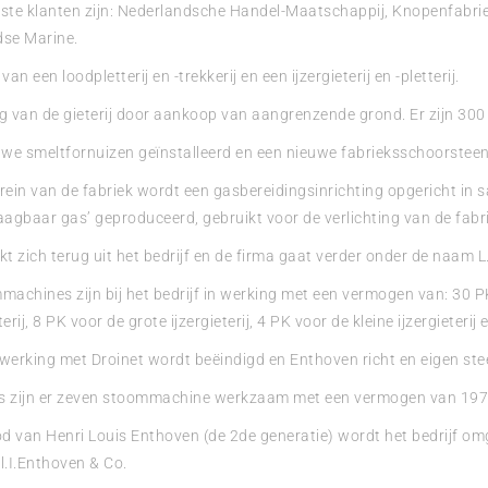
ste klanten zijn: Nederlandsche Handel-Maatschappij, Knopenfabriek
se Marine.
van een loodpletterij en -trekkerij en een ijzergieterij en -pletterij.
g van de gieterij door aankoop van aangrenzende grond. Er zijn 30
we smeltfornuizen geïnstalleerd en een nieuwe fabrieksschoorsteen
rein van de fabriek wordt een gasbereidingsinrichting opgericht in
aagbaar gas’ geproduceerd, gebruikt voor de verlichting van de fabr
kt zich terug uit het bedrijf en de firma gaat verder onder de naam L
machines zijn bij het bedrijf in werking met een vermogen van: 30 PK
erij, 8 PK voor de grote ijzergieterij, 4 PK voor de kleine ijzergieteri
erking met Droinet wordt beëindigd en Enthoven richt en eigen ste
 is zijn er zeven stoommachine werkzaam met een vermogen van 197
 van Henri Louis Enthoven (de 2de generatie) wordt het bedrijf omg
l.I.Enthoven & Co.