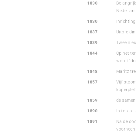
1830
Belangrijk
Nederland
1830
Inrichting 
1837
Uitbreidin
1839
Twee nieu
1844
Op het ter
wordt ‘dr
1848
Maritz tre
1857
Vijf stoom
koperplett
1859
de samenw
1890
In totaal
1891
Na de dood
voorheen 