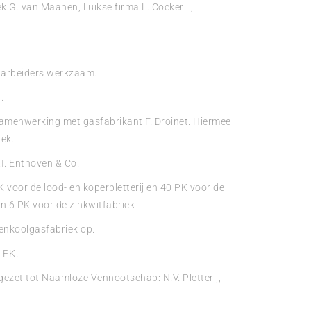
 G. van Maanen, Luikse firma L. Cockerill,
0 arbeiders werkzaam.
.
 samenwerking met gasfabrikant F. Droinet. Hiermee
iek.
.I. Enthoven & Co.
 voor de lood- en koperpletterij en 40 PK voor de
j en 6 PK voor de zinkwitfabriek
enkoolgasfabriek op.
 PK.
ezet tot Naamloze Vennootschap: N.V. Pletterij,