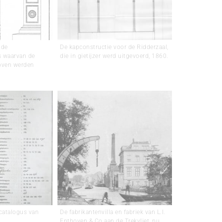
 de
De kapconstructie voor de Ridderzaal,
s waarvan de
die in gietijzer werd uitgevoerd, 1860.
hoven werden
tcatalogus van
De fabrikantenvilla en fabriek van L.I.
Enthoven & Co aan de Trekvliet, nu