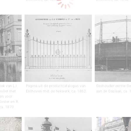
iek van L.I.
Pagina uit de productcatalogus van
Gashouder eerste G
kvliet met
Enthoven met de hekwerk, ca. 1862.
aan de Gaslaan, ca. 
len voor
oster en R.
 ca. 1870.