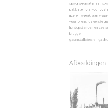
spoorwegmateriaal: spoo
pakkisten o.a voor poste
ijzeren weegkraan waar
vuurtorens, de eerste g
lichtopstanden en zeek
bruggen
gasinstallaties en gasho
Afbeeldingen