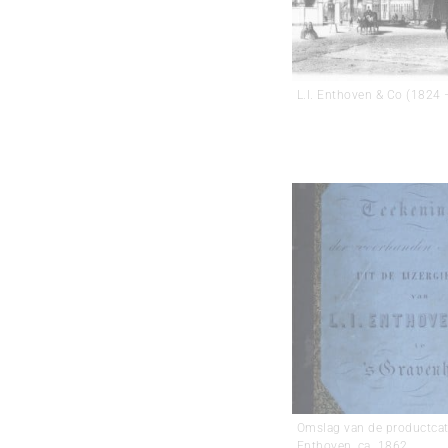
L.I. Enthoven & Co (1824
Omslag van de productca
Enthoven, ca. 1862.