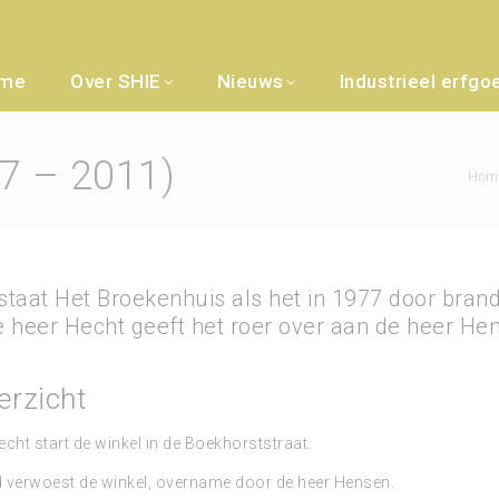
me
Over SHIE
Nieuws
Industrieel erfgo
37 – 2011)
Je ben
Hom
estaat Het Broekenhuis als het in 1977 door bra
heer Hecht geeft het roer over aan de heer He
erzicht
cht start de winkel in de Boekhorststraat.
 verwoest de winkel, overname door de heer Hensen.