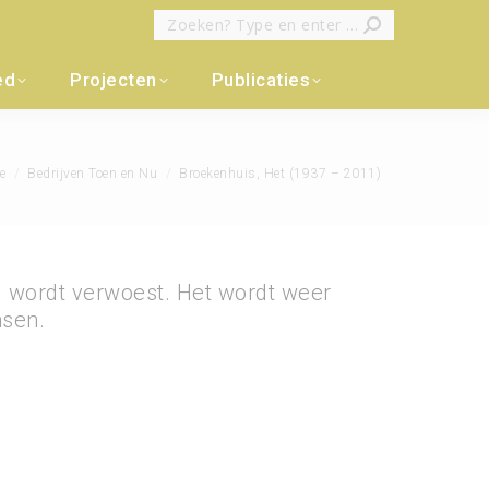
Zoeken:
ed
Projecten
Publicaties
t hier:
e
Bedrijven Toen en Nu
Broekenhuis, Het (1937 – 2011)
nd wordt verwoest. Het wordt weer
nsen.