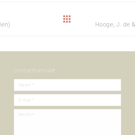
Next
den)
Hooge, J. de 
project:
Contactformulier
Naam *
E-mail *
Bericht *