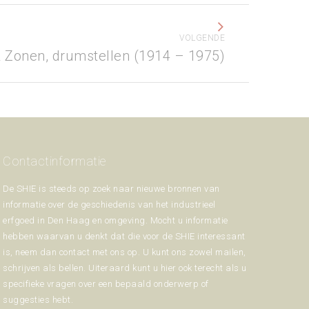
VOLGENDE
& Zonen, drumstellen (1914 – 1975)
Contactinformatie
De SHIE is steeds op zoek naar nieuwe bronnen van
informatie over de geschiedenis van het industrieel
erfgoed in Den Haag en omgeving. Mocht u informatie
hebben waarvan u denkt dat die voor de SHIE interessant
is, neem dan contact met ons op. U kunt ons zowel mailen,
schrijven als bellen. Uiteraard kunt u hier ook terecht als u
specifieke vragen over een bepaald onderwerp of
suggesties hebt.