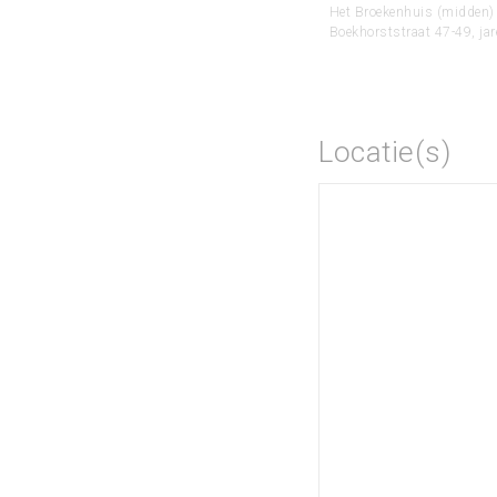
Het Broekenhuis (midden)
Boekhorststraat 47-49, ja
Locatie(s)