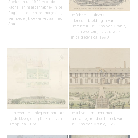
Sterkman uit 1821 voor de
kachel- en haardenfabriek in de
Bagijnestraat en het magazijn,
De fabriek en diverse
vermoedelijk de winkel, aan het
interieurafbeeldingen van de
Spui.
ijzergieterij De Prins van Oranje,
de bankwerkerij, de vuurwerkerij
en de gieterij ca. 1890.
Plan voor de aanleg van een tuin
Detail van een prent met
bij de IJzergieterij De Prins van
tuinaanleg rond de fabriek van
Oranje, ca. 1865
De Prins van Oranje, 1865.