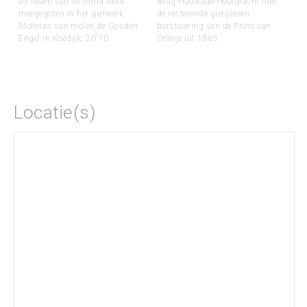
De naam van de firma werd
Brug Hooikade-Hooigracht met
meegegoten in het gietwerk.
de resterende gietijzeren
Molenas van molen de Gouden
borstwering van de Prins van
Engel in Koedijk, 20`10.
Oranje uit 1865.
Locatie(s)