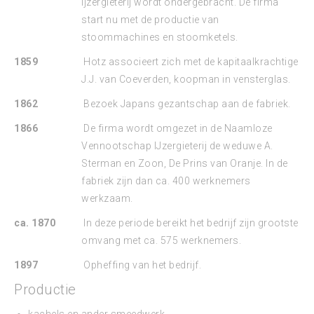
ijzergieterij wordt ondergebracht. De firma
start nu met de productie van
stoommachines en stoomketels.
1859
Hotz associeert zich met de kapitaalkrachtige
J.J. van Coeverden, koopman in vensterglas.
1862
Bezoek Japans gezantschap aan de fabriek.
1866
De firma wordt omgezet in de Naamloze
Vennootschap IJzergieterij de weduwe A.
Sterman en Zoon, De Prins van Oranje. In de
fabriek zijn dan ca. 400 werknemers
werkzaam.
ca. 1870
In deze periode bereikt het bedrijf zijn grootste
omvang met ca. 575 werknemers.
1897
Opheffing van het bedrijf.
Productie