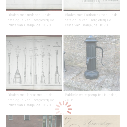
Bladen met molenas uit de
Bladen met Fairbairnkraan uit de
catalogus van ijzergieterij De
catalogus van ijzergieterij De
Prins van Oranje, ca. 1870.
Prins van Oranje, ca. 1870.
Bladen met lantaarns uit de
Publieke waterpomp in Heusden,
catalogus van ijzergieterij De
2016.
Prins van Oranje, ca. 1870.