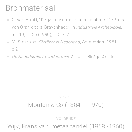
Bronmateriaal
G. van Hooff, “De ijzergieterij en machinefabriek ‘De Prins
van Oranje’ te ‘s-Gravenhage”, in
Industriële Archeologie
,
jrg. 10, nr. 35 (1990), p. 50-57.
M. Stokroos,
Gietijzer in Nederland
, Amsterdam 1984,
p.21.
De Nederlandsche Industrieël
, 29 juni 1862, p. 3 en 5.
Project
VORIGE
navigation
Mouton & Co (1884 – 1970)
Previous
project:
VOLGENDE
Wijk, Frans van, metaahandel (1858 -1960)
Next