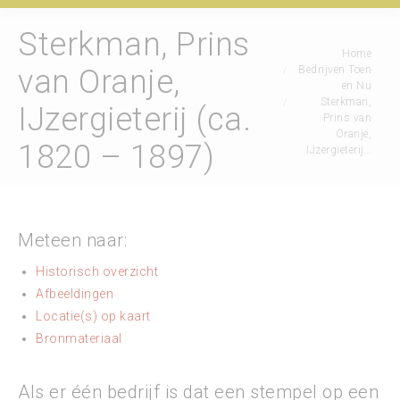
Sterkman, Prins
Je bent hier:
Home
Bedrijven Toen
van Oranje,
en Nu
Sterkman,
IJzergieterij (ca.
Prins van
Oranje,
1820 – 1897)
IJzergieterij…
Meteen naar:
Historisch overzicht
Afbeeldingen
Locatie(s) op kaart
Bronmateriaal
Als er één bedrijf is dat een stempel op een