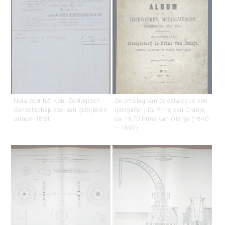
Nota voor het Kon. Zoölogisch
De omslag van de catalogus van
Genootschap voor een gietijzeren
ijzergieterij De Prins van Oranje,
urinoir, 1861.
ca. 1870.Prins van Oranje (1840
– 1897)