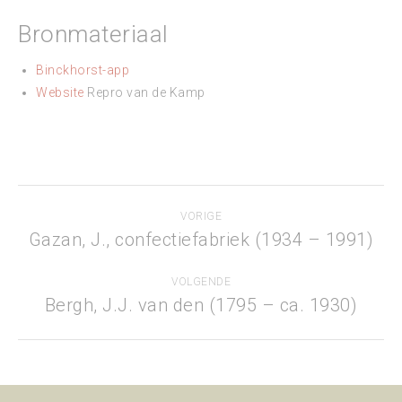
Bronmateriaal
Binckhorst-app
Website
Repro van de Kamp
Project
VORIGE
navigation
Gazan, J., confectiefabriek (1934 – 1991)
Previous
project:
VOLGENDE
Bergh, J.J. van den (1795 – ca. 1930)
Next
project: