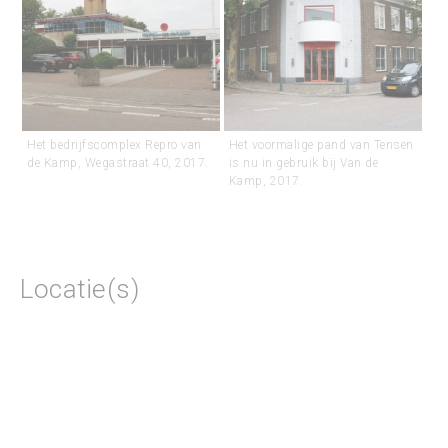
Het bedrijfscomplex Repro van
Het voormalige pand van Tensen
de Kamp, Wegastraat 40, 2017.
is nu in gebruik bij Van de
Kamp, 2017.
Locatie(s)