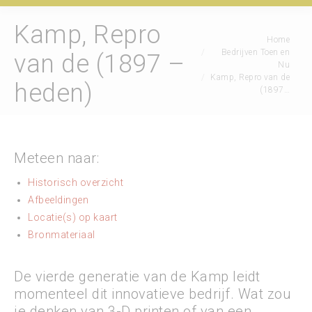
Kamp, Repro
Je bent hier:
Home
Bedrijven Toen en
van de (1897 –
Nu
Kamp, Repro van de
heden)
(1897…
Meteen naar:
Historisch overzicht
Afbeeldingen
Locatie(s) op kaart
Bronmateriaal
De vierde generatie van de Kamp leidt
momenteel dit innovatieve bedrijf. Wat zou
je denken van 3-D printen of van een