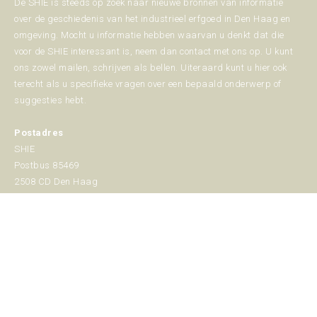
De SHIE is steeds op zoek naar nieuwe bronnen van informatie
over de geschiedenis van het industrieel erfgoed in Den Haag en
omgeving. Mocht u informatie hebben waarvan u denkt dat die
voor de SHIE interessant is, neem dan contact met ons op. U kunt
ons zowel mailen, schrijven als bellen. Uiteraard kunt u hier ook
terecht als u specifieke vragen over een bepaald onderwerp of
suggesties hebt.
Postadres
SHIE
Postbus 85469
2508 CD Den Haag
070 - 389 75 08
info@shie.nl
Vind ons op:
Facebook
YouTube
Instagram
Mail
Website
page
page
page
page
page
opens
opens
opens
opens
opens
© 2026 Copyright SHIE
in
in
in
in
in
Realisatie:
ed van den heuvel / webdesign