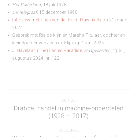
Het Vaderland
, 18 juli 1978
De Telegraaf
, 15 december 1990.
Interview met Thea van der Helm-Hawinkels
op 21 maart
2024.
Gesprek met Ria de Klijn en Marsha Titulaer, dochter en
kleindochter van Jean de Klijn, op 1 juni 2024.
J. Havelaar, (The) Ladies Paradise
, Haagvaarder,
jrg. 31,
augustus 2024, nr. 122
Project
VORIGE
navigation
Drabbe, handel in machine-onderdelen
Previous
(1928 – 2017)
project:
VOLGENDE