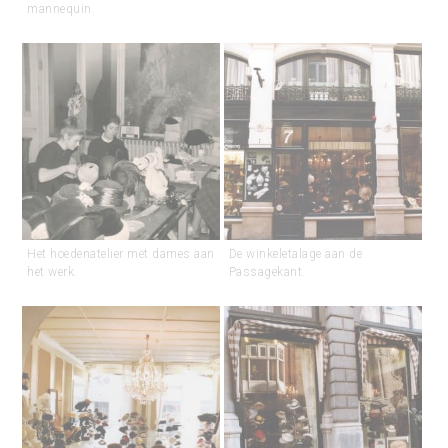
mannequin.
Het hoedenatelier met dames aan
De winkeletalage aan de
het werk.
Passagekant.