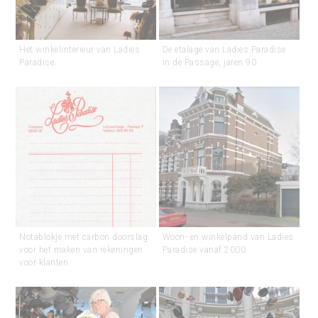
Het winkelinterieur van Ladies
De etalage van Ladies Paradise
Paradise.
in de Passage, jaren 90.
Notablokje met carbon doorslag
Woon- en winkelpand van Ladies
voor het maken van rekeningen
Paradise vanaf 2000.
voor klanten.