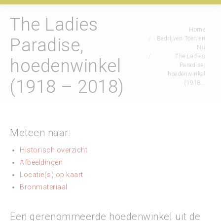
The Ladies
Je bent hier:
Home
Bedrijven Toen en
Paradise,
Nu
The Ladies
hoedenwinkel
Paradise,
hoedenwinkel
(1918 – 2018)
(1918…
Meteen naar:
Historisch overzicht
Afbeeldingen
Locatie(s) op kaart
Bronmateriaal
Een gerenommeerde hoedenwinkel uit de