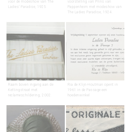
voor de modeshow van The
voorstelling van Prins van
Ladies’ Paradise, 1925.
Pappenheim met modeshow van
The Ladies Paradise, 1924.
Raam boven ingang aan de
Ria de Klijn-Houtman opent in
Kettingstraat met
1961 in de Passage een
reclameschildering, 2002.
hoedenwinkel