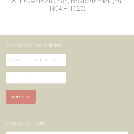
W. Pauwels en Zoon, hoedenfabriek (ca.
Next
1804 – 1925)
project:
Aanmelden nieuwsbrief
Contactformulier