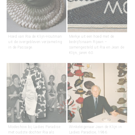
Hoed van Ria de Klijn-Houtman
Merkje uit een hoed met de
uit de overgebleven verzameling
bedrijfsnaam Rijean –
in de Passage.
samengesteld uit Ria en Jean de
Klijn, jaren 60.
Modeshow bij Ladies Paradise
Winkeleigenaar Jean de Klijn in
met oudste dochter Ria als
Ladies Paradise, 1986.