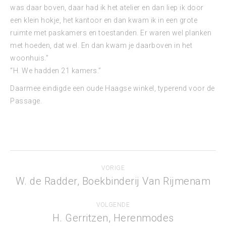
was daar boven, daar had ik het atelier en dan liep ik door
een klein hokje, het kantoor en dan kwam ik in een grote
ruimte met paskamers en toestanden. Er waren wel planken
met hoeden, dat wel. En dan kwam je daarboven in het
woonhuis.”
“H. We hadden 21 kamers.”
Daarmee eindigde een oude Haagse winkel, typerend voor de
Passage.
Bericht
VORIGE
navigatie
W. de Radder, Boekbinderij Van Rijmenam
Vorig
bericht
VOLGENDE
H. Gerritzen, Herenmodes
Volgend