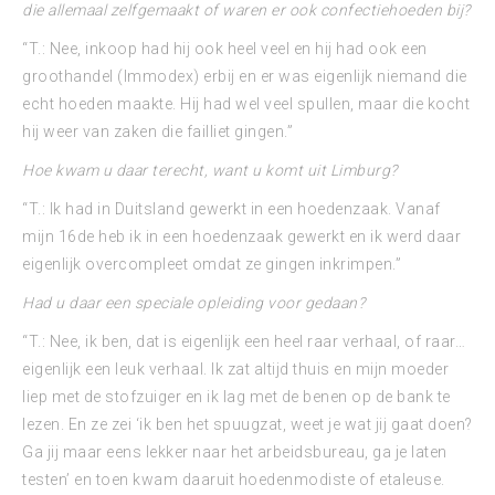
die allemaal zelfgemaakt of waren er ook confectiehoeden bij?
“T.: Nee, inkoop had hij ook heel veel en hij had ook een
groothandel (Immodex) erbij en er was eigenlijk niemand die
echt hoeden maakte. Hij had wel veel spullen, maar die kocht
hij weer van zaken die failliet gingen.”
Hoe kwam u daar terecht, want u komt uit Limburg?
“T.: Ik had in Duitsland gewerkt in een hoedenzaak. Vanaf
mijn 16de heb ik in een hoedenzaak gewerkt en ik werd daar
eigenlijk overcompleet omdat ze gingen inkrimpen.”
Had u daar een speciale opleiding voor gedaan?
“T.: Nee, ik ben, dat is eigenlijk een heel raar verhaal, of raar…
eigenlijk een leuk verhaal. Ik zat altijd thuis en mijn moeder
liep met de stofzuiger en ik lag met de benen op de bank te
lezen. En ze zei ‘ik ben het spuugzat, weet je wat jij gaat doen?
Ga jij maar eens lekker naar het arbeidsbureau, ga je laten
testen’ en toen kwam daaruit hoedenmodiste of etaleuse.