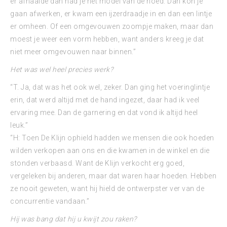
er afhaalde dan had je het model van de hoed. Dan kon je
gaan afwerken, er kwam een ijzerdraadje in en dan een lintje
er omheen. Of een omgevouwen zoompje maken, maar dan
moest je weer een vorm hebben, want anders kreeg je dat
niet meer omgevouwen naar binnen.”
Het was wel heel precies werk?
“T. Ja, dat was het ook wel, zeker. Dan ging het voeringlintje
erin, dat werd altijd met de hand ingezet, daar had ik veel
ervaring mee. Dan de garnering en dat vond ik altijd heel
leuk.”
“H: Toen De Klijn ophield hadden we mensen die ook hoeden
wilden verkopen aan ons en die kwamen in de winkel en die
stonden verbaasd. Want de Klijn verkocht erg goed,
vergeleken bij anderen, maar dat waren haar hoeden. Hebben
ze nooit geweten, want hij hield de ontwerpster ver van de
concurrentie vandaan.”
Hij was bang dat hij u kwijt zou raken?