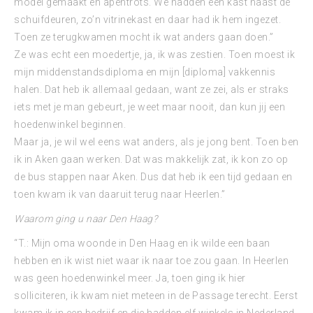
model gemaakt en apentrots. We hadden een kast naast de
schuifdeuren, zo’n vitrinekast en daar had ik hem ingezet.
Toen ze terugkwamen mocht ik wat anders gaan doen.”
Ze was echt een moedertje, ja, ik was zestien. Toen moest ik
mijn middenstandsdiploma en mijn [diploma] vakkennis
halen. Dat heb ik allemaal gedaan, want ze zei, als er straks
iets met je man gebeurt, je weet maar nooit, dan kun jij een
hoedenwinkel beginnen.
Maar ja, je wil wel eens wat anders, als je jong bent. Toen ben
ik in Aken gaan werken. Dat was makkelijk zat, ik kon zo op
de bus stappen naar Aken. Dus dat heb ik een tijd gedaan en
toen kwam ik van daaruit terug naar Heerlen.”
Waarom ging u naar Den Haag?
“T.: Mijn oma woonde in Den Haag en ik wilde een baan
hebben en ik wist niet waar ik naar toe zou gaan. In Heerlen
was geen hoedenwinkel meer. Ja, toen ging ik hier
solliciteren, ik kwam niet meteen in de Passage terecht. Eerst