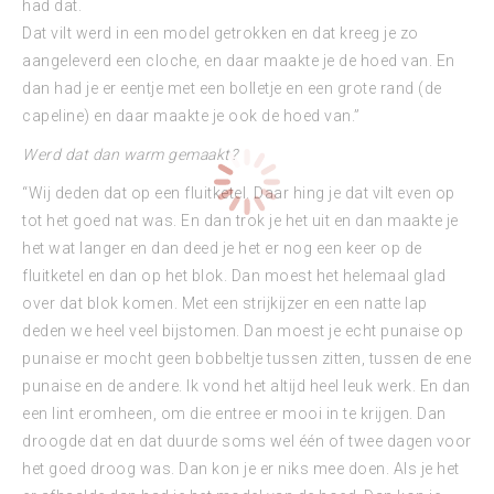
had dat.
Dat vilt werd in een model getrokken en dat kreeg je zo
aangeleverd een cloche, en daar maakte je de hoed van. En
dan had je er eentje met een bolletje en een grote rand (de
capeline) en daar maakte je ook de hoed van.”
Werd dat dan warm gemaakt?
“Wij deden dat op een fluitketel. Daar hing je dat vilt even op
tot het goed nat was. En dan trok je het uit en dan maakte je
het wat langer en dan deed je het er nog een keer op de
fluitketel en dan op het blok. Dan moest het helemaal glad
over dat blok komen. Met een strijkijzer en een natte lap
deden we heel veel bijstomen. Dan moest je echt punaise op
punaise er mocht geen bobbeltje tussen zitten, tussen de ene
punaise en de andere. Ik vond het altijd heel leuk werk. En dan
een lint eromheen, om die entree er mooi in te krijgen. Dan
droogde dat en dat duurde soms wel één of twee dagen voor
het goed droog was. Dan kon je er niks mee doen. Als je het