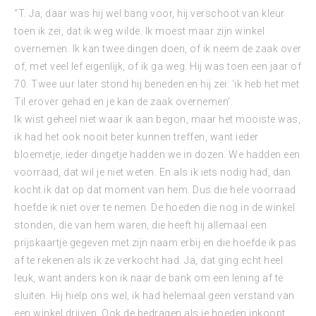
“T. Ja, daar was hij wel bang voor, hij verschoot van kleur
toen ik zei, dat ik weg wilde. Ik moest maar zijn winkel
overnemen. Ik kan twee dingen doen, of ik neem de zaak over
of, met veel lef eigenlijk, of ik ga weg. Hij was toen een jaar of
70. Twee uur later stond hij beneden en hij zei: ‘ik heb het met
Til erover gehad en je kan de zaak overnemen’.
Ik wist geheel niet waar ik aan begon, maar het mooiste was,
ik had het ook nooit beter kunnen treffen, want ieder
bloemetje, ieder dingetje hadden we in dozen. We hadden een
voorraad, dat wil je niet weten. En als ik iets nodig had, dan
kocht ik dat op dat moment van hem. Dus die hele voorraad
hoefde ik niet over te nemen. De hoeden die nog in de winkel
stonden, die van hem waren, die heeft hij allemaal een
prijskaartje gegeven met zijn naam erbij en die hoefde ik pas
af te rekenen als ik ze verkocht had. Ja, dat ging echt heel
leuk, want anders kon ik naar de bank om een lening af te
sluiten. Hij hielp ons wel, ik had helemaal geen verstand van
een winkel drijven. Ook de bedragen als je hoeden inkoopt,