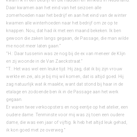
kwam ik in een bedrijf en die hadden elf winkels in Nederland.
Daar kwamen aan het eind van het seizoen alle
zomerhoeden naar het bedrijf en aan het eind van de winter
kwamen alle winterhoeden naar het bedrijf om ze op te
knappen. Nou, dat had ik met een maand bekeken. Ik ben
gewoon die zaken langs gegaan, de Passage, die man wilde
me nooit meer laten gaan.”
“H.: Daar tussenin was ze nog bij de ex van meneer de Klijn
en zij woonde in de Van Zaeckstraat.”
“T.: Het was wel een leuke tijd. Hij zag, dat ik bij zijn vrouw
werkte en zei, als je bij mij wil komen, dat is altijd goed. Hij
zag natuurlijk wat ik maakte, want dat stond bij haar in de
etalage en zodoende ben ik in de Passage aan het werk
gegaan.
Er waren twee verkoopsters en nog eentje op het atelier, een
oudere dame. Tenminste voor mij was zij toen een oudere
dame, die was een jaar of vijftig. Ik heb het altijd leuk gehad,
ik kon goed met ze overweg.”