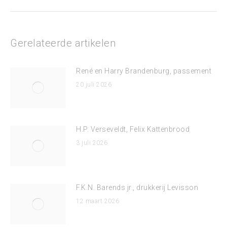
bericht
Gerelateerde artikelen
René en Harry Brandenburg, passement
20 juli 2026
H.P. Verseveldt, Felix Kattenbrood
3 juli 2026
F.K.N. Barends jr., drukkerij Levisson
12 maart 2026