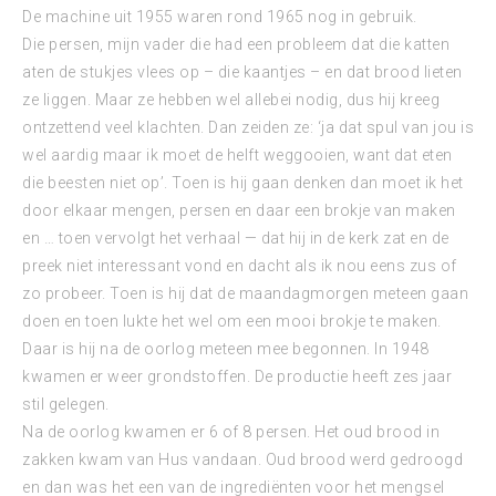
De machine uit 1955 waren rond 1965 nog in gebruik.
Die persen, mijn vader die had een probleem dat die katten
aten de stukjes vlees op – die kaantjes – en dat brood lieten
ze liggen. Maar ze hebben wel allebei nodig, dus hij kreeg
ontzettend veel klachten. Dan zeiden ze: ‘ja dat spul van jou is
wel aardig maar ik moet de helft weggooien, want dat eten
die beesten niet op’. Toen is hij gaan denken dan moet ik het
door elkaar mengen, persen en daar een brokje van maken
en … toen vervolgt het verhaal — dat hij in de kerk zat en de
preek niet interessant vond en dacht als ik nou eens zus of
zo probeer. Toen is hij dat de maandagmorgen meteen gaan
doen en toen lukte het wel om een mooi brokje te maken.
Daar is hij na de oorlog meteen mee begonnen. In 1948
kwamen er weer grondstoffen. De productie heeft zes jaar
stil gelegen.
Na de oorlog kwamen er 6 of 8 persen. Het oud brood in
zakken kwam van Hus vandaan. Oud brood werd gedroogd
en dan was het een van de ingrediënten voor het mengsel