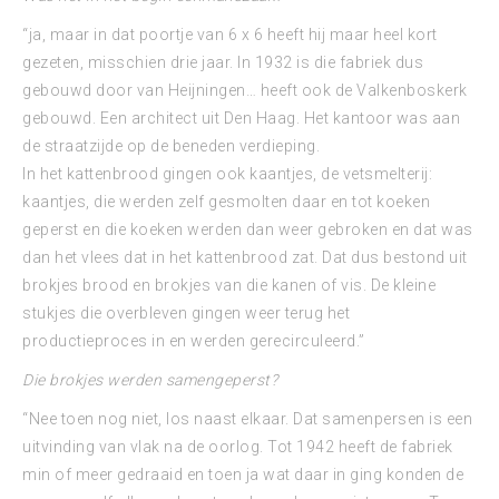
“ja, maar in dat poortje van 6 x 6 heeft hij maar heel kort
gezeten, misschien drie jaar. In 1932 is die fabriek dus
gebouwd door van Heijningen… heeft ook de Valkenboskerk
gebouwd. Een architect uit Den Haag. Het kantoor was aan
de straatzijde op de beneden verdieping.
In het kattenbrood gingen ook kaantjes, de vetsmelterij:
kaantjes, die werden zelf gesmolten daar en tot koeken
geperst en die koeken werden dan weer gebroken en dat was
dan het vlees dat in het kattenbrood zat. Dat dus bestond uit
brokjes brood en brokjes van die kanen of vis. De kleine
stukjes die overbleven gingen weer terug het
productieproces in en werden gerecirculeerd.”
Die brokjes werden samengeperst?
“Nee toen nog niet, Ios naast elkaar. Dat samenpersen is een
uitvinding van vlak na de oorlog. Tot 1942 heeft de fabriek
min of meer gedraaid en toen ja wat daar in ging konden de