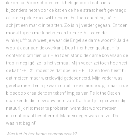
ik kom uit Voorschoten en ik heb gehoord dat u iets
bijzonders hebt voor de kat en de hele straat heeft gevraagd
of ik een pakje mee wil brengen. En toen dacht hij, hé er
schijnt een markt in te zitten. Zo is hij verder gegaan. En toen
moest hij een merk hebben en toen zei hij tegen de
winkeljuffrouw weet je waar die Engel se dame woont? Ja die
woont daar aan de overkant. Dus hij er heen gestapt – ‘s
ochtends om tien uur – en toen stond de dame bovenaan de
trap in negligé, zo is het verhaal. Mijn vader zei toen hoe heet
de kat: ‘FELIX’, moest ze dat spellen F E L I X en toen heeft hii
dat meteen maar wereldwijd gedeponeerd. Mijn vader was
gereformeerd en hij kwam nooit in een bioscoop, maar in de
bioscoop draaide toen tekenfilmpjes van Felix the Cat en
daar kende die mevrouw hem van. Dat hoef je tegenwoordig
natuurlijk niet meer te proberen. want dat wordt meteen
internationaal beschermd. Maar vroeger was dat zo. Dat
was het begin!”
Was het in het begin eenmanszaak?