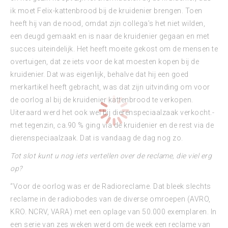
ik moet Felix-kattenbrood bij de kruidenier brengen. Toen
heeft hij van de nood, omdat zijn collega’s het niet wilden,
een deugd gemaakt en is naar de kruidenier gegaan en met
succes uiteindelijk. Het heeft moeite gekost om de mensen te
overtuigen, dat ze iets voor de kat moesten kopen bij de
kruidenier. Dat was eigenlijk, behalve dat hij een goed
merkartikel heeft gebracht, was dat zijn uitvinding om voor
de oorlog al bij de kruidenier kattenbrood te verkopen.
Uiteraard werd het ook wel bij dierenspeciaalzaak verkocht.-
met tegenzin, ca.90 % ging via de kruidenier en de rest via de
dierenspeciaalzaak. Dat is vandaag de dag nog zo.
Tot slot kunt u nog iets vertellen over de reclame, die viel erg
op?
“Voor de oorlog was er de Radioreclame. Dat bleek slechts
reclame in de radiobodes van de diverse omroepen (AVRO,
KRO. NCRV, VARA) met een oplage van 50.000 exemplaren. In
een serie van zes weken werd om de week een reclame van