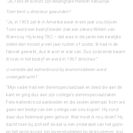
“Ja, Felix en Bonzo zijn belangrijke merken natuurlijk.”
Toen bent u directeur geworden?
“Ja, in 1955 zat ik in Amerika waar ik een jaar zou blijven.
Toen werd een bedrijfsleider ziek een zekere Willem van
Wanrooy. Hij kreeg TBC – dat was in die jaren een kwalijke
ziekte dan moest je een jaar rusten of zoiets. Ik had in de
fabriek gewerkt, dus ik wist er wat van. Dus zodoende kwam
ik toen in het bedrijf en werd in 1967 directeur.”
U vertelde dat kattenbrood bij levensmiddelen werd
ondergebracht?
“Mijn vader had een dierenspeciaalzaak en deed die aan de
kant en ging dus aan zijn collega’s dierenspeciaalzaken
Felix-kattenbrood aanbieden en die zeiden allemaal ‘kom we
gaan een beetje van een collega van ons kopen’. Hij vond
daar dus helemaal geen gehoor. Wat moet ik nou doen? Hij
dacht toen bij zichzelf de kat is een onderdeel van het gezin
en het gezin koopt zijn levensmiddelen bij de kruidenier, dus