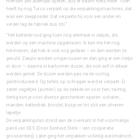
mensen zelf allemaal opeten, dus er kwam niets meer. Toen
heeft hij nog Turco verpakt op die verpakkingsmachines, dat
was een zeeppoeder. Dat verpakte hij voor een ander en
verder lag de fabriek dus stil.”
“Het kattenbrood ging toen nog allemaal in zakjes, die
werden op een machine opgeblazen. Ik kan me het nog
herinneren, dat heb ik ook nog gedaan – en dan werden ze
gevuld. Zakjes werden omgevouwen en dan ging er een nietje
er door — daarna in kartonnen dozen, die ook zelf in elkaar
werden geniet. De dozen werden pas na de oorlog
geïntroduceerd. Op tafels op schragen werd er verpakt. Er
zaten zegeltjes (punten) op de zakken en voor tien, twintig,
dertig kon je voor diverse geschenken sparen: schalen,
manden, kattenbak, borstel, busje en tot slot een zilveren
lepeltje.
De verpakkingslijn stond aan de overkant in het voormalige
pand van DES {Door Eenheid Sterk – een coöperatie
grossierderij]. Later ging het verpakken volledig automatisch.