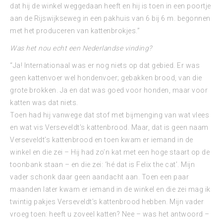
dat hij de winkel weggedaan heeft en hij is toen in een poortje
aan de Rijswijkseweg in een pakhuis van 6 bij 6 m. begonnen
met het produceren van kattenbrokjes.”
Was het nou echt een Nederlandse vinding?
“Ja! Internationaal was er nog niets op dat gebied. Er was
geen kattenvoer wel hondenvoer; gebakken brood, van die
grote brokken. Ja en dat was goed voor honden, maar voor
katten was dat niets.
Toen had hij vanwege dat stof met bijmenging van wat vlees
en wat vis Verseveldt’s kattenbrood. Maar, dat is geen naam
Verseveldt’s kattenbrood en toen kwam er iemand in de
winkel en die zei – Hij had zo’n kat met een hoge staart op de
toonbank staan – en die zei: ‘hé dat is Felix the cat’. Mijn
vader schonk daar geen aandacht aan. Toen een paar
maanden later kwam er iemand in de winkel en die zei mag ik
twintig pakjes Verseveldt’s kattenbrood hebben. Mijn vader
vroeg toen: heeft u zoveel katten? Nee – was het antwoord –