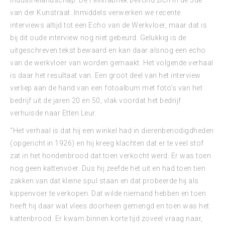
industrielandschap. De Felixfabriek bevond zich in de 3de
van der Kunstraat. Inmiddels verwerken we recente
interviews altijd tot een Echo van de Werkvloer, maar dat is
bij dit oude interview nog niet gebeurd. Gelukkig is de
uitgeschreven tekst bewaard en kan daar alsnog een echo
van de werkvloer van worden gemaakt. Het volgende verhaal
is daar het resultaat van. Een groot deel van het interview
verliep aan de hand van een fotoalbum met foto’s van het
bedrijf uit de jaren 20 en 50, vlak voordat het bedrijf
verhuisde naar Etten Leur.
“Het verhaal is dat hij een winkel had in dierenbenodigdheden
(opgericht in 1926) en hij kreeg klachten dat er te veel stof
zat in het hondenbrood dat toen verkocht werd. Er was toen
nog geen kattenvoer. Dus hij zeefde het uit en had toen tien
zakken van dat kleine spul staan en dat probeerde hij als
kippenvoer te verkopen. Dat wilde niemand hebben en toen
heeft hij daar wat vlees doorheen gemengd en toen was het
kattenbrood. Er kwam binnen korte tijd zoveel vraag naar,