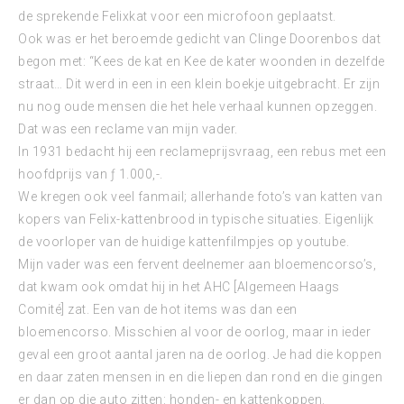
de sprekende Felixkat voor een microfoon geplaatst.
Ook was er het beroemde gedicht van Clinge Doorenbos dat
begon met: “Kees de kat en Kee de kater woonden in dezelfde
straat… Dit werd in een in een klein boekje uitgebracht. Er zijn
nu nog oude mensen die het hele verhaal kunnen opzeggen.
Dat was een reclame van mijn vader.
In 1931 bedacht hij een reclameprijsvraag, een rebus met een
hoofdprijs van ƒ 1.000,-.
We kregen ook veel fanmail; allerhande foto’s van katten van
kopers van Felix-kattenbrood in typische situaties. Eigenlijk
de voorloper van de huidige kattenfilmpjes op youtube.
Mijn vader was een fervent deelnemer aan bloemencorso’s,
dat kwam ook omdat hij in het AHC [Algemeen Haags
Comité] zat. Een van de hot items was dan een
bloemencorso. Misschien al voor de oorlog, maar in ieder
geval een groot aantal jaren na de oorlog. Je had die koppen
en daar zaten mensen in en die liepen dan rond en die gingen
er dan op die auto zitten: honden- en kattenkoppen.