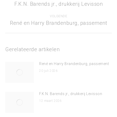
navigatie
F.K.N. Barends jr., drukkerij Levisson
Vorig
bericht
VOLGENDE
René en Harry Brandenburg, passement
Volgend
bericht
Gerelateerde artikelen
René en Harry Brandenburg, passement
20 juli 2026
F.K.N. Barends jr., drukkerij Levisson
12 maart 2026