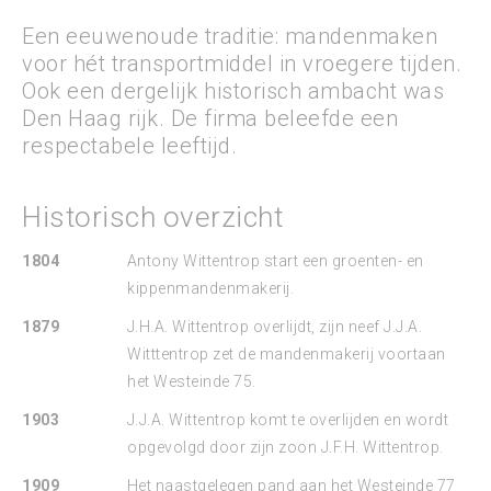
Een eeuwenoude traditie: mandenmaken
voor hét transportmiddel in vroegere tijden.
Ook een dergelijk historisch ambacht was
Den Haag rijk. De firma beleefde een
respectabele leeftijd.
Historisch overzicht
1804
Antony Wittentrop start een groenten- en
kippenmandenmakerij.
1879
J.H.A. Wittentrop overlijdt, zijn neef J.J.A.
Witttentrop zet de mandenmakerij voortaan
het Westeinde 75.
1903
J.J.A. Wittentrop komt te overlijden en wordt
opgevolgd door zijn zoon J.F.H. Wittentrop.
1909
Het naastgelegen pand aan het Westeinde 77