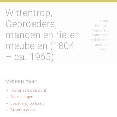
Wittentrop,
Gebroeders,
Je bent hier:
Home
Bedrijven
Toen en Nu
manden en rieten
Wittentrop,
Gebroeders,
meubelen (1804
manden en
rieten…
– ca. 1965)
Meteen naar:
Historisch overzicht
Afbeeldingen
Locatie(s) op kaart
Bronmateriaal