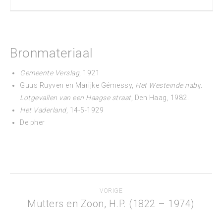
Bronmateriaal
Gemeente Verslag
, 1921
Guus Ruyven en Marijke Gémessy,
Het Westeinde nabij.
Lotgevallen van een Haagse straat
, Den Haag, 1982.
Het Vaderland
, 14-5-1929
Delpher
Project
VORIGE
navigation
Mutters en Zoon, H.P. (1822 – 1974)
Previous
project: