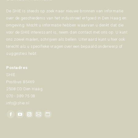
De SHIE is steeds op zoek naar nieuwe bronnen van informatie
over de geschiedenis van het industrieel erfgoed in Den Haag en
omgeving. Mocht u informatie hebben waarvan u denkt dat die
voor de SHIE interessant is, neem dan contact met ons op. U kunt
ons zowel mailen, schrijven als bellen. Uiteraard kunt u hier ook
terecht als u specifieke vragen over een bepaald onderwerp of
suggesties hebt.
Postadres
SHIE
Postbus 85469
2508 CD Den Haag
070 - 389 75 08
info@shie.nl
Vind ons op:
Facebook
YouTube
Instagram
Mail
Website
page
page
page
page
page
opens
opens
opens
opens
opens