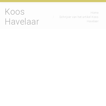
Koos
Je bent hier:
Home
Schrijver van het artikel Koos
Havelaar
Havelaar