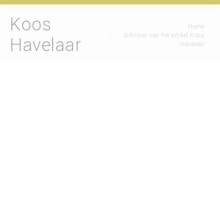
Koos
Je bent hier:
Home
Schrijver van het artikel Koos
Havelaar
Havelaar