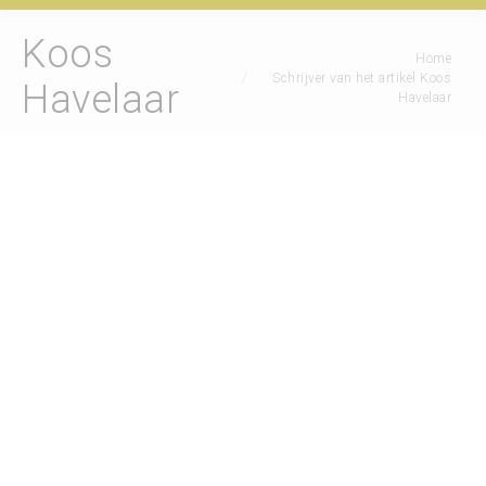
Koos
Je bent hier:
Home
Schrijver van het artikel Koos
Havelaar
Havelaar