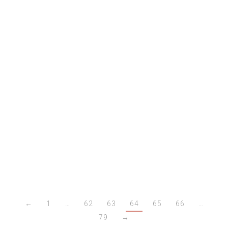
Haagse reclameaffiches in de Affiche
Galerij
In het kader van Made in The Hague werd samen met
het Haags Gemeentearchief een tentoonstelling
samengesteld van ruim 60 Haagse reclameaffiches
uit de periode 1860-1970 in de Affiche Galerij onder
de Grote Marktstraat.
←
1
…
62
63
64
65
66
…
79
→