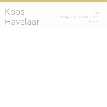
Koos
Je bent hier:
Home
Schrijver van het artikel Koos
Havelaar
Havelaar