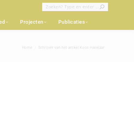
Zoeken:
oed
Projecten
Publicaties
Je bent hier:
Home
Schrijver van het artikel Koos Havelaar