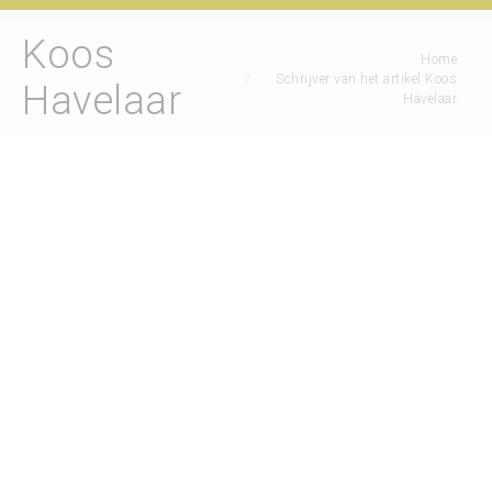
Koos
Je bent hier:
Home
Schrijver van het artikel Koos
Havelaar
Havelaar