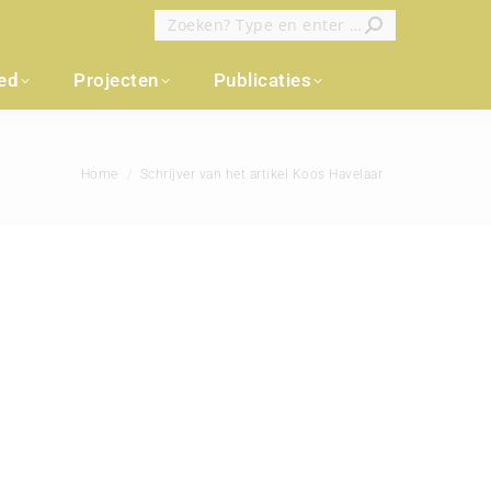
Zoeken:
oed
Projecten
Publicaties
Je bent hier:
Home
Schrijver van het artikel Koos Havelaar