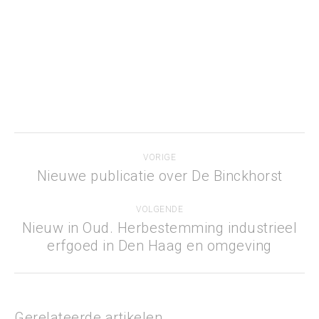
Bericht
VORIGE
navigatie
Nieuwe publicatie over De Binckhorst
Vorig
bericht
VOLGENDE
Nieuw in Oud. Herbestemming industrieel
Volgend
erfgoed in Den Haag en omgeving
bericht
Gerelateerde artikelen