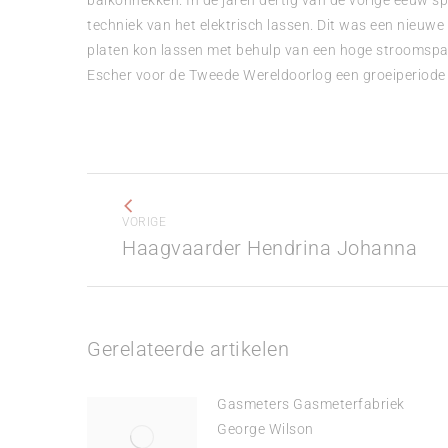
balkonhekken. In de jaren dertig van de vorige eeuw spe
techniek van het elektrisch lassen. Dit was een nieuwe
platen kon lassen met behulp van een hoge stroomsp
Escher voor de Tweede Wereldoorlog een groeiperiode 
Bericht
navigatie
VORIGE
Vorig
Haagvaarder Hendrina Johanna
bericht
Gerelateerde artikelen
Gasmeters Gasmeterfabriek
George Wilson