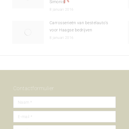
Simonis
8 januari 2016
Carrosserieën van bestelauto’s
voor Haagse bedrijven
8 januari 2016
Contactformulier
Naam *
E-mail *
Bericht *