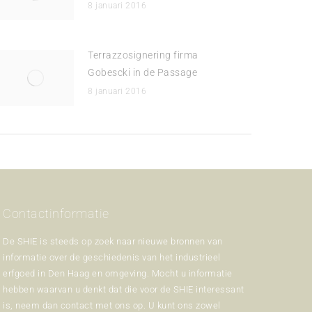
8 januari 2016
Terrazzosignering firma
Gobescki in de Passage
8 januari 2016
Contactinformatie
De SHIE is steeds op zoek naar nieuwe bronnen van
informatie over de geschiedenis van het industrieel
erfgoed in Den Haag en omgeving. Mocht u informatie
hebben waarvan u denkt dat die voor de SHIE interessant
is, neem dan contact met ons op. U kunt ons zowel