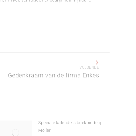
n. In 1988 verhuisde het bedrijf naar Fijnaart.
VOLGENDE
Gedenkraam van de firma Enkes
Speciale kalenders boekbinderij
Molier