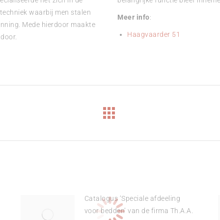
cialiseerde het zich in de
belangrijke functie bleef inneme
 techniek waarbij men stalen
Meer info
:
anning. Mede hierdoor maakte
Haagvaarder 51
door.
Volgend
bericht
Catalogus ‘Speciale afdeeling
voor bedden’ van de firma Th.A.A.