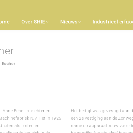
ome
Over SHIE
Nieuws
Industrieel erfg
her
a Escher
. Anne Echer, oprichter en
Het bedrijf was gevestigd aan 
Machinefabriek N.V. Het in 1925
een 2e vestiging aan de Zonweg
ducten als binten en
name op apparaatbouw voor de 