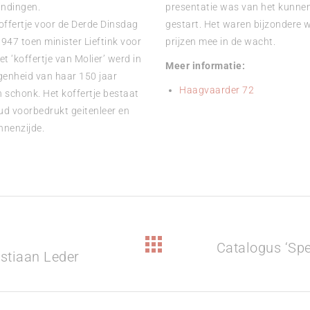
indingen.
presentatie was van het kunnen 
offertje voor de Derde Dinsdag
gestart. Het waren bijzondere w
1947 toen minister Lieftink voor
prijzen mee in de wacht.
t ‘koffertje van Molier’ werd in
Meer informatie:
genheid van haar 150 jaar
Haagvaarder 72
n schonk. Het koffertje bestaat
oud voorbedrukt geitenleer en
nnenzijde.
Catalogus ‘Spe
Volgend
istiaan Leder
bericht