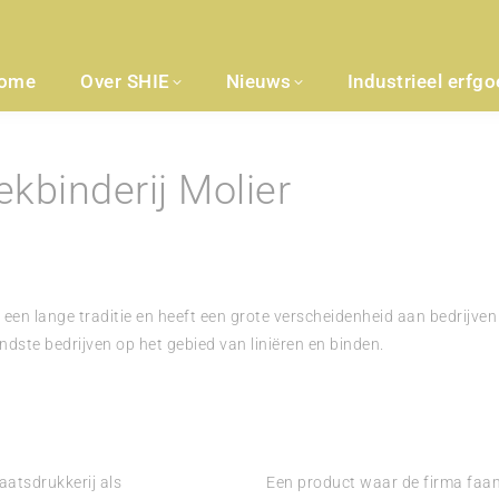
ome
Over SHIE
Nieuws
Industrieel erfg
kbinderij Molier
 een lange traditie en heeft een grote verscheidenheid aan bedrijven
endste bedrijven op het gebied van liniëren en binden.
aatsdrukkerij als
Een product waar de firma faam