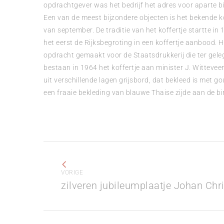
opdrachtgever was het bedrijf het adres voor aparte b
Een van de meest bijzondere objecten is het bekende k
van september. De traditie van het koffertje startte in 
het eerst de Rijksbegroting in een koffertje aanbood. He
opdracht gemaakt voor de Staatsdrukkerij die ter gele
bestaan in 1964 het koffertje aan minister J. Wittevee
uit verschillende lagen grijsbord, dat bekleed is met g
een fraaie bekleding van blauwe Thaise zijde aan de bi
Bericht
navigatie
VORIGE
Vorig
zilveren jubileumplaatje Johan Chr
bericht