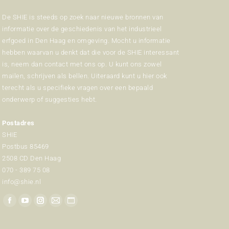
De SHIE is steeds op zoek naar nieuwe bronnen van
informatie over de geschiedenis van het industrieel
erfgoed in Den Haag en omgeving. Mocht u informatie
hebben waarvan u denkt dat die voor de SHIE interessant
is, neem dan contact met ons op. U kunt ons zowel
mailen, schrijven als bellen. Uiteraard kunt u hier ook
terecht als u specifieke vragen over een bepaald
onderwerp of suggesties hebt.
Postadres
SHIE
Postbus 85469
2508 CD Den Haag
070 - 389 75 08
info@shie.nl
Vind ons op:
Facebook
YouTube
Instagram
Mail
Website
page
page
page
page
page