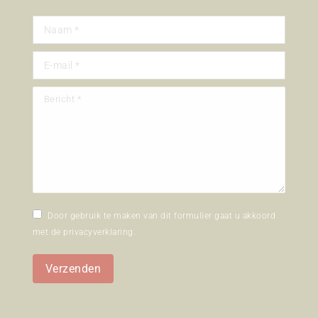
Naam *
E-mail *
Bericht *
Door gebruik te maken van dit formulier gaat u akkoord
met de
privacyverklaring
.
Verzenden