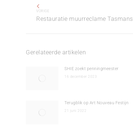
navigatie
VORIGE
Vorig
Restauratie muurreclame Tasmans
bericht
Gerelateerde artikelen
SHIE zoekt penningmeester
16 december 2023
Terugblik op Art Nouveau Festijn
21 juni 2022