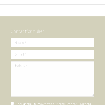
Contactformulier
Naam *
E-mail *
Bericht *
Door gebruik te maken van dit formulier gaat u akkoord