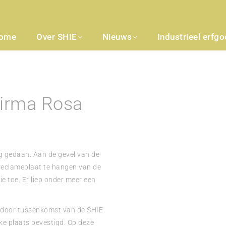
ome
Over SHIE
Nieuws
Industrieel erfg
firma Rosa
g gedaan. Aan de gevel van de
 reclameplaat te hangen van de
 toe. Er liep onder meer een
08 door tussenkomst van de SHIE
ke plaats bevestigd. Op deze