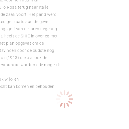
ame voor hun naam en
lio Rosa terug naar Italië.
e de zaak voort. Het pand werd
uidige plaats aan de gevel.
ingsgolf van de jaren negentig
t, heeft de SHIE in overleg met
 het plan opgevat om de
aatsvinden door de oudste nog
li (1913) die o.a. ook de
restauratie wordt mede mogelijk
k wijk- en
 recht kan komen en behouden