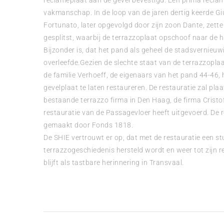
reclameplaat aan de gevel bevestigd. Een prima recl
vakmanschap. In de loop van de jaren dertig keerde Giu
Fortunato, later opgevolgd door zijn zoon Dante, zett
gesplitst, waarbij de terrazzoplaat opschoof naar de h
Bijzonder is, dat het pand als geheel de stadsvernieuw
overleefde.Gezien de slechte staat van de terrazzoplaa
de familie Verhoeff, de eigenaars van het pand 44-46,
gevelplaat te laten restaureren. De restauratie zal pl
bestaande terrazzo firma in Den Haag, de firma Cristofo
restauratie van de Passagevloer heeft uitgevoerd. De 
gemaakt door Fonds 1818.
De SHIE vertrouwt er op, dat met de restauratie een stu
terrazzogeschiedenis hersteld wordt en weer tot zijn
blijft als tastbare herinnering in Transvaal.
Bericht