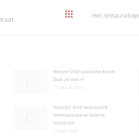
Het restauratiep
Volgend
traat
bericht
Nieuwe SHIE-publicatie Brood.
Daar zit wat in!
21 februari 2023
Gezocht: SHIE-bestuurslid,
communicatie en externe
contacten
7 maart 2022