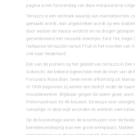
pagina is het fotoverslag van deze restauratie te volge
Terrazzo is een techniek waarbij van marmerkorrels, 
gemaakt wordt, wat uitgestreken wordt op een stabie
door walsen de massa verdicht en na drogen geslepen 
gecombineerd met mozaïek steentjes. Eind 19e, begin 
Italiaanse terrazzieri vanuit Friuli in het noorden van 
ook naar Nederland.
Eén van de pioniers op het gebied van terrazzo in Den
Gobeschi, die bekend isgeworden met de vloer van de 
Fortunato Rosa Bian, twee neven afkomstig uit Maniago
In 1909 begonnen zij samen een bedrijf onder de naam
mozaïekwerken. Blijkbaar gingen de zaken goed, want i
Pretoriusstraat 40-46 bouwen. De keuze voor vestiging
toevallige: in deze wijk woonden en werkten veel Itali
Op de bovenetage waren de woonhuizen voor de beide 
benedenverdieping was een grote werkplaats. Midden 