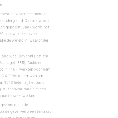
n.
cement en water een mengsel
le ondergrond. Daarna wordt
en gepolijst. Vaak wordt het
20e eeuw trokken veel
Italië de wereld in, waaronder
 Haag was Giovanni Battista
Passage(1885). Giulio en
 in Friuli, werkten voor hem.
 G & F Rosa, terrazzo- en
n 1913 lieten zij het pand
 in Transvaal was niet een
aanse terrazzowerkers.
gezinnen, op de
op de gevel werd een terrazzo