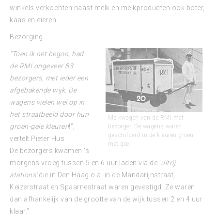
winkels verkochten naast melk en melkproducten ook boter,
kaas en eieren.
Bezorging
“Toen ik net begon, had
de RMI ongeveer 83
bezorgers, met ieder een
afgebakende wijk. De
wagens vielen wel op in
het straatbeeld door hun
Melkwagen van de RMI met
groen-gele kleuren
!”,
bezorger. De wagens waren
geschilderd in de kleuren groen
vertelt Pieter Hus.
met geel
De bezorgers kwamen ‘s
morgens vroeg tussen 5 en 6 uur laden via de ‘
uitrij-
stations’
die in Den Haag o.a. in de Mandarijnstraat,
Keizerstraat en Spaarnestraat waren gevestigd. Ze waren
dan afhankelijk van de grootte van de wijk tussen 2 en 4 uur
klaar.”