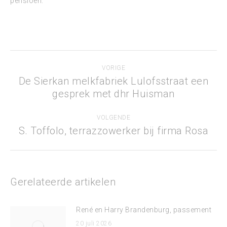
pensioen.
Bericht
VORIGE
navigatie
De Sierkan melkfabriek Lulofsstraat een
Vorig
gesprek met dhr Huisman
bericht
VOLGENDE
S. Toffolo, terrazzowerker bij firma Rosa
Volgend
bericht
Gerelateerde artikelen
René en Harry Brandenburg, passement
20 juli 2026