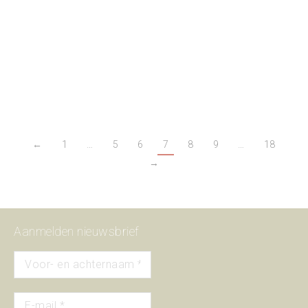
Helmer & Schilperoort (1909 – ?)
industrie
,
metaal
Een bedrijf dat in de gehele stad zijn sporen heeft nagelaten,
zonder dat deze objecten weer direct terug te voeren zijn naar de
kunstsmederij. Alleen wie het weet ziet ‘t.
←
1
…
5
6
7
8
9
…
18
→
Aanmelden nieuwsbrief