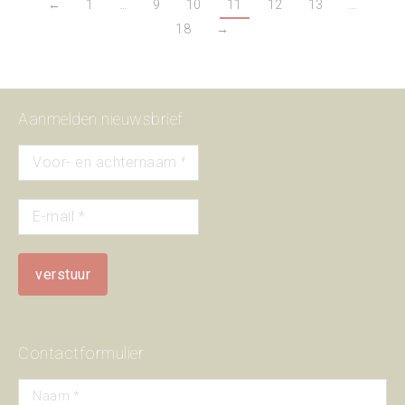
←
1
…
9
10
11
12
13
…
18
→
Aanmelden nieuwsbrief
Contactformulier
Naam *