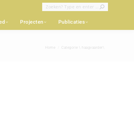
Zoeken:
oed
Projecten
Publicaties
Je bent hier:
Home
Categorie \ haagvaarder\