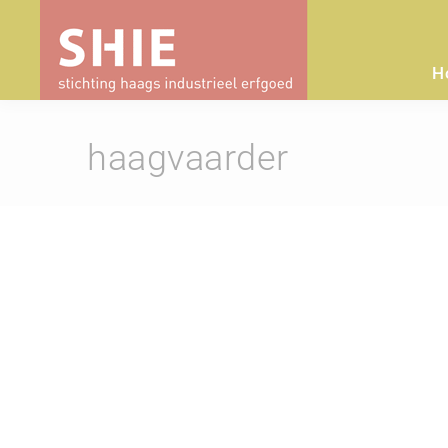
H
haagvaarder