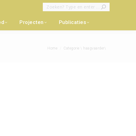
Zoeken:
ed
Projecten
Publicaties
Je bent hier:
Home
Categorie \ haagvaarder\