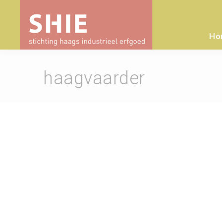
Ho
haagvaarder